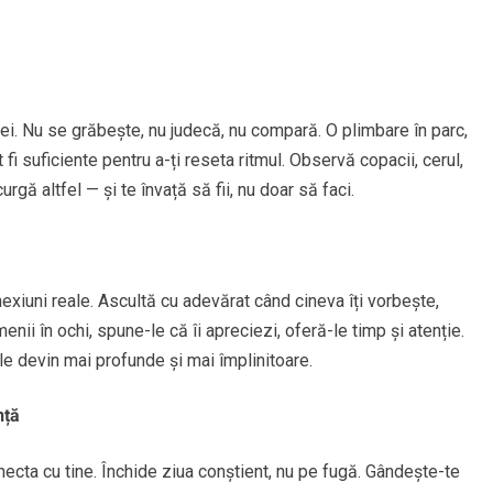
ei. Nu se grăbește, nu judecă, nu compară. O plimbare în parc,
fi suficiente pentru a-ți reseta ritmul. Observă copacii, cerul,
rgă altfel — și te învață să fii, nu doar să faci.
xiuni reale. Ascultă cu adevărat când cineva îți vorbește,
nii în ochi, spune-le că îi apreciezi, oferă-le timp și atenție.
ele devin mai profunde și mai împlinitoare.
nță
ecta cu tine. Închide ziua conștient, nu pe fugă. Gândește-te