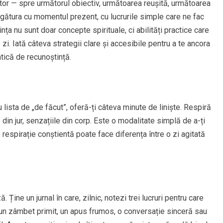
or — spre următorul obiectiv, următoarea reușită, următoarea
gătura cu momentul prezent, cu lucrurile simple care ne fac
nța nu sunt doar concepte spirituale, ci abilități practice care
i. Iată câteva strategii clare și accesibile pentru a te ancora
ntică de recunoștință.
u lista de „de făcut”, oferă-ți câteva minute de liniște. Respiră
in jur, senzațiile din corp. Este o modalitate simplă de a-ți
 respirație conștientă poate face diferența între o zi agitată
ine un jurnal în care, zilnic, notezi trei lucruri pentru care
 un zâmbet primit, un apus frumos, o conversație sinceră sau