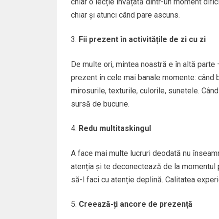
chiar o lecție învățată dintr-un moment difi
chiar și atunci când pare ascuns.
Fii prezent în activitățile de zi cu zi
De multe ori, mintea noastră e în altă parte 
prezent în cele mai banale momente: când b
mirosurile, texturile, culorile, sunetele. Cân
sursă de bucurie.
Redu multitaskingul
A face mai multe lucruri deodată nu înseamnă
atenția și te deconectează de la momentul p
să-l faci cu atenție deplină. Calitatea experie
Creează-ți ancore de prezență