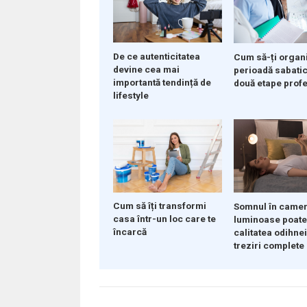
De ce autenticitatea
Cum să-ți organ
devine cea mai
perioadă sabatic
importantă tendință de
două etape prof
lifestyle
Cum să îți transformi
Somnul în camer
casa într-un loc care te
luminoase poate
încarcă
calitatea odihnei
treziri complete