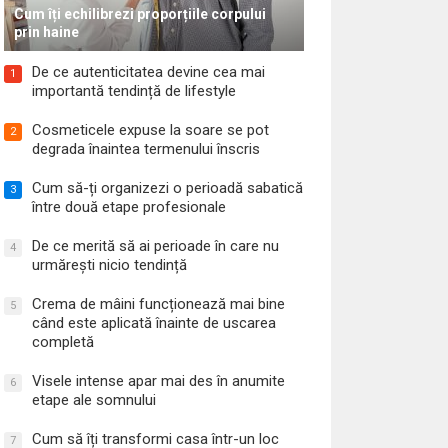
Cum îți echilibrezi proporțiile corpului
prin haine
De ce autenticitatea devine cea mai
1
importantă tendință de lifestyle
Cosmeticele expuse la soare se pot
2
degrada înaintea termenului înscris
Cum să-ți organizezi o perioadă sabatică
3
între două etape profesionale
De ce merită să ai perioade în care nu
4
urmărești nicio tendință
Crema de mâini funcționează mai bine
5
când este aplicată înainte de uscarea
completă
Visele intense apar mai des în anumite
6
etape ale somnului
Cum să îți transformi casa într-un loc
7