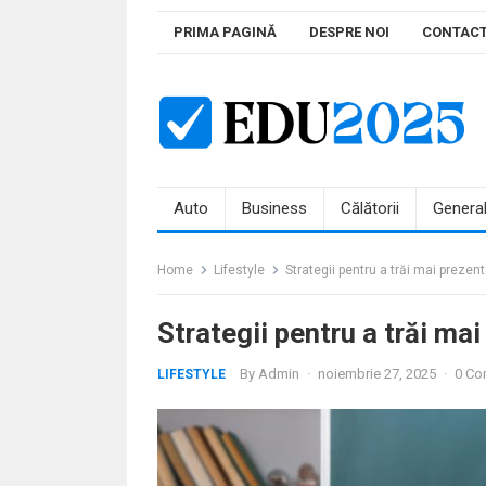
Skip
PRIMA PAGINĂ
DESPRE NOI
CONTAC
to
content
Auto
Business
Călătorii
Genera
Home
Lifestyle
Strategii pentru a trăi mai prezen
Strategii pentru a trăi ma
By
Admin
·
noiembrie 27, 2025
·
0 Co
LIFESTYLE