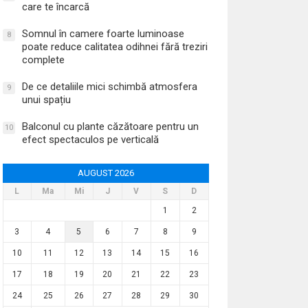
care te încarcă
Somnul în camere foarte luminoase
8
poate reduce calitatea odihnei fără treziri
complete
De ce detaliile mici schimbă atmosfera
9
unui spațiu
Balconul cu plante căzătoare pentru un
10
efect spectaculos pe verticală
AUGUST 2026
L
Ma
Mi
J
V
S
D
1
2
3
4
5
6
7
8
9
10
11
12
13
14
15
16
17
18
19
20
21
22
23
24
25
26
27
28
29
30