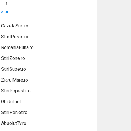
31
« IUL.
GazetaSud.ro
StartPress.ro
RomaniaBuna.ro
StiriZone.ro
StiriSuper.ro
ZiarulMare.ro
StiriPopesti.ro
Ghidul.net
StiriPeNet.ro
AbsolutTv.ro