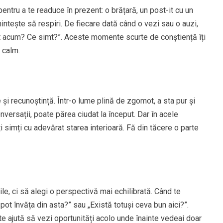
entru a te readuce în prezent: o brățară, un post-it cu un
intește să respiri. De fiecare dată când o vezi sau o auzi,
nt acum? Ce simt?”. Aceste momente scurte de conștiență îți
 calm.
e și recunoștință. Într-o lume plină de zgomot, a sta pur și
nversații, poate părea ciudat la început. Dar în acele
ți simți cu adevărat starea interioară. Fă din tăcere o parte
le, ci să alegi o perspectivă mai echilibrată. Când te
 pot învăța din asta?” sau „Există totuși ceva bun aici?”.
 ajută să vezi oportunități acolo unde înainte vedeai doar