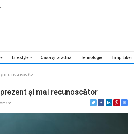
T
le
Lifestyle
Casă și Grădină
Tehnologie
Timp Liber
t și mai recunoscător
i prezent și mai recunoscător
mment