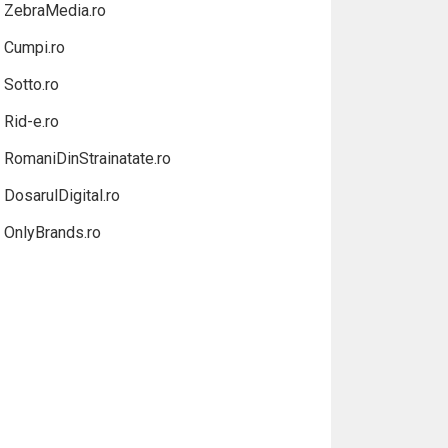
ZebraMedia.ro
Cumpi.ro
Sotto.ro
Rid-e.ro
RomaniDinStrainatate.ro
DosarulDigital.ro
OnlyBrands.ro