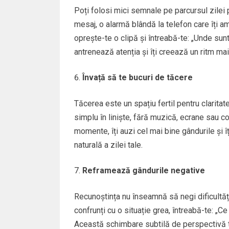
Poți folosi mici semnale pe parcursul zilei p
mesaj, o alarmă blândă la telefon care îți am
oprește-te o clipă și întreabă-te: „Unde su
antrenează atenția și îți creează un ritm mai
Învață să te bucuri de tăcere
Tăcerea este un spațiu fertil pentru claritat
simplu în liniște, fără muzică, ecrane sau co
momente, îți auzi cel mai bine gândurile și î
naturală a zilei tale.
Reframează gândurile negative
Recunoștința nu înseamnă să negi dificultăți
confrunți cu o situație grea, întreabă-te: „Ce
Această schimbare subtilă de perspectivă te