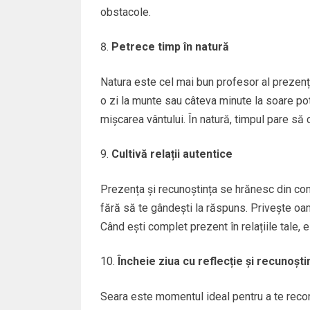
obstacole.
Petrece timp în natură
Natura este cel mai bun profesor al prezenț
o zi la munte sau câteva minute la soare pot 
mișcarea vântului. În natură, timpul pare să cu
Cultivă relații autentice
Prezența și recunoștința se hrănesc din cone
fără să te gândești la răspuns. Privește oame
Când ești complet prezent în relațiile tale, 
Încheie ziua cu reflecție și recunoști
Seara este momentul ideal pentru a te recon