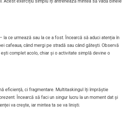
cil. Acest exercițiu simplu îți antrenează mintea să vadă binele
— la ce urmează sau la ce a fost. Încearcă să aduci atenția în
ei cafeaua, când mergi pe stradă sau când gătești. Observă
d ești complet acolo, chiar și o activitate simplă devine o
 eficiență, ci fragmentare. Multitaskingul îți împrăștie
rezent. Încearcă să faci un singur lucru la un moment dat și
nței va crește, iar mintea ta se va liniști.