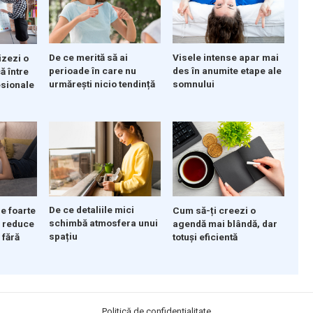
De ce merită să ai
Visele intense apar mai
izezi o
perioade în care nu
des în anumite etape ale
ă între
urmărești nicio tendință
somnului
esionale
De ce detaliile mici
Cum să-ți creezi o
e foarte
schimbă atmosfera unui
agendă mai blândă, dar
 reduce
spațiu
totuși eficientă
 fără
Politică de confidențialitate