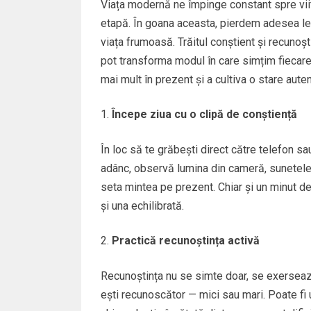
Viața modernă ne împinge constant spre viit
etapă. În goana aceasta, pierdem adesea le
viața frumoasă. Trăitul conștient și recunoști
pot transforma modul în care simțim fiecare z
mai mult în prezent și a cultiva o stare aute
Începe ziua cu o clipă de conștiență
În loc să te grăbești direct către telefon sa
adânc, observă lumina din cameră, sunetele d
seta mintea pe prezent. Chiar și un minut de
și una echilibrată.
Practică recunoștința activă
Recunoștința nu se simte doar, se exersează. Ț
ești recunoscător — mici sau mari. Poate fi