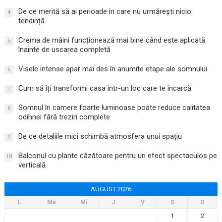
De ce merită să ai perioade în care nu urmărești nicio
4
tendință
Crema de mâini funcționează mai bine când este aplicată
5
înainte de uscarea completă
Visele intense apar mai des în anumite etape ale somnului
6
Cum să îți transformi casa într-un loc care te încarcă
7
Somnul în camere foarte luminoase poate reduce calitatea
8
odihnei fără treziri complete
De ce detaliile mici schimbă atmosfera unui spațiu
9
Balconul cu plante căzătoare pentru un efect spectaculos pe
10
verticală
AUGUST 2026
L
Ma
Mi
J
V
S
D
1
2