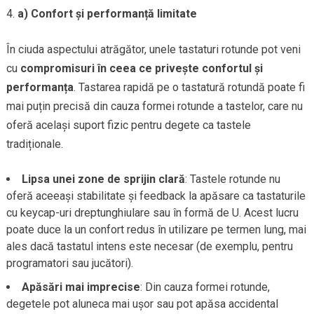
a) Confort și performanță limitate
În ciuda aspectului atrăgător, unele tastaturi rotunde pot veni
cu
compromisuri în ceea ce privește confortul și
performanța
. Tastarea rapidă pe o tastatură rotundă poate fi
mai puțin precisă din cauza formei rotunde a tastelor, care nu
oferă același suport fizic pentru degete ca tastele
tradiționale.
Lipsa unei zone de sprijin clară
: Tastele rotunde nu
oferă aceeași stabilitate și feedback la apăsare ca tastaturile
cu keycap-uri dreptunghiulare sau în formă de U. Acest lucru
poate duce la un confort redus în utilizare pe termen lung, mai
ales dacă tastatul intens este necesar (de exemplu, pentru
programatori sau jucători).
Apăsări mai imprecise
: Din cauza formei rotunde,
degetele pot aluneca mai ușor sau pot apăsa accidental