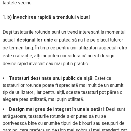
tastele vecine.
b) Învechirea rapidă a trendului vizual
Deși tastaturile rotunde sunt un trend interesant la momentul
actual,
designul lor unic
ar putea să nu fie pe placul tuturor
pe termen lung. În timp ce pentru unii utilizatori aspectul retro
este o atracție, alții ar putea considera că acest design
devine rapid învechit sau mai puțin practic.
Tastaturi destinate unui public de nișă
: Estetica
tastaturilor rotunde poate fi apreciată mai mult de un anumit
tip de utilizatori, iar pentru alții, aceste tastaturi pot părea o
alegere prea stilizată, mai puțin utilitară.
Design mai greu de integrat în unele setări
: Deși sunt
atrăgătoare, tastaturile rotunde s-ar putea să nu se
potrivească bine cu anumite tipuri de birouri sau setupuri de
gaming, care preferă un design mai sobru și mai standardizat.