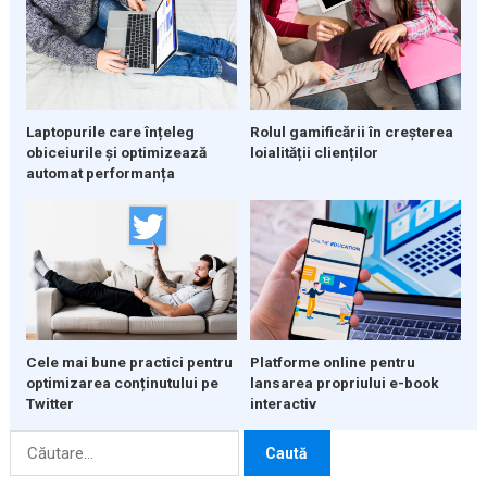
Laptopurile care înțeleg
Rolul gamificării în creșterea
obiceiurile și optimizează
loialității clienților
automat performanța
Cele mai bune practici pentru
Platforme online pentru
optimizarea conținutului pe
lansarea propriului e-book
Twitter
interactiv
Caută
după: