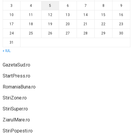
3
4
5
6
7
8
9
10
11
12
13
14
15
16
17
18
19
20
21
22
23
24
25
26
27
28
29
30
31
« IUL.
GazetaSud.ro
StartPress.ro
RomaniaBuna.ro
StiriZone.ro
StiriSuper.ro
ZiarulMare.ro
StiriPopesti.ro