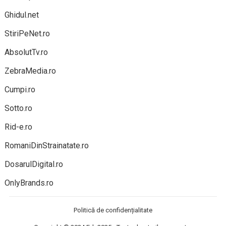
Ghidul.net
StiriPeNet.ro
AbsolutTv.ro
ZebraMedia.ro
Cumpi.ro
Sotto.ro
Rid-e.ro
RomaniDinStrainatate.ro
DosarulDigital.ro
OnlyBrands.ro
Politică de confidențialitate