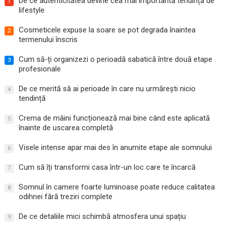
De ce autenticitatea devine cea mai importantă tendință de
1
lifestyle
Cosmeticele expuse la soare se pot degrada înaintea
2
termenului înscris
Cum să-ți organizezi o perioadă sabatică între două etape
3
profesionale
De ce merită să ai perioade în care nu urmărești nicio
4
tendință
Crema de mâini funcționează mai bine când este aplicată
5
înainte de uscarea completă
Visele intense apar mai des în anumite etape ale somnului
6
Cum să îți transformi casa într-un loc care te încarcă
7
Somnul în camere foarte luminoase poate reduce calitatea
8
odihnei fără treziri complete
De ce detaliile mici schimbă atmosfera unui spațiu
9