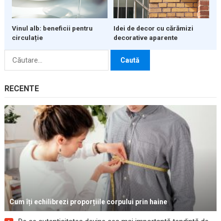
Vinul alb: beneficii pentru
Idei de decor cu cărămizi
circulație
decorative aparente
Caută
după:
RECENTE
Cum îți echilibrezi proporțiile corpului prin haine