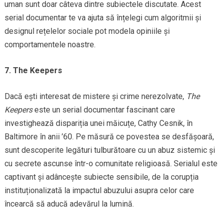
uman sunt doar câteva dintre subiectele discutate. Acest
serial documentar te va ajuta să înțelegi cum algoritmii și
designul rețelelor sociale pot modela opiniile și
comportamentele noastre.
7. The Keepers
Dacă ești interesat de mistere și crime nerezolvate,
The
Keepers
este un serial documentar fascinant care
investighează dispariția unei măicuțe, Cathy Cesnik, în
Baltimore în anii ’60. Pe măsură ce povestea se desfășoară,
sunt descoperite legături tulburătoare cu un abuz sistemic și
cu secrete ascunse într-o comunitate religioasă. Serialul este
captivant și adâncește subiecte sensibile, de la corupția
instituționalizată la impactul abuzului asupra celor care
încearcă să aducă adevărul la lumină.