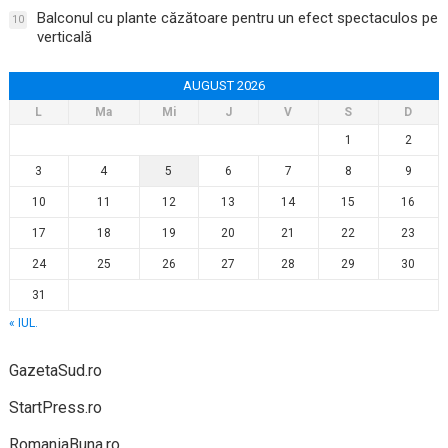
Balconul cu plante căzătoare pentru un efect spectaculos pe
10
verticală
AUGUST 2026
L
Ma
Mi
J
V
S
D
1
2
3
4
5
6
7
8
9
10
11
12
13
14
15
16
17
18
19
20
21
22
23
24
25
26
27
28
29
30
31
« IUL.
GazetaSud.ro
StartPress.ro
RomaniaBuna.ro