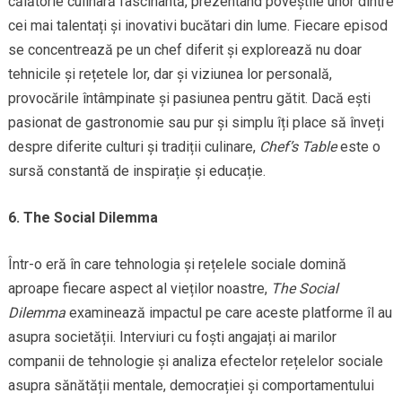
călătorie culinară fascinantă, prezentând poveștile unor dintre
cei mai talentați și inovativi bucătari din lume. Fiecare episod
se concentrează pe un chef diferit și explorează nu doar
tehnicile și rețetele lor, dar și viziunea lor personală,
provocările întâmpinate și pasiunea pentru gătit. Dacă ești
pasionat de gastronomie sau pur și simplu îți place să înveți
despre diferite culturi și tradiții culinare,
Chef’s Table
este o
sursă constantă de inspirație și educație.
6. The Social Dilemma
Într-o eră în care tehnologia și rețelele sociale domină
aproape fiecare aspect al vieților noastre,
The Social
Dilemma
examinează impactul pe care aceste platforme îl au
asupra societății. Interviuri cu foști angajați ai marilor
companii de tehnologie și analiza efectelor rețelelor sociale
asupra sănătății mentale, democrației și comportamentului