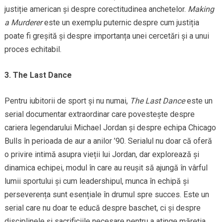
justiție american și despre corectitudinea anchetelor.
Making
a Murderer
este un exemplu puternic despre cum justiția
poate fi greșită și despre importanța unei cercetări și a unui
proces echitabil.
3. The Last Dance
Pentru iubitorii de sport și nu numai,
The Last Dance
este un
serial documentar extraordinar care povestește despre
cariera legendarului Michael Jordan și despre echipa Chicago
Bulls în perioada de aur a anilor ’90. Serialul nu doar că oferă
o privire intimă asupra vieții lui Jordan, dar explorează și
dinamica echipei, modul în care au reușit să ajungă în vârful
lumii sportului și cum leadershipul, munca în echipă și
perseverența sunt esențiale în drumul spre succes. Este un
serial care nu doar te educă despre baschet, ci și despre
disciplinele și sacrificiile necesare pentru a atinge măreția.