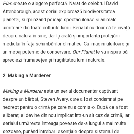
Planet
este o alegere perfectă. Narat de celebrul David
Attenborough, acest serial explorează biodiversitatea
planetei, surprinzând peisaje spectaculoase și animale
uimitoare din toate colțurile lumii. Serialul nu doar că te învață
despre natura în sine, dar îți arată și importanța protejării
mediului în fața schimbărilor climatice. Cu imagini uluitoare și
un mesaj puternic de conservare,
Our Planet
te va inspira să
apreciezi frumusețea și fragilitatea lumii naturale.
2. Making a Murderer
Making a Murderer
este un serial documentar captivant
despre un bărbat, Steven Avery, care a fost condamnat pe
nedrept pentru o crimă pe care nu a comis-o. După ce a fost
eliberat, el devine din nou implicat într-un alt caz de crimă, iar
serialul urmărește întreaga poveste de-a lungul a mai multe
sezoane, punând întrebări esențiale despre sistemul de