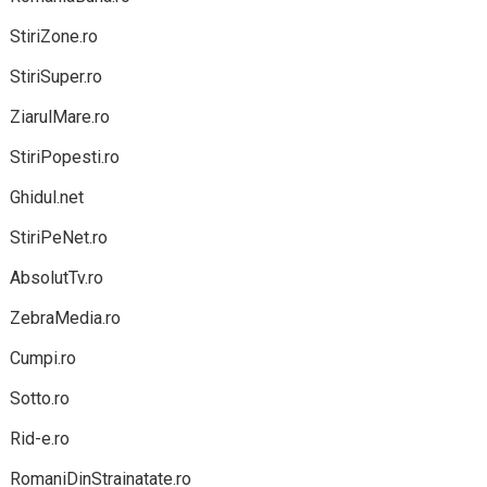
StiriZone.ro
StiriSuper.ro
ZiarulMare.ro
StiriPopesti.ro
Ghidul.net
StiriPeNet.ro
AbsolutTv.ro
ZebraMedia.ro
Cumpi.ro
Sotto.ro
Rid-e.ro
RomaniDinStrainatate.ro