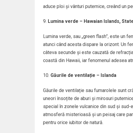
aduce ploi și vânturi puternice, creând un pe
Lumina verde – Hawaian Islands, State
Lumina verde, sau „green flash”, este un fe
atunci când acesta dispare la orizont. Un f
câteva secunde și este cauzată de refracția
coastă din Hawaii, iar fenomenul adesea atrag
Găurile de ventilație – Islanda
Găurile de ventilație sau fumarolele sunt cră
uneori însoțite de aburi și mirosuri puternic
special în zonele vulcanice din sud și sud-e
atmosferă misterioasă și un peisaj care pare
pentru orice iubitor de natură.