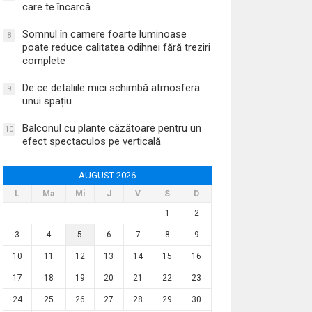
care te încarcă
Somnul în camere foarte luminoase
8
poate reduce calitatea odihnei fără treziri
complete
De ce detaliile mici schimbă atmosfera
9
unui spațiu
Balconul cu plante căzătoare pentru un
10
efect spectaculos pe verticală
AUGUST 2026
L
Ma
Mi
J
V
S
D
1
2
3
4
5
6
7
8
9
10
11
12
13
14
15
16
17
18
19
20
21
22
23
24
25
26
27
28
29
30