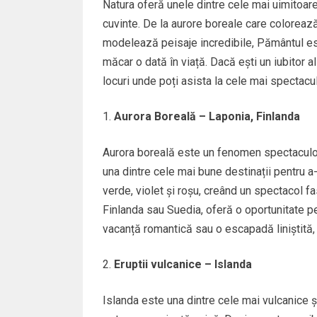
Natura oferă unele dintre cele mai uimitoar
cuvinte. De la aurore boreale care colorează
modelează peisaje incredibile, Pământul est
măcar o dată în viață. Dacă ești un iubitor al
locuri unde poți asista la cele mai spectac
Aurora Boreală – Laponia, Finlanda
Aurora boreală este un fenomen spectaculos 
una dintre cele mai bune destinații pentru a-
verde, violet și roșu, creând un spectacol fa
Finlanda sau Suedia, oferă o oportunitate pe
vacanță romantică sau o escapadă liniștită,
Eruptii vulcanice – Islanda
Islanda este una dintre cele mai vulcanice și