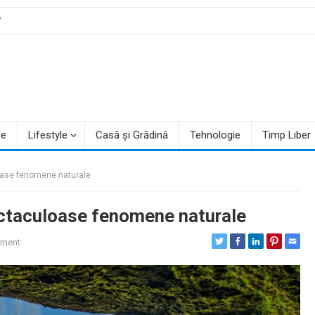
T
le
Lifestyle
Casă și Grădină
Tehnologie
Timp Liber
oase fenomene naturale
ectaculoase fenomene naturale
ment