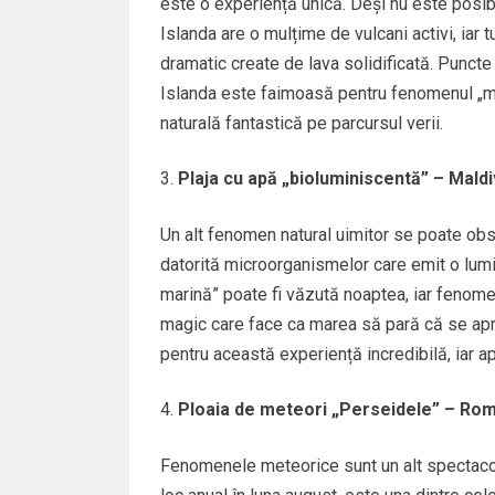
este o experiență unică. Deși nu este posibi
Islanda are o mulțime de vulcani activi, iar t
dramatic create de lava solidificată. Puncte d
Islanda este faimoasă pentru fenomenul „mid
naturală fantastică pe parcursul verii.
Plaja cu apă „bioluminiscentă” – Mald
Un alt fenomen natural uimitor se poate ob
datorită microorganismelor care emit o lumi
marină” poate fi văzută noaptea, iar fenome
magic care face ca marea să pară că se apri
pentru această experiență incredibilă, iar a
Ploaia de meteori „Perseidele” – Româ
Fenomenele meteorice sunt un alt spectacol 