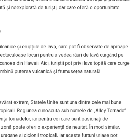
ă și neexplorată de turiști, dar care oferă o oportunitate
e
canice și erupțiile de lavă, care pot fi observate de aproape
pectaculoase locuri pentru a vedea râuri de lavă curgând pe
anoes din Hawaii. Aici, turiștii pot privi lava topită care curge
mbină puterea vulcanică și frumusețea naturală.
vărat extrem, Statele Unite sunt una dintre cele mai bune
ii tropicali. Regiunea cunoscută sub numele de „Alley Tornado”
nța tornadelor, iar pentru cei care sunt pasionați de
nă poate oferi o experiență de neuitat. În mod similar,
gane și ciclonii tropicali, iar aceste furtuni uriașe pot