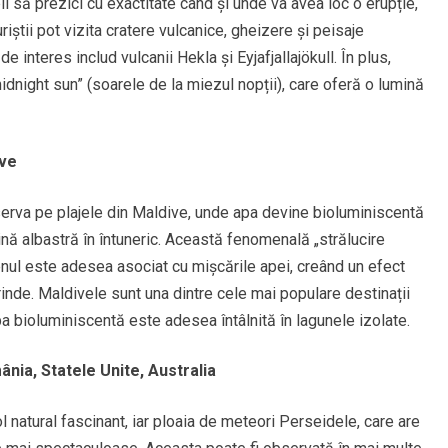
l să prezici cu exactitate când și unde va avea loc o erupție,
uriștii pot vizita cratere vulcanice, gheizere și peisaje
e interes includ vulcanii Hekla și Eyjafjallajökull. În plus,
night sun” (soarele de la miezul nopții), care oferă o lumină
ive
serva pe plajele din Maldive, unde apa devine bioluminiscentă
nă albastră în întuneric. Această fenomenală „strălucire
nul este adesea asociat cu mișcările apei, creând un efect
nde. Maldivele sunt una dintre cele mai populare destinații
pa bioluminiscentă este adesea întâlnită în lagunele izolate.
nia, Statele Unite, Australia
natural fascinant, iar ploaia de meteori Perseidele, care are