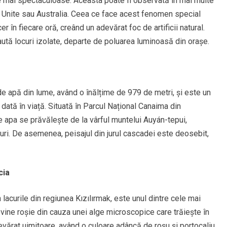
ele mai spectaculoase. Aceasta poate fi observată în mai multe
ele Unite sau Australia. Ceea ce face acest fenomen special
 în fiecare oră, creând un adevărat foc de artificii natural.
ută locuri izolate, departe de poluarea luminoasă din orașe.
 apă din lume, având o înălțime de 979 de metri, și este un
ată în viață. Situată în Parcul Național Canaima din
 apa se prăvălește de la vârful muntelui Auyán-tepui,
ri. De asemenea, peisajul din jurul cascadei este deosebit,
cia
 lacurile din regiunea Kızılırmak, este unul dintre cele mai
ine roșie din cauza unei alge microscopice care trăiește în
devărat uimitoare, având o culoare adâncă de roșu și portocaliu.