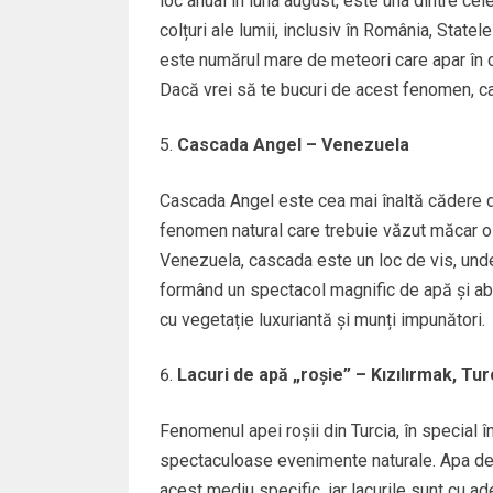
loc anual în luna august, este una dintre c
colțuri ale lumii, inclusiv în România, Stat
este numărul mare de meteori care apar în cer
Dacă vrei să te bucuri de acest fenomen, ca
Cascada Angel – Venezuela
Cascada Angel este cea mai înaltă cădere de
fenomen natural care trebuie văzut măcar o d
Venezuela, cascada este un loc de vis, unde
formând un spectacol magnific de apă și abu
cu vegetație luxuriantă și munți impunători.
Lacuri de apă „roșie” – Kızılırmak, Tur
Fenomenul apei roșii din Turcia, în special în
spectaculoase evenimente naturale. Apa dev
acest mediu specific, iar lacurile sunt cu a