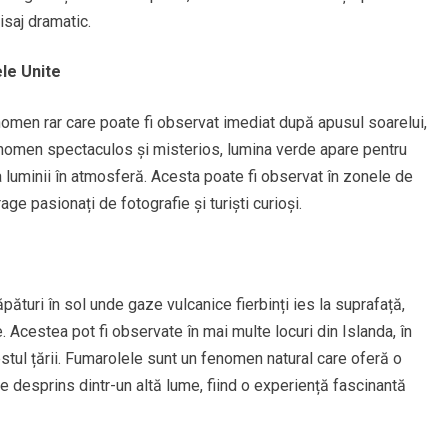
isaj dramatic.
le Unite
nomen rar care poate fi observat imediat după apusul soarelui,
enomen spectaculos și misterios, lumina verde apare pentru
 luminii în atmosferă. Acesta poate fi observat în zonele de
e pasionați de fotografie și turiști curioși.
pături în sol unde gaze vulcanice fierbinți ies la suprafață,
e. Acestea pot fi observate în mai multe locuri din Islanda, în
stul țării. Fumarolele sunt un fenomen natural care oferă o
 desprins dintr-un altă lume, fiind o experiență fascinantă