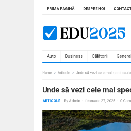
Skip
PRIMA PAGINĂ
DESPRE NOI
CONTAC
to
content
Auto
Business
Călătorii
Genera
Home
Articole
Unde să vezi cele mai spectacul
Unde să vezi cele mai sp
By
Admin
·
februarie 27, 2025
·
0 Com
ARTICOLE