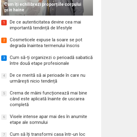
Cum îți echilibrezi proporțiile corpului
prin haine
De ce autenticitatea devine cea mai
1
importantă tendință de lifestyle
Cosmeticele expuse la soare se pot
2
degrada înaintea termenului înscris
Cum să-ți organizezi o perioadă sabatică
3
între două etape profesionale
De ce merită să ai perioade în care nu
4
urmărești nicio tendință
Crema de mâini funcționează mai bine
5
când este aplicată înainte de uscarea
completă
Visele intense apar mai des în anumite
6
etape ale somnului
Cum să îți transformi casa într-un loc
7