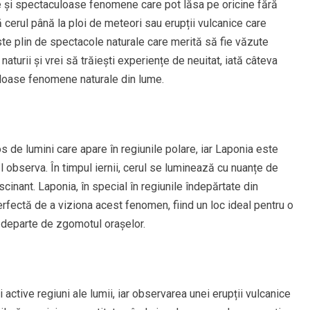
e și spectaculoase fenomene care pot lăsa pe oricine fără
 cerul până la ploi de meteori sau erupții vulcanice care
e plin de spectacole naturale care merită să fie văzute
 naturii și vrei să trăiești experiențe de neuitat, iată câteva
uloase fenomene naturale din lume.
de lumini care apare în regiunile polare, iar Laponia este
l observa. În timpul iernii, cerul se luminează cu nuanțe de
scinant. Laponia, în special în regiunile îndepărtate din
rfectă de a viziona acest fenomen, fiind un loc ideal pentru o
 departe de zgomotul orașelor.
 active regiuni ale lumii, iar observarea unei erupții vulcanice