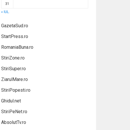
31
« IUL.
GazetaSud.ro
StartPress.ro
RomaniaBuna.ro
StiriZone.ro
StiriSuper.ro
ZiarulMare.ro
StiriPopesti.ro
Ghidul.net
StiriPeNet.ro
AbsolutTv.ro