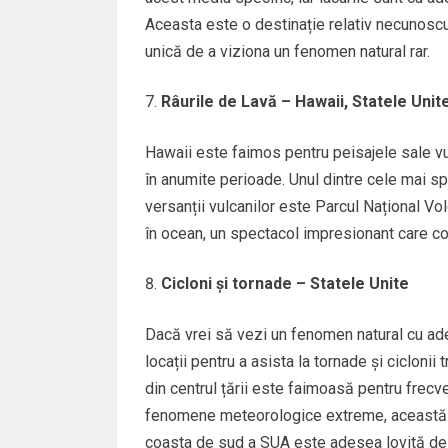
Aceasta este o destinație relativ necunoscut
unică de a viziona un fenomen natural rar.
Râurile de Lavă – Hawaii, Statele Unit
Hawaii este faimos pentru peisajele sale vul
în anumite perioade. Unul dintre cele mai s
versanții vulcanilor este Parcul Național Volc
în ocean, un spectacol impresionant care co
Cicloni și tornade – Statele Unite
Dacă vrei să vezi un fenomen natural cu ade
locații pentru a asista la tornade și ciclon
din centrul țării este faimoasă pentru frecve
fenomene meteorologice extreme, această zo
coasta de sud a SUA este adesea lovită de ura