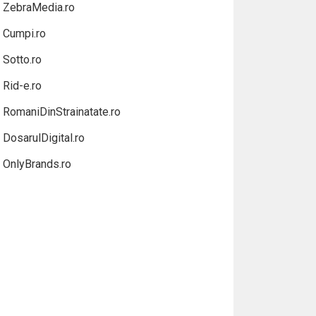
ZebraMedia.ro
Cumpi.ro
Sotto.ro
Rid-e.ro
RomaniDinStrainatate.ro
DosarulDigital.ro
OnlyBrands.ro