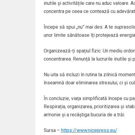
inutile și activitățile care nu aduc valoare. 
concentra pe ceea ce contează cu adevărat
Începe să spui „nu” mai des. A te suprasoli
unor limite sănătoase îți protejează energia 
Organizează-ți spațiul fizic. Un mediu ordon
concentrarea. Renunță la lucrurile inutile și
Nu uita să incluzi în rutina ta zilnică moment
înseamnă doar eliminarea stresului, ci și cult
În concluzie, viața simplificată începe cu paș
Respirația, organizarea, prioritizarea și stab
armonie și a recâștiga bucuria de a trăi.
Sursa –
https://www.nicepress.eu/