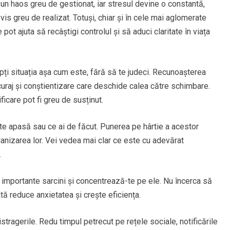
r-un haos greu de gestionat, iar stresul devine o constantă,
vis greu de realizat. Totuși, chiar și în cele mai aglomerate
 pot ajuta să recâștigi controlul și să aduci claritate în viața
pți situația așa cum este, fără să te judeci. Recunoașterea
 curaj și conștientizare care deschide calea către schimbare.
icare pot fi greu de susținut.
 te apasă sau ce ai de făcut. Punerea pe hârtie a acestor
 organizarea lor. Vei vedea mai clar ce este cu adevărat
.
i importante sarcini și concentrează-te pe ele. Nu încerca să
tă reduce anxietatea și crește eficiența.
stragerile. Redu timpul petrecut pe rețele sociale, notificările