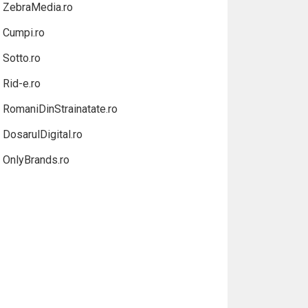
ZebraMedia.ro
Cumpi.ro
Sotto.ro
Rid-e.ro
RomaniDinStrainatate.ro
DosarulDigital.ro
OnlyBrands.ro