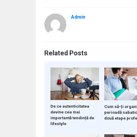
Admin
Related Posts
De ce autenticitatea
Cum să-ți organ
devine cea mai
perioadă sabatic
importantă tendință de
două etape prof
lifestyle