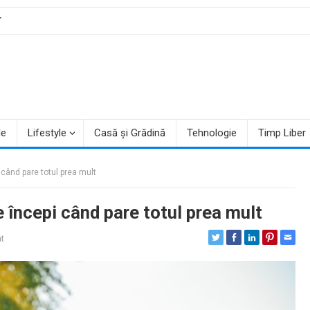
T
le
Lifestyle
Casă și Grădină
Tehnologie
Timp Liber
 când pare totul prea mult
e începi când pare totul prea mult
t