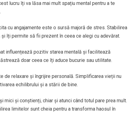
Acest lucru îți va lăsa mai mult spațiu mental pentru a te
.
cita cu angajamente este o sursă majoră de stres. Stabilirea
și îți permite să fii prezent în ceea ce alegi cu adevărat.
at influențează pozitiv starea mentală și facilitează
 păstrează doar ceea ce îți aduce bucurie sau utilitate.
e de relaxare și îngrijire personală. Simplificarea vieții nu
ivarea echilibrului și a stării de bine.
i mici și conștienți, chiar și atunci când totul pare prea mult.
ilirea limitelor sunt cheia pentru a transforma haosul în