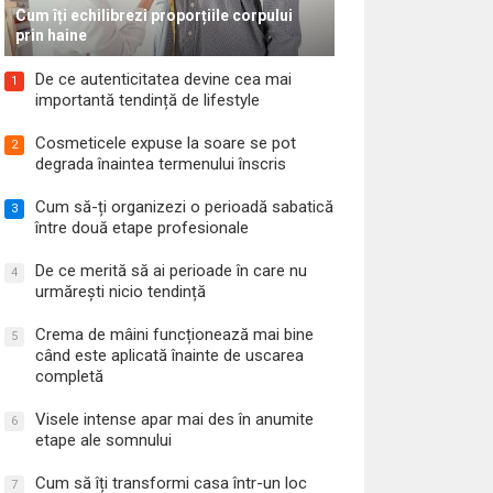
Cum îți echilibrezi proporțiile corpului
prin haine
De ce autenticitatea devine cea mai
1
importantă tendință de lifestyle
Cosmeticele expuse la soare se pot
2
degrada înaintea termenului înscris
Cum să-ți organizezi o perioadă sabatică
3
între două etape profesionale
De ce merită să ai perioade în care nu
4
urmărești nicio tendință
Crema de mâini funcționează mai bine
5
când este aplicată înainte de uscarea
completă
Visele intense apar mai des în anumite
6
etape ale somnului
Cum să îți transformi casa într-un loc
7