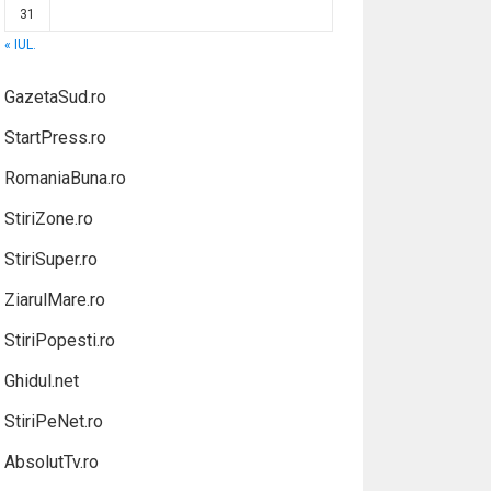
31
« IUL.
GazetaSud.ro
StartPress.ro
RomaniaBuna.ro
StiriZone.ro
StiriSuper.ro
ZiarulMare.ro
StiriPopesti.ro
Ghidul.net
StiriPeNet.ro
AbsolutTv.ro