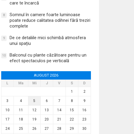
care te încarcă
Somnul în camere foarte luminoase
8
poate reduce calitatea odihnei fără treziri
complete
De ce detaliile mici schimbă atmosfera
9
unui spațiu
Balconul cu plante căzătoare pentru un
10
efect spectaculos pe verticală
AUGUST 2026
L
Ma
Mi
J
V
S
D
1
2
3
4
5
6
7
8
9
10
11
12
13
14
15
16
17
18
19
20
21
22
23
24
25
26
27
28
29
30