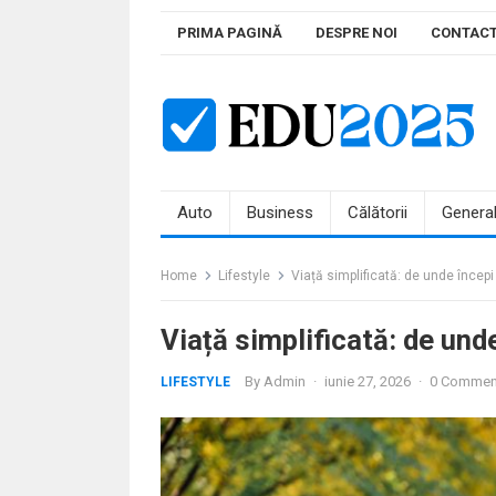
Skip
PRIMA PAGINĂ
DESPRE NOI
CONTAC
to
content
Auto
Business
Călătorii
Genera
Home
Lifestyle
Viață simplificată: de unde începi
Viață simplificată: de und
By
Admin
·
iunie 27, 2026
·
0 Commen
LIFESTYLE