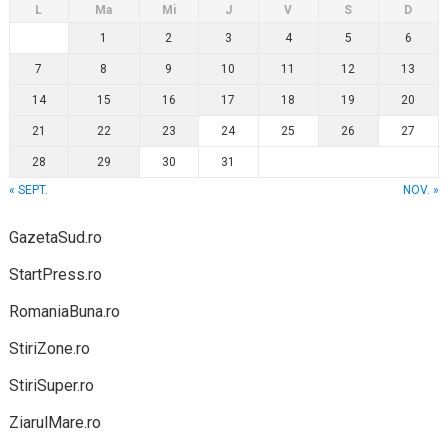
L
Ma
Mi
J
V
S
D
1
2
3
4
5
6
7
8
9
10
11
12
13
14
15
16
17
18
19
20
21
22
23
24
25
26
27
28
29
30
31
« SEPT.
NOV. »
GazetaSud.ro
StartPress.ro
RomaniaBuna.ro
StiriZone.ro
StiriSuper.ro
ZiarulMare.ro