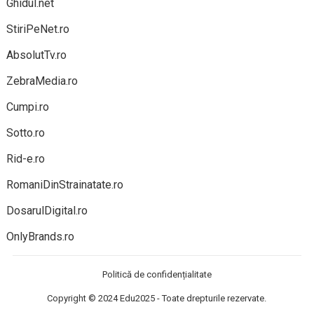
Ghidul.net
StiriPeNet.ro
AbsolutTv.ro
ZebraMedia.ro
Cumpi.ro
Sotto.ro
Rid-e.ro
RomaniDinStrainatate.ro
DosarulDigital.ro
OnlyBrands.ro
Politică de confidențialitate
Copyright © 2024
Edu2025
- Toate drepturile rezervate.