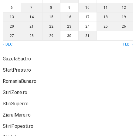
6
7
8
9
10
11
12
13
14
15
16
17
18
19
20
21
22
23
24
25
26
27
28
29
30
31
« DEC.
FEB. »
GazetaSud.ro
StartPress.ro
RomaniaBuna.ro
StiriZone.ro
StiriSuper.ro
ZiarulMare.ro
StiriPopesti.ro