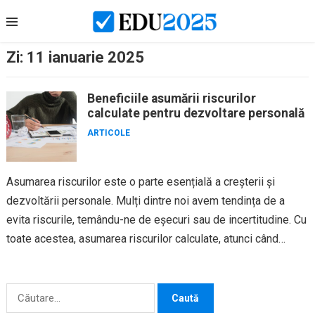
Skip
to
content
Zi:
11 ianuarie 2025
Beneficiile asumării riscurilor
calculate pentru dezvoltare personală
ARTICOLE
Asumarea riscurilor este o parte esențială a creșterii și
dezvoltării personale. Mulți dintre noi avem tendința de a
evita riscurile, temându-ne de eșecuri sau de incertitudine. Cu
toate acestea, asumarea riscurilor calculate, atunci când
este...
Caută
după: