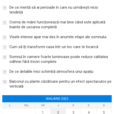
De ce merită să ai perioade în care nu urmărești nicio
4
tendință
Crema de mâini funcționează mai bine când este aplicată
5
înainte de uscarea completă
Visele intense apar mai des în anumite etape ale somnului
6
Cum să îți transformi casa într-un loc care te încarcă
7
Somnul în camere foarte luminoase poate reduce calitatea
8
odihnei fără treziri complete
De ce detaliile mici schimbă atmosfera unui spațiu
9
Balconul cu plante căzătoare pentru un efect spectaculos pe
10
verticală
IANUARIE 2025
L
Ma
Mi
J
V
S
D
1
2
3
4
5