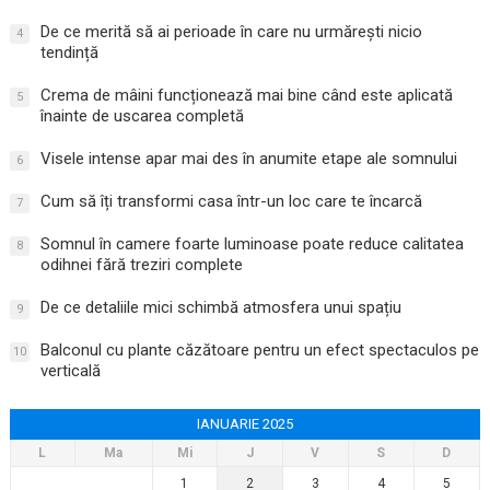
De ce merită să ai perioade în care nu urmărești nicio
4
tendință
Crema de mâini funcționează mai bine când este aplicată
5
înainte de uscarea completă
Visele intense apar mai des în anumite etape ale somnului
6
Cum să îți transformi casa într-un loc care te încarcă
7
Somnul în camere foarte luminoase poate reduce calitatea
8
odihnei fără treziri complete
De ce detaliile mici schimbă atmosfera unui spațiu
9
Balconul cu plante căzătoare pentru un efect spectaculos pe
10
verticală
IANUARIE 2025
L
Ma
Mi
J
V
S
D
1
2
3
4
5