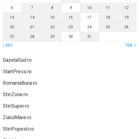
6
7
8
9
10
11
12
13
14
15
16
17
18
19
20
21
22
23
24
25
26
27
28
29
30
31
« DEC.
FEB. »
GazetaSud.ro
StartPress.ro
RomaniaBuna.ro
StiriZone.ro
StiriSuper.ro
ZiarulMare.ro
StiriPopesti.ro