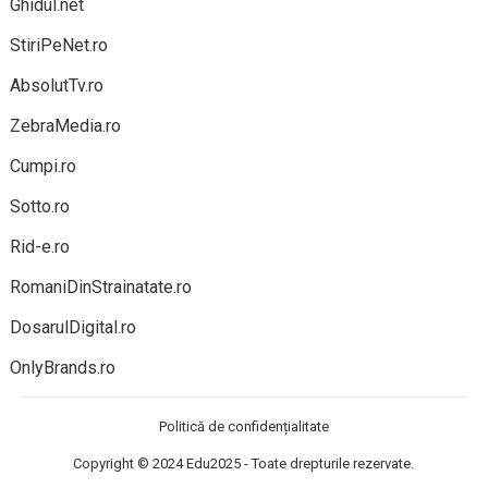
Ghidul.net
StiriPeNet.ro
AbsolutTv.ro
ZebraMedia.ro
Cumpi.ro
Sotto.ro
Rid-e.ro
RomaniDinStrainatate.ro
DosarulDigital.ro
OnlyBrands.ro
Politică de confidențialitate
Copyright © 2024
Edu2025
- Toate drepturile rezervate.