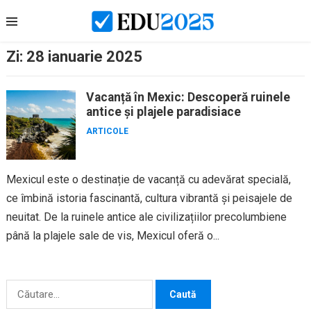
Skip
to
content
Zi:
28 ianuarie 2025
Vacanță în Mexic: Descoperă ruinele
antice și plajele paradisiace
ARTICOLE
Mexicul este o destinație de vacanță cu adevărat specială,
ce îmbină istoria fascinantă, cultura vibrantă și peisajele de
neuitat. De la ruinele antice ale civilizațiilor precolumbiene
până la plajele sale de vis, Mexicul oferă o...
Caută
după: