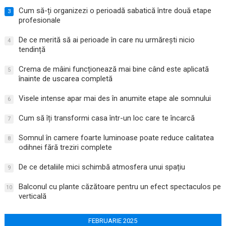
Cum să-ți organizezi o perioadă sabatică între două etape
3
profesionale
De ce merită să ai perioade în care nu urmărești nicio
4
tendință
Crema de mâini funcționează mai bine când este aplicată
5
înainte de uscarea completă
Visele intense apar mai des în anumite etape ale somnului
6
Cum să îți transformi casa într-un loc care te încarcă
7
Somnul în camere foarte luminoase poate reduce calitatea
8
odihnei fără treziri complete
De ce detaliile mici schimbă atmosfera unui spațiu
9
Balconul cu plante căzătoare pentru un efect spectaculos pe
10
verticală
FEBRUARIE 2025