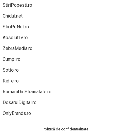
StiriPopesti.ro
Ghidul.net
StiriPeNet.ro
AbsolutTv.ro
ZebraMedia.ro
Cumpi.ro
Sotto.ro
Rid-e.ro
RomaniDinStrainatate.ro
DosarulDigital.ro
OnlyBrands.ro
Politică de confidențialitate