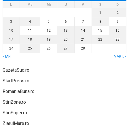
L
Ma
Mi
J
V
S
D
1
2
3
4
5
6
7
8
9
10
11
12
13
14
15
16
17
18
19
20
21
22
23
24
25
26
27
28
« IAN.
MART. »
GazetaSud.ro
StartPress.ro
RomaniaBuna.ro
StiriZone.ro
StiriSuper.ro
ZiarulMare.ro