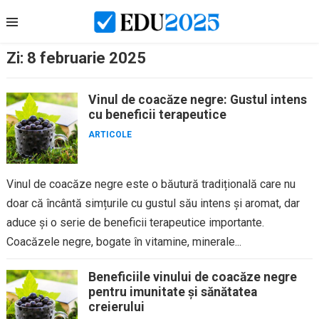
Skip
to
content
Zi:
8 februarie 2025
Vinul de coacăze negre: Gustul intens
cu beneficii terapeutice
ARTICOLE
Vinul de coacăze negre este o băutură tradițională care nu
doar că încântă simțurile cu gustul său intens și aromat, dar
aduce și o serie de beneficii terapeutice importante.
Coacăzele negre, bogate în vitamine, minerale...
Beneficiile vinului de coacăze negre
pentru imunitate și sănătatea
creierului