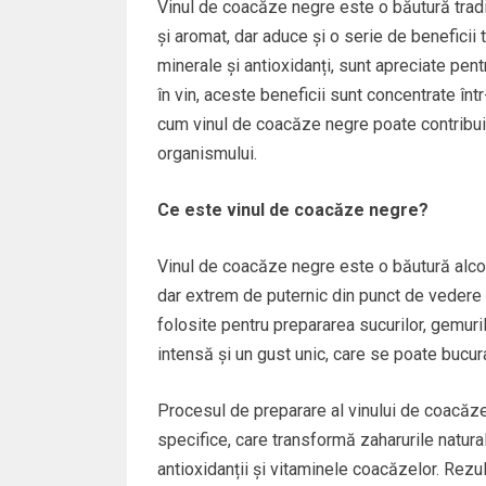
Vinul de coacăze negre este o băutură tradi
și aromat, dar aduce și o serie de beneficii
minerale și antioxidanți, sunt apreciate pentr
în vin, aceste beneficii sunt concentrate înt
cum vinul de coacăze negre poate contribui 
organismului.
Ce este vinul de coacăze negre?
Vinul de coacăze negre este o băutură alcoo
dar extrem de puternic din punct de vedere a
folosite pentru prepararea sucurilor, gemur
intensă și un gust unic, care se poate bucura
Procesul de preparare al vinului de coacăz
specifice, care transformă zaharurile natural
antioxidanții și vitaminele coacăzelor. Rezul