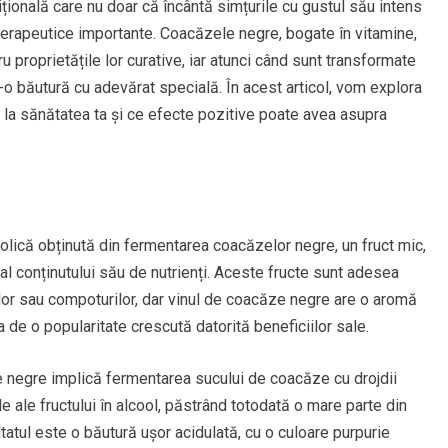
țională care nu doar că încântă simțurile cu gustul său intens
 terapeutice importante. Coacăzele negre, bogate în vitamine,
u proprietățile lor curative, iar atunci când sunt transformate
r-o băutură cu adevărat specială. În acest articol, vom explora
la sănătatea ta și ce efecte pozitive poate avea asupra
lică obținută din fermentarea coacăzelor negre, un fruct mic,
l conținutului său de nutrienți. Aceste fructe sunt adesea
ilor sau compoturilor, dar vinul de coacăze negre are o aromă
 de o popularitate crescută datorită beneficiilor sale.
e negre implică fermentarea sucului de coacăze cu drojdii
e ale fructului în alcool, păstrând totodată o mare parte din
tatul este o băutură ușor acidulată, cu o culoare purpurie