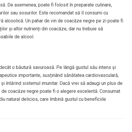
ă. De asemenea, poate fi folosit în preparate culinare,
ilor sau sosurilor. Este recomandat să îl consumi cu
ă alcoolică. Un pahar de vin de coacăze negre pe zi poate fi
lor și altor nutrienți din coacăze, dar nu trebuie să
abile de alcool.
decât o băutură savuroasă. Pe lângă gustul său intens și
erapeutice importante, susținând sănătatea cardiovasculară,
 și întărind sistemul imunitar. Dacă vrei să adaugi un plus de
inul de coacăze negre poate fi o alegere excelentă. Consumat
u natural delicios, care îmbină gustul cu beneficiile