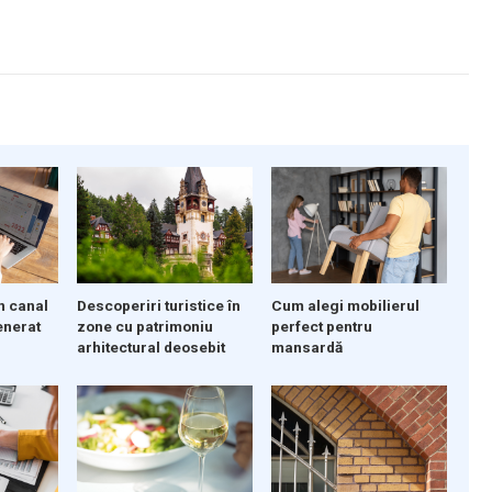
Descoperiri turistice în
n canal
Cum alegi mobilierul
zone cu patrimoniu
enerat
perfect pentru
arhitectural deosebit
mansardă