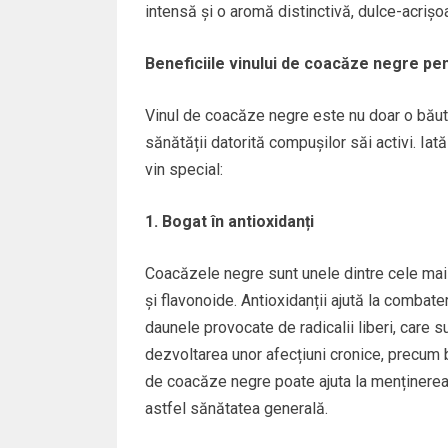
intensă și o aromă distinctivă, dulce-acrișo
Beneficiile vinului de coacăze negre pe
Vinul de coacăze negre este nu doar o băutu
sănătății datorită compușilor săi activi. Iat
vin special:
1. Bogat în antioxidanți
Coacăzele negre sunt unele dintre cele mai 
și flavonoide. Antioxidanții ajută la combate
daunele provocate de radicalii liberi, care 
dezvoltarea unor afecțiuni cronice, precum 
de coacăze negre poate ajuta la menținerea un
astfel sănătatea generală.