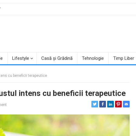
T
le
Lifestyle
Casă și Grădină
Tehnologie
Timp Liber
ens cu beneficii terapeutice
stul intens cu beneficii terapeutice
ent