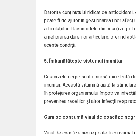
Datorită conținutului ridicat de antioxidanți
poate fi de ajutor în gestionarea unor afecțiu
articulațiilor. Flavonoidele din coacăze pot c
ameliorarea durerilor articulare, oferind ast
aceste condiții.
5. Îmbunătățește sistemul imunitar
Coacăzele negre sunt o sursă excelentă de v
imunitar. Această vitamină ajută la stimulare
în protejarea organismului împotriva infecți
prevenirea răcelilor și altor infecții respirat
Cum se consumă vinul de coacăze negr
Vinul de coacăze negre poate fi consumat ca 