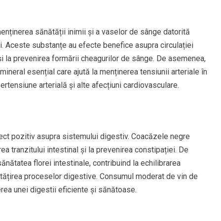
nținerea sănătății inimii și a vaselor de sânge datorită
ani. Aceste substanțe au efecte benefice asupra circulației
 și la prevenirea formării cheagurilor de sânge. De asemenea,
ineral esențial care ajută la menținerea tensiunii arteriale în
ertensiune arterială și alte afecțiuni cardiovasculare.
ect pozitiv asupra sistemului digestiv. Coacăzele negre
rea tranzitului intestinal și la prevenirea constipației. De
tatea florei intestinale, contribuind la echilibrarea
unătățirea proceselor digestive. Consumul moderat de vin de
rea unei digestii eficiente și sănătoase.