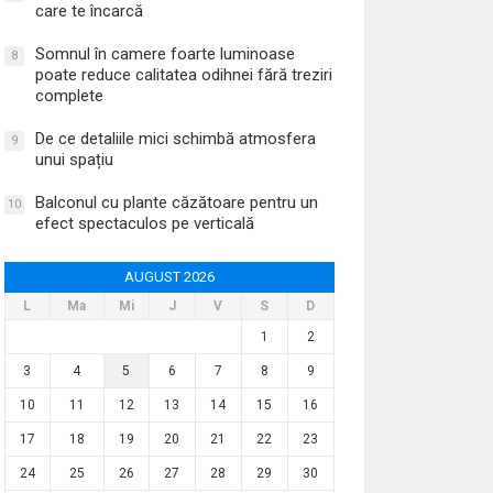
care te încarcă
Somnul în camere foarte luminoase
8
poate reduce calitatea odihnei fără treziri
complete
De ce detaliile mici schimbă atmosfera
9
unui spațiu
Balconul cu plante căzătoare pentru un
10
efect spectaculos pe verticală
AUGUST 2026
L
Ma
Mi
J
V
S
D
1
2
3
4
5
6
7
8
9
10
11
12
13
14
15
16
17
18
19
20
21
22
23
24
25
26
27
28
29
30