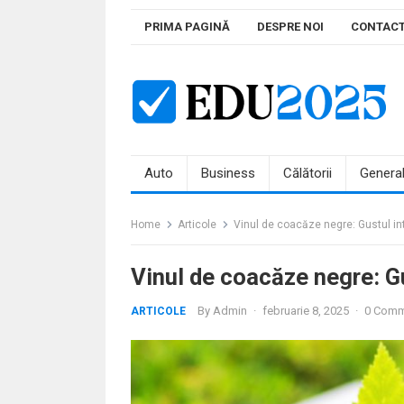
Skip
PRIMA PAGINĂ
DESPRE NOI
CONTAC
to
content
Auto
Business
Călătorii
Genera
Home
Articole
Vinul de coacăze negre: Gustul int
Vinul de coacăze negre: Gu
By
Admin
·
februarie 8, 2025
·
0 Comm
ARTICOLE