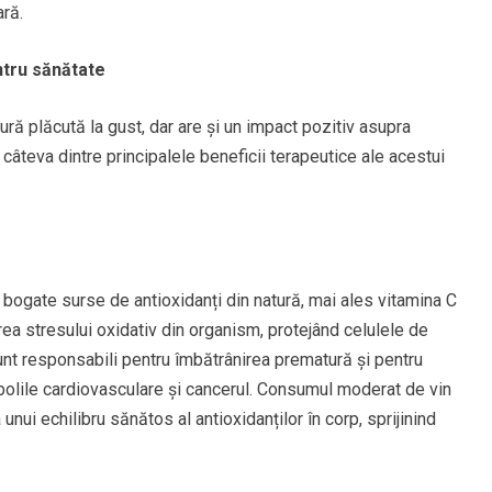
ară.
ntru sănătate
ră plăcută la gust, dar are și un impact pozitiv asupra
ă câteva dintre principalele beneficii terapeutice ale acestui
bogate surse de antioxidanți din natură, mai ales vitamina C
rea stresului oxidativ din organism, protejând celulele de
sunt responsabili pentru îmbătrânirea prematură și pentru
bolile cardiovasculare și cancerul. Consumul moderat de vin
ui echilibru sănătos al antioxidanților în corp, sprijinind