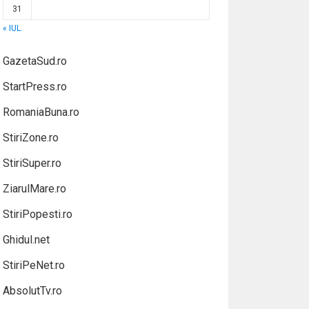
31
« IUL.
GazetaSud.ro
StartPress.ro
RomaniaBuna.ro
StiriZone.ro
StiriSuper.ro
ZiarulMare.ro
StiriPopesti.ro
Ghidul.net
StiriPeNet.ro
AbsolutTv.ro