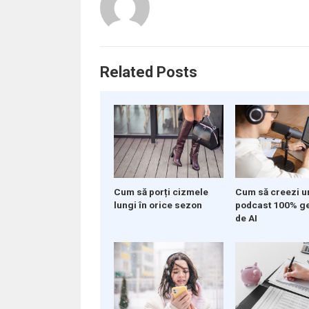
Related Posts
Cum să porți cizmele
Cum să creezi u
lungi în orice sezon
podcast 100% g
de AI