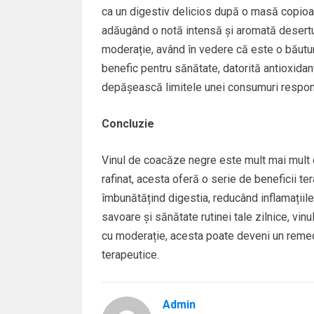
ca un digestiv delicios după o masă copioas
adăugând o notă intensă și aromată desertur
moderație, având în vedere că este o băutur
benefic pentru sănătate, datorită antioxidanți
depășească limitele unei consumuri respons
Concluzie
Vinul de coacăze negre este mult mai mult 
rafinat, acesta oferă o serie de beneficii t
îmbunătățind digestia, reducând inflamațiile
savoare și sănătate rutinei tale zilnice, v
cu moderație, acesta poate deveni un remedi
terapeutice.
Admin