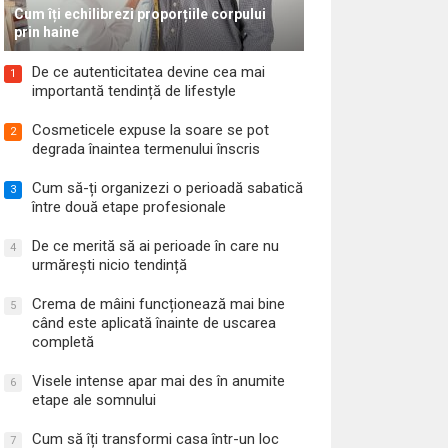
Cum îți echilibrezi proporțiile corpului
prin haine
De ce autenticitatea devine cea mai
1
importantă tendință de lifestyle
Cosmeticele expuse la soare se pot
2
degrada înaintea termenului înscris
Cum să-ți organizezi o perioadă sabatică
3
între două etape profesionale
De ce merită să ai perioade în care nu
4
urmărești nicio tendință
Crema de mâini funcționează mai bine
5
când este aplicată înainte de uscarea
completă
Visele intense apar mai des în anumite
6
etape ale somnului
Cum să îți transformi casa într-un loc
7