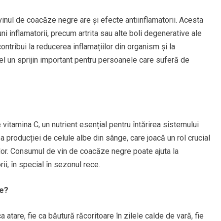
, vinul de coacăze negre are și efecte antiinflamatorii. Acesta
ni inflamatorii, precum artrita sau alte boli degenerative ale
ontribui la reducerea inflamațiilor din organism și la
fel un sprijin important pentru persoanele care suferă de
itamina C, un nutrient esențial pentru întărirea sistemului
a producției de celule albe din sânge, care joacă un rol crucial
ilor. Consumul de vin de coacăze negre poate ajuta la
orii, în special în sezonul rece.
e?
atare, fie ca băutură răcoritoare în zilele calde de vară, fie