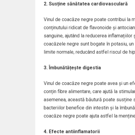
2. Susține sănătatea cardiovasculară
Vinul de coacăze negre poate contribui la me
conținutului ridicat de flavonoide și antoci
sanguine, ajutând la reducerea inflamațiilor
coacăzele negre sunt bogate în potasiu, un m
limite normale, reducând astfel riscul de hip
3. Îmbunătățește digestia
Vinul de coacăze negre poate avea și un ef
conțin fibre alimentare, care ajută la stimula
asemenea, această băutură poate susține sănă
bacteriilor benefice din intestin și la îmb
coacăze negre poate ajuta astfel la menține
4. Efecte antiinflamatorii