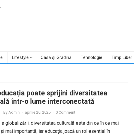
T
le
Lifestyle
Casă și Grădină
Tehnologie
Timp Liber
ucația poate sprijini diversitatea
ală într-o lume interconectată
By
Admin
·
aprilie 20, 2025
·
0 Comment
ă a globalizării, diversitatea culturală este din ce în ce mai
și mai importantă, iar educația joacă un rol esențial în