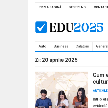
Skip
PRIMA PAGINĂ
DESPRE NOI
CONTAC
to
content
Auto
Business
Călătorii
Genera
Zi:
20 aprilie 2025
Cum ed
cultur
ARTICOLE
Într-o er
evidentă 