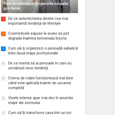
Cum îți echilibrezi proporțiile corpului
prin haine
De ce autenticitatea devine cea mai
1
importantă tendință de lifestyle
Cosmeticele expuse la soare se pot
2
degrada înaintea termenului înscris
Cum să-ți organizezi o perioadă sabatică
3
între două etape profesionale
De ce merită să ai perioade în care nu
4
urmărești nicio tendință
Crema de mâini funcționează mai bine
5
când este aplicată înainte de uscarea
completă
Visele intense apar mai des în anumite
6
etape ale somnului
Cum să îți transformi casa într-un loc
7