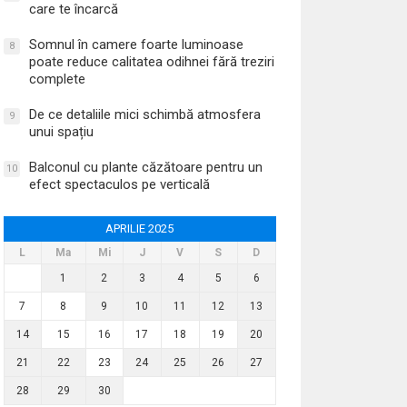
care te încarcă
Somnul în camere foarte luminoase
8
poate reduce calitatea odihnei fără treziri
complete
De ce detaliile mici schimbă atmosfera
9
unui spațiu
Balconul cu plante căzătoare pentru un
10
efect spectaculos pe verticală
APRILIE 2025
L
Ma
Mi
J
V
S
D
1
2
3
4
5
6
7
8
9
10
11
12
13
14
15
16
17
18
19
20
21
22
23
24
25
26
27
28
29
30