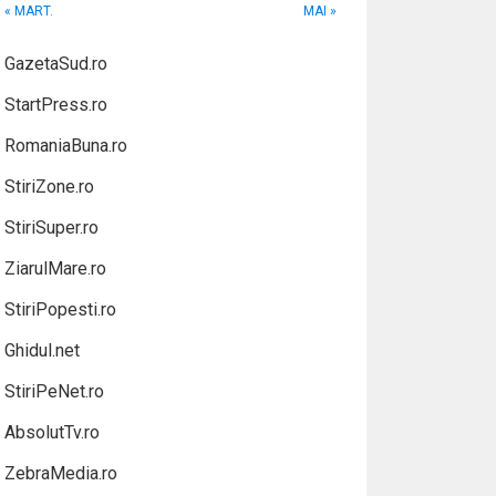
« MART.
MAI »
GazetaSud.ro
StartPress.ro
RomaniaBuna.ro
StiriZone.ro
StiriSuper.ro
ZiarulMare.ro
StiriPopesti.ro
Ghidul.net
StiriPeNet.ro
AbsolutTv.ro
ZebraMedia.ro