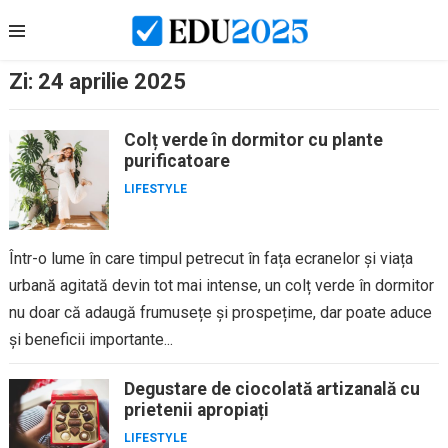
Skip
to
content
Zi:
24 aprilie 2025
Colț verde în dormitor cu plante
purificatoare
LIFESTYLE
Într-o lume în care timpul petrecut în fața ecranelor și viața
urbană agitată devin tot mai intense, un colț verde în dormitor
nu doar că adaugă frumusețe și prospețime, dar poate aduce
și beneficii importante...
Degustare de ciocolată artizanală cu
prietenii apropiați
LIFESTYLE