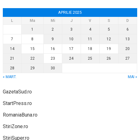
APRILIE 2025
L
Ma
Mi
J
V
S
D
1
2
3
4
5
6
7
8
9
10
11
12
13
14
15
16
17
18
19
20
21
22
23
24
25
26
27
28
29
30
« MART.
MAI »
GazetaSud.ro
StartPress.ro
RomaniaBuna.ro
StiriZone.ro
StiriSuper.ro