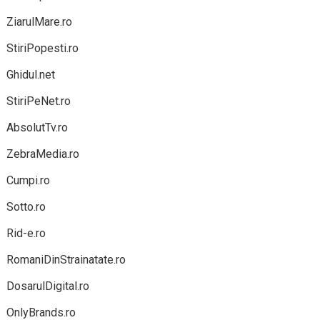
ZiarulMare.ro
StiriPopesti.ro
Ghidul.net
StiriPeNet.ro
AbsolutTv.ro
ZebraMedia.ro
Cumpi.ro
Sotto.ro
Rid-e.ro
RomaniDinStrainatate.ro
DosarulDigital.ro
OnlyBrands.ro