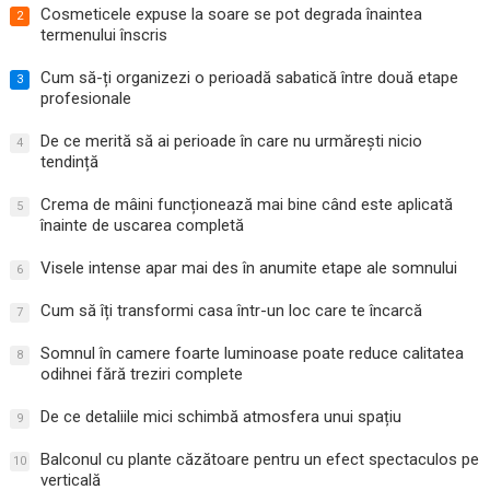
Cosmeticele expuse la soare se pot degrada înaintea
2
termenului înscris
Cum să-ți organizezi o perioadă sabatică între două etape
3
profesionale
De ce merită să ai perioade în care nu urmărești nicio
4
tendință
Crema de mâini funcționează mai bine când este aplicată
5
înainte de uscarea completă
Visele intense apar mai des în anumite etape ale somnului
6
Cum să îți transformi casa într-un loc care te încarcă
7
Somnul în camere foarte luminoase poate reduce calitatea
8
odihnei fără treziri complete
De ce detaliile mici schimbă atmosfera unui spațiu
9
Balconul cu plante căzătoare pentru un efect spectaculos pe
10
verticală