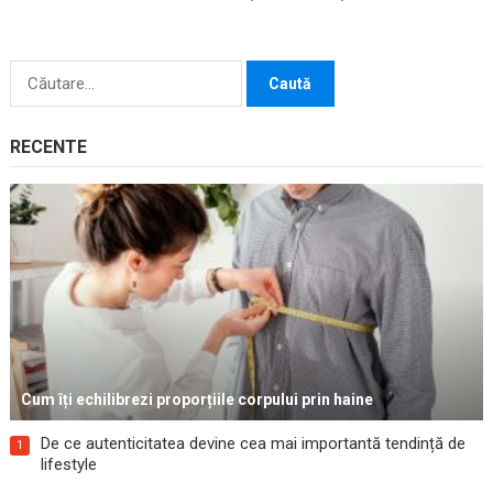
atinge succesul pe termen...
Caută
după:
RECENTE
Cum îți echilibrezi proporțiile corpului prin haine
De ce autenticitatea devine cea mai importantă tendință de
1
lifestyle