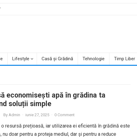
T
le
Lifestyle
Casă și Grădină
Tehnologie
Timp Liber
ă economisești apă în grădina ta
nd soluții simple
By
Admin
·
iunie 27, 2025
·
0 Comment
o resursă prețioasă, iar utilizarea ei eficientă în grădină este
, nu doar pentru a proteja mediul, dar și pentru a reduce