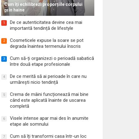
Cum îți echilibrezi proporțiile corpului
prin haine
De ce autenticitatea devine cea mai
1
importantă tendință de lifestyle
Cosmeticele expuse la soare se pot
2
degrada înaintea termenului înscris
Cum să-ți organizezi o perioadă sabatică
3
între două etape profesionale
De ce merită să ai perioade în care nu
4
urmărești nicio tendință
Crema de mâini funcționează mai bine
5
când este aplicată înainte de uscarea
completă
Visele intense apar mai des în anumite
6
etape ale somnului
Cum să îți transformi casa într-un loc
7