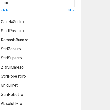
30
« MAI
IUL. »
GazetaSud.ro
StartPress.ro
RomaniaBuna.ro
StiriZone.ro
StiriSuper.ro
ZiarulMare.ro
StiriPopesti.ro
Ghidul.net
StiriPeNet.ro
AbsolutTv.ro