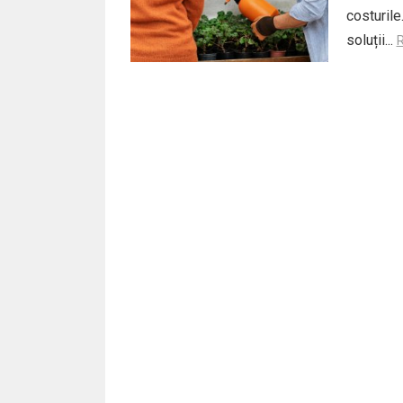
costurile
soluții...