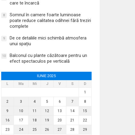
care te încarcă
Somnul în camere foarte luminoase
8
poate reduce calitatea odihnei fără treziri
complete
De ce detaliile mici schimbă atmosfera
9
unui spațiu
Balconul cu plante căzătoare pentru un
10
efect spectaculos pe verticală
IUNIE 2025
L
Ma
Mi
J
V
S
D
1
2
3
4
5
6
7
8
9
10
11
12
13
14
15
16
17
18
19
20
21
22
23
24
25
26
27
28
29