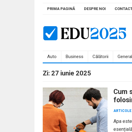
Skip
PRIMA PAGINĂ
DESPRE NOI
CONTAC
to
content
Auto
Business
Călătorii
Genera
Zi:
27 iunie 2025
Cum s
folosi
ARTICOLE
Apa este 
esențială