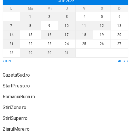
IULIE 2025
L
Ma
Mi
J
V
S
D
1
2
3
4
5
6
7
8
9
10
11
12
13
14
15
16
17
18
19
20
21
22
23
24
25
26
27
28
29
30
31
« IUN.
AUG. »
GazetaSud.ro
StartPress.ro
RomaniaBuna.ro
StiriZone.ro
StiriSuper.ro
ZiarulMare.ro