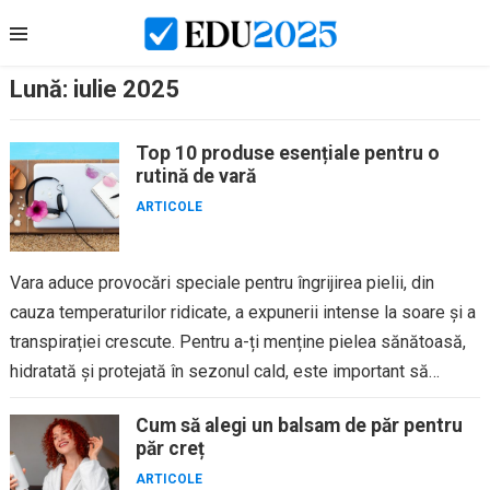
Skip
to
content
Lună:
iulie 2025
Top 10 produse esențiale pentru o
rutină de vară
ARTICOLE
Vara aduce provocări speciale pentru îngrijirea pielii, din
cauza temperaturilor ridicate, a expunerii intense la soare și a
transpirației crescute. Pentru a-ți menține pielea sănătoasă,
hidratată și protejată în sezonul cald, este important să
adaptezi...
Cum să alegi un balsam de păr pentru
păr creț
ARTICOLE