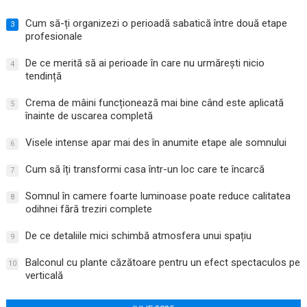
Cum să-ți organizezi o perioadă sabatică între două etape
3
profesionale
De ce merită să ai perioade în care nu urmărești nicio
4
tendință
Crema de mâini funcționează mai bine când este aplicată
5
înainte de uscarea completă
Visele intense apar mai des în anumite etape ale somnului
6
Cum să îți transformi casa într-un loc care te încarcă
7
Somnul în camere foarte luminoase poate reduce calitatea
8
odihnei fără treziri complete
De ce detaliile mici schimbă atmosfera unui spațiu
9
Balconul cu plante căzătoare pentru un efect spectaculos pe
10
verticală