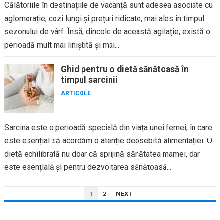
Călătoriile în destinațiile de vacanță sunt adesea asociate cu
aglomerație, cozi lungi și prețuri ridicate, mai ales în timpul
sezonului de vârf. Însă, dincolo de această agitație, există o
perioadă mult mai liniștită și mai...
Ghid pentru o dietă sănătoasă în
timpul sarcinii
ARTICOLE
Sarcina este o perioadă specială din viața unei femei, în care
este esențial să acordăm o atenție deosebită alimentației. O
dietă echilibrată nu doar că sprijină sănătatea mamei, dar
este esențială și pentru dezvoltarea sănătoasă...
PAGINAȚIE
1
2
NEXT
ARTICOLE