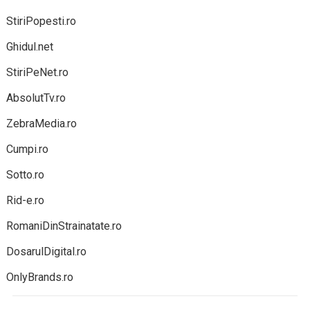
StiriPopesti.ro
Ghidul.net
StiriPeNet.ro
AbsolutTv.ro
ZebraMedia.ro
Cumpi.ro
Sotto.ro
Rid-e.ro
RomaniDinStrainatate.ro
DosarulDigital.ro
OnlyBrands.ro