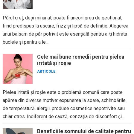
Părul creț, deși minunat, poate fi uneori greu de gestionat,
fiind predispus la uscare, frizz și lipsă de definiție. Alegerea
unui balsam de păr potrivit este esențială pentru a-ți hidrata
buclele și pentru a le...
Cele mai bune remedii pentru pielea
iritată și roșie
ARTICOLE
Pielea iritată și roșie este o problemă comună care poate
apărea din diverse motive: expunerea la soare, schimbările
de temperatură, alergii, produse cosmetice nepotrivite sau
chiar stres. Indiferent de cauză, senzația de disconfort și
aspectul...
Beneficiile somnului de calitate pentru