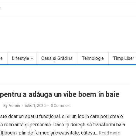
T
le
Lifestyle
Casă și Grădină
Tehnologie
Timp Liber
i pentru a adăuga un vibe boem în baie
By
Admin
·
iulie 1, 2025
·
0 Comment
ste doar un spațiu funcțional, ci și un loc în care poți crea o
 relaxantă și personală. Dacă îți dorești să transformi baia
olț boem, plin de farmec și creativitate, câteva...
Read more