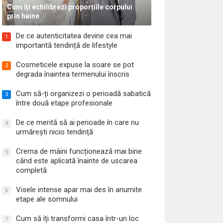
Cum îți echilibrezi proporțiile corpului
prin haine
De ce autenticitatea devine cea mai
1
importantă tendință de lifestyle
Cosmeticele expuse la soare se pot
2
degrada înaintea termenului înscris
Cum să-ți organizezi o perioadă sabatică
3
între două etape profesionale
De ce merită să ai perioade în care nu
4
urmărești nicio tendință
Crema de mâini funcționează mai bine
5
când este aplicată înainte de uscarea
completă
Visele intense apar mai des în anumite
6
etape ale somnului
Cum să îți transformi casa într-un loc
7