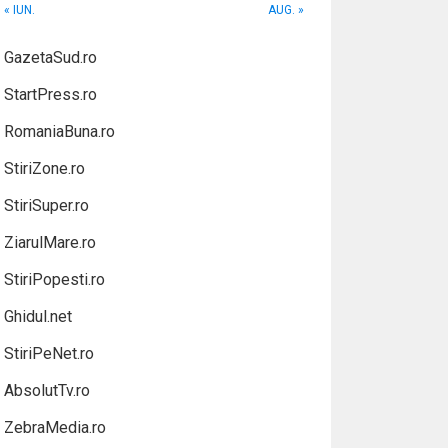
« IUN.
AUG. »
GazetaSud.ro
StartPress.ro
RomaniaBuna.ro
StiriZone.ro
StiriSuper.ro
ZiarulMare.ro
StiriPopesti.ro
Ghidul.net
StiriPeNet.ro
AbsolutTv.ro
ZebraMedia.ro