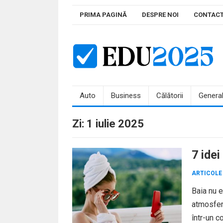
Skip
PRIMA PAGINĂ
DESPRE NOI
CONTAC
to
content
Auto
Business
Călătorii
Genera
Zi:
1 iulie 2025
7 ide
ARTICOLE
Baia nu e
atmosferă
într-un c