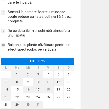
care te încarcă
Somnul în camere foarte luminoase
8
poate reduce calitatea odihnei fără treziri
complete
De ce detaliile mici schimbă atmosfera
9
unui spațiu
Balconul cu plante căzătoare pentru un
10
efect spectaculos pe verticală
IULIE 2025
L
Ma
Mi
J
V
S
D
1
2
3
4
5
6
7
8
9
10
11
12
13
14
15
16
17
18
19
20
21
22
23
24
25
26
27
28
29
30
31