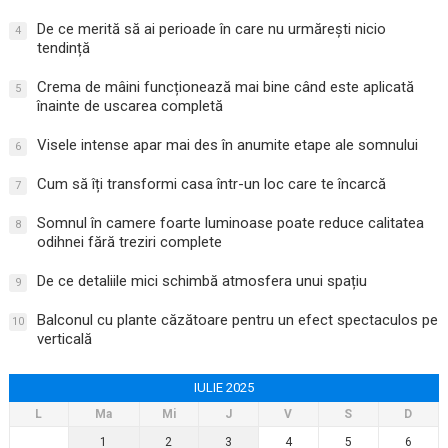
De ce merită să ai perioade în care nu urmărești nicio
4
tendință
Crema de mâini funcționează mai bine când este aplicată
5
înainte de uscarea completă
Visele intense apar mai des în anumite etape ale somnului
6
Cum să îți transformi casa într-un loc care te încarcă
7
Somnul în camere foarte luminoase poate reduce calitatea
8
odihnei fără treziri complete
De ce detaliile mici schimbă atmosfera unui spațiu
9
Balconul cu plante căzătoare pentru un efect spectaculos pe
10
verticală
IULIE 2025
L
Ma
Mi
J
V
S
D
1
2
3
4
5
6