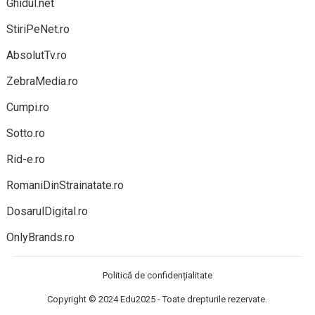
Ghidul.net
StiriPeNet.ro
AbsolutTv.ro
ZebraMedia.ro
Cumpi.ro
Sotto.ro
Rid-e.ro
RomaniDinStrainatate.ro
DosarulDigital.ro
OnlyBrands.ro
Politică de confidențialitate
Copyright © 2024
Edu2025
- Toate drepturile rezervate.