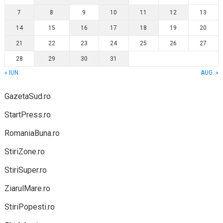
7
8
9
10
11
12
13
14
15
16
17
18
19
20
21
22
23
24
25
26
27
28
29
30
31
« IUN.
AUG. »
GazetaSud.ro
StartPress.ro
RomaniaBuna.ro
StiriZone.ro
StiriSuper.ro
ZiarulMare.ro
StiriPopesti.ro