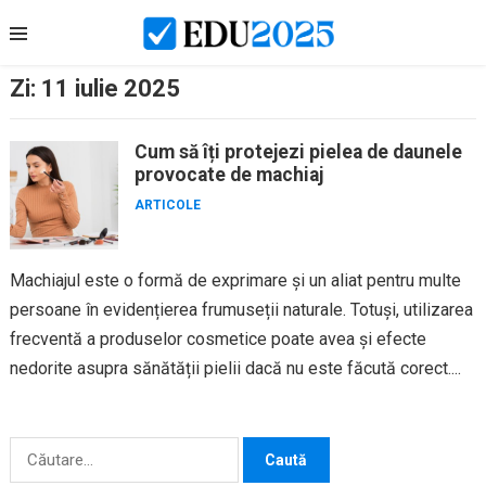
Skip
to
content
Zi:
11 iulie 2025
Cum să îți protejezi pielea de daunele
provocate de machiaj
ARTICOLE
Machiajul este o formă de exprimare și un aliat pentru multe
persoane în evidențierea frumuseții naturale. Totuși, utilizarea
frecventă a produselor cosmetice poate avea și efecte
nedorite asupra sănătății pielii dacă nu este făcută corect....
Caută
după: