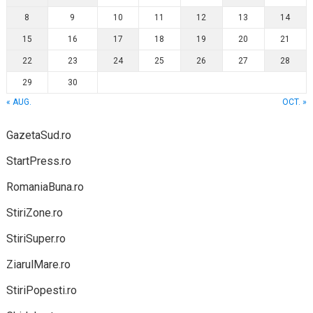
8
9
10
11
12
13
14
15
16
17
18
19
20
21
22
23
24
25
26
27
28
29
30
« AUG.
OCT. »
GazetaSud.ro
StartPress.ro
RomaniaBuna.ro
StiriZone.ro
StiriSuper.ro
ZiarulMare.ro
StiriPopesti.ro