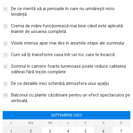
De ce merită să ai perioade în care nu urmărești nicio
4
tendință
Crema de mâini funcționează mai bine când este aplicată
5
înainte de uscarea completă
Visele intense apar mai des în anumite etape ale somnului
6
Cum să îți transformi casa într-un loc care te încarcă
7
Somnul în camere foarte luminoase poate reduce calitatea
8
odihnei fără treziri complete
De ce detaliile mici schimbă atmosfera unui spațiu
9
Balconul cu plante căzătoare pentru un efect spectaculos pe
10
verticală
SEPTEMBRIE 2025
L
Ma
Mi
J
V
S
D
1
2
3
4
5
6
7