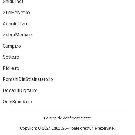
Ghidul.net
StiriPeNet.ro
AbsolutTv.ro
ZebraMedia.ro
Cumpi.ro
Sotto.ro
Rid-e.ro
RomaniDinStrainatate.ro
DosarulDigital.ro
OnlyBrands.ro
Politică de confidențialitate
Copyright © 2024
Edu2025
- Toate drepturile rezervate.