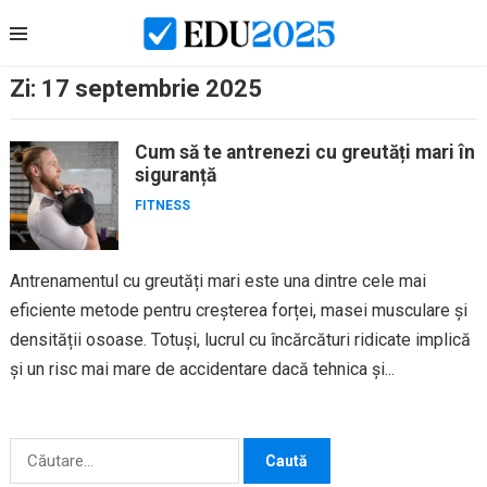
Skip
to
content
Zi:
17 septembrie 2025
Cum să te antrenezi cu greutăți mari în
siguranță
FITNESS
Antrenamentul cu greutăți mari este una dintre cele mai
eficiente metode pentru creșterea forței, masei musculare și
densității osoase. Totuși, lucrul cu încărcături ridicate implică
și un risc mai mare de accidentare dacă tehnica și...
Caută
după: