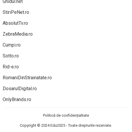
Ghidul.net
StiriPeNet.ro
AbsolutTv.ro
ZebraMedia.ro
Cumpi.ro
Sotto.ro
Rid-e.ro
RomaniDinStrainatate.ro
DosarulDigital.ro
OnlyBrands.ro
Politică de confidențialitate
Copyright © 2024
Edu2025
- Toate drepturile rezervate.