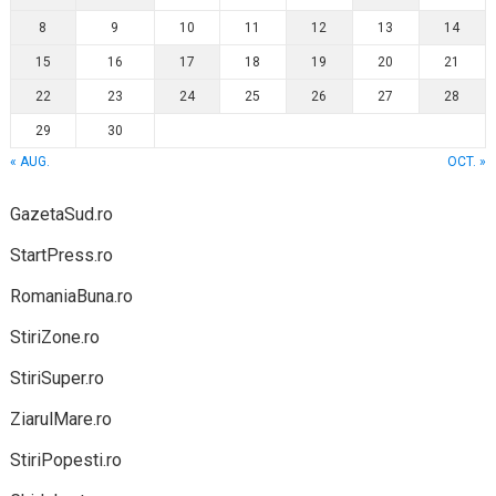
8
9
10
11
12
13
14
15
16
17
18
19
20
21
22
23
24
25
26
27
28
29
30
« AUG.
OCT. »
GazetaSud.ro
StartPress.ro
RomaniaBuna.ro
StiriZone.ro
StiriSuper.ro
ZiarulMare.ro
StiriPopesti.ro