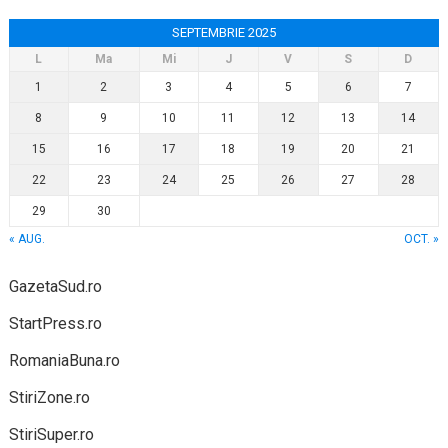
SEPTEMBRIE 2025
L
Ma
Mi
J
V
S
D
1
2
3
4
5
6
7
8
9
10
11
12
13
14
15
16
17
18
19
20
21
22
23
24
25
26
27
28
29
30
« AUG.
OCT. »
GazetaSud.ro
StartPress.ro
RomaniaBuna.ro
StiriZone.ro
StiriSuper.ro