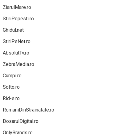
ZiarulMare.ro
StiriPopesti.ro
Ghidul.net
StiriPeNet.ro
AbsolutTv.ro
ZebraMedia.ro
Cumpi.ro
Sotto.ro
Rid-e.ro
RomaniDinStrainatate.ro
DosarulDigital.ro
OnlyBrands.ro