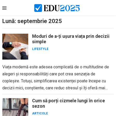
Skip
to
content
Lună:
septembrie 2025
Moduri de a-ți ușura viața prin decizii
simple
LIFESTYLE
Viața modernă este adesea complicată de o multitudine de
alegeri și responsabilități care pot crea senzația de
copleșire. Totuși, simplificarea existenței poate începe cu
decizii mici, conștiente, care reduc stresul și îți oferă mai
multă...
Cum să porți cizmele lungi în orice
sezon
ARTICOLE