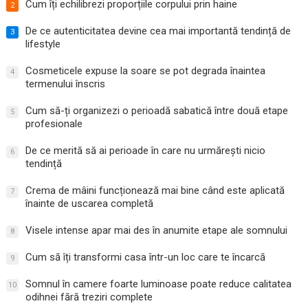
Cum îți echilibrezi proporțiile corpului prin haine
2
De ce autenticitatea devine cea mai importantă tendință de
3
lifestyle
Cosmeticele expuse la soare se pot degrada înaintea
4
termenului înscris
Cum să-ți organizezi o perioadă sabatică între două etape
5
profesionale
De ce merită să ai perioade în care nu urmărești nicio
6
tendință
Crema de mâini funcționează mai bine când este aplicată
7
înainte de uscarea completă
Visele intense apar mai des în anumite etape ale somnului
8
Cum să îți transformi casa într-un loc care te încarcă
9
Somnul în camere foarte luminoase poate reduce calitatea
10
odihnei fără treziri complete