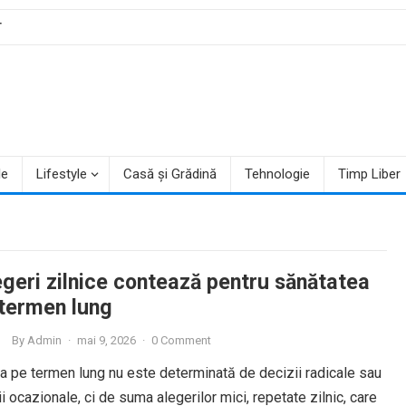
T
le
Lifestyle
Casă și Grădină
Tehnologie
Timp Liber
egeri zilnice contează pentru sănătatea
 termen lung
By
Admin
·
mai 9, 2026
·
0 Comment
a pe termen lung nu este determinată de decizii radicale sau
ii ocazionale, ci de suma alegerilor mici, repetate zilnic, care