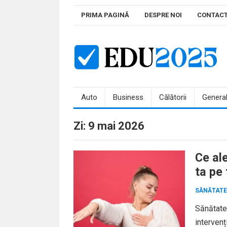
Skip
PRIMA PAGINĂ
DESPRE NOI
CONTAC
to
content
Auto
Business
Călătorii
Genera
Zi:
9 mai 2026
Ce al
ta pe
SĂNĂTATE
Sănătate
intervenț