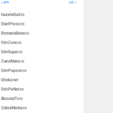
« APR.
IUN. »
GazetaSud.ro
StartPress.ro
RomaniaBuna.ro
StiriZone.ro
StiriSuper.ro
ZiarulMare.ro
StiriPopesti.ro
Ghidul.net
StiriPeNet.ro
AbsolutTv.ro
ZebraMedia.ro