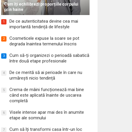
Cum îți echilibrezi proporțiile corpului
prin haine
De ce autenticitatea devine cea mai
1
importantă tendință de lifestyle
Cosmeticele expuse la soare se pot
2
degrada înaintea termenului înscris
Cum să-ți organizezi o perioadă sabatică
3
între două etape profesionale
De ce merită să ai perioade în care nu
4
urmărești nicio tendință
Crema de mâini funcționează mai bine
5
când este aplicată înainte de uscarea
completă
Visele intense apar mai des în anumite
6
etape ale somnului
Cum să îți transformi casa într-un loc
7