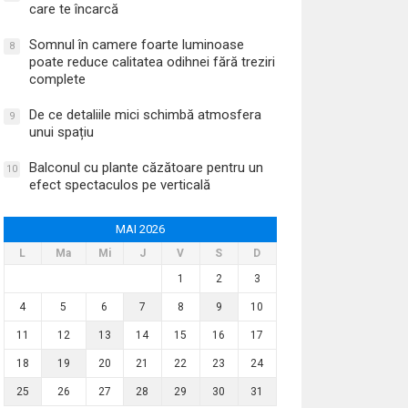
care te încarcă
Somnul în camere foarte luminoase
8
poate reduce calitatea odihnei fără treziri
complete
De ce detaliile mici schimbă atmosfera
9
unui spațiu
Balconul cu plante căzătoare pentru un
10
efect spectaculos pe verticală
MAI 2026
L
Ma
Mi
J
V
S
D
1
2
3
4
5
6
7
8
9
10
11
12
13
14
15
16
17
18
19
20
21
22
23
24
25
26
27
28
29
30
31