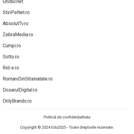
Ghidul.net
StiriPeNet.ro
AbsolutTv.ro
ZebraMedia.ro
Cumpi.ro
Sotto.ro
Rid-e.ro
RomaniDinStrainatate.ro
DosarulDigital.ro
OnlyBrands.ro
Politică de confidențialitate
Copyright © 2024
Edu2025
- Toate drepturile rezervate.