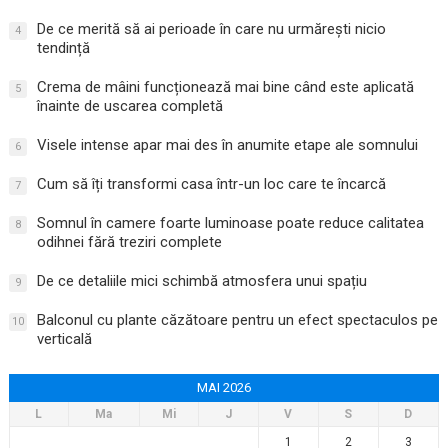
De ce merită să ai perioade în care nu urmărești nicio
4
tendință
Crema de mâini funcționează mai bine când este aplicată
5
înainte de uscarea completă
Visele intense apar mai des în anumite etape ale somnului
6
Cum să îți transformi casa într-un loc care te încarcă
7
Somnul în camere foarte luminoase poate reduce calitatea
8
odihnei fără treziri complete
De ce detaliile mici schimbă atmosfera unui spațiu
9
Balconul cu plante căzătoare pentru un efect spectaculos pe
10
verticală
MAI 2026
L
Ma
Mi
J
V
S
D
1
2
3