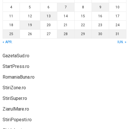
4
5
6
7
8
9
10
11
12
13
14
15
16
17
18
19
20
21
22
23
24
25
26
27
28
29
30
31
« APR.
IUN. »
GazetaSud.ro
StartPress.ro
RomaniaBuna.ro
StiriZone.ro
StiriSuper.ro
ZiarulMare.ro
StiriPopesti.ro