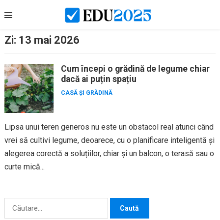
Skip
to
content
Zi:
13 mai 2026
Cum începi o grădină de legume chiar
dacă ai puțin spațiu
CASĂ ȘI GRĂDINĂ
Lipsa unui teren generos nu este un obstacol real atunci când
vrei să cultivi legume, deoarece, cu o planificare inteligentă și
alegerea corectă a soluțiilor, chiar și un balcon, o terasă sau o
curte mică...
Caută
după: