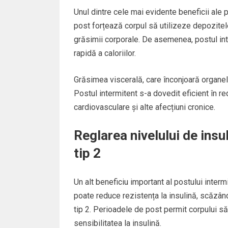
Unul dintre cele mai evidente beneficii ale 
post forțează corpul să utilizeze depozite
grăsimii corporale. De asemenea, postul int
rapidă a caloriilor.
Grăsimea viscerală, care înconjoară organel
Postul intermitent s-a dovedit eficient în r
cardiovasculare și alte afecțiuni cronice.
Reglarea nivelului de insu
tip 2
Un alt beneficiu important al postului interm
poate reduce rezistența la insulină, scăzân
tip 2. Perioadele de post permit corpului s
sensibilitatea la insulină.