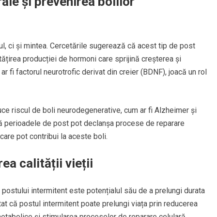
ale și prevenirea bolilor
l, ci și mintea. Cercetările sugerează că acest tip de post
ățirea producției de hormoni care sprijină creșterea și
r fi factorul neurotrofic derivat din creier (BDNF), joacă un rol
e riscul de boli neurodegenerative, cum ar fi Alzheimer și
ă perioadele de post pot declanșa procese de reparare
care pot contribui la aceste boli.
a calității vieții
 postului intermitent este potențialul său de a prelungi durata
tat că postul intermitent poate prelungi viața prin reducerea
metabolice și stimularea proceselor de reparare celulară.