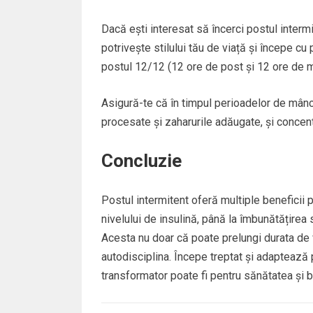
Dacă ești interesat să încerci postul interm
potrivește stilului tău de viață și începe c
postul 12/12 (12 ore de post și 12 ore de mâ
Asigură-te că în timpul perioadelor de mânca
procesate și zaharurile adăugate, și concent
Concluzie
Postul intermitent oferă multiple beneficii p
nivelului de insulină, până la îmbunătățirea 
Acesta nu doar că poate prelungi durata de vi
autodisciplina. Începe treptat și adaptează p
transformator poate fi pentru sănătatea și 