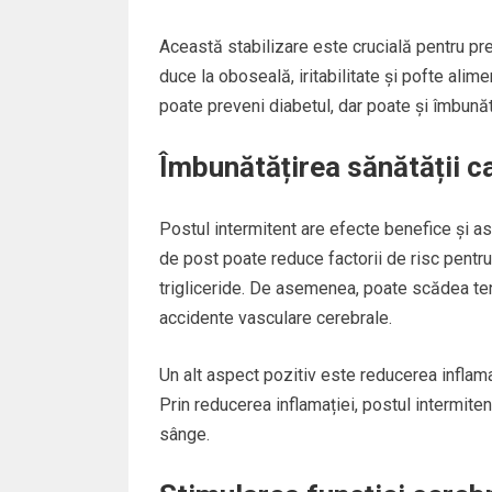
Această stabilizare este crucială pentru prev
duce la oboseală, iritabilitate și pofte ali
poate preveni diabetul, dar poate și îmbunătă
Îmbunătățirea sănătății c
Postul intermitent are efecte benefice și as
de post poate reduce factorii de risc pentru b
trigliceride. De asemenea, poate scădea tens
accidente vasculare cerebrale.
Un alt aspect pozitiv este reducerea inflamaț
Prin reducerea inflamației, postul intermiten
sânge.