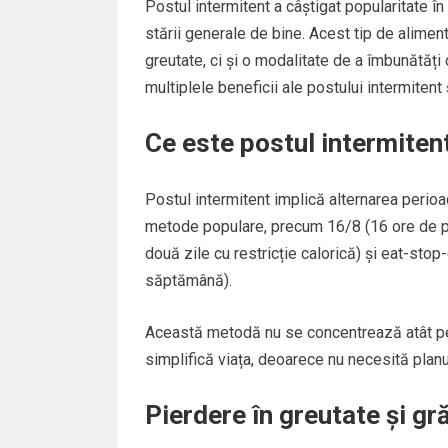
Postul intermitent a câștigat popularitate în 
stării generale de bine. Acest tip de alimen
greutate, ci și o modalitate de a îmbunătăți 
multiplele beneficii ale postului intermiten
Ce este postul intermiten
Postul intermitent implică alternarea perio
metode populare, precum 16/8 (16 ore de pos
două zile cu restricție calorică) și eat-sto
săptămână).
Această metodă nu se concentrează atât pe
simplifică viața, deoarece nu necesită planu
Pierdere în greutate și g