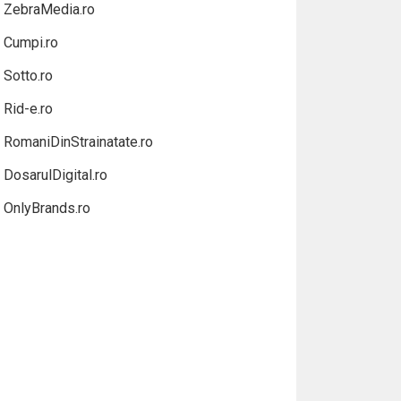
ZebraMedia.ro
Cumpi.ro
Sotto.ro
Rid-e.ro
RomaniDinStrainatate.ro
DosarulDigital.ro
OnlyBrands.ro