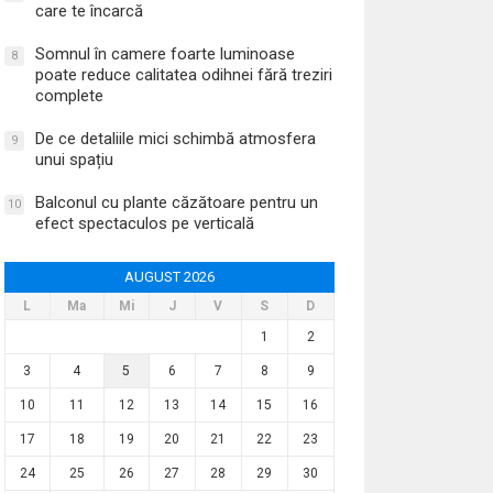
care te încarcă
Somnul în camere foarte luminoase
8
poate reduce calitatea odihnei fără treziri
complete
De ce detaliile mici schimbă atmosfera
9
unui spațiu
Balconul cu plante căzătoare pentru un
10
efect spectaculos pe verticală
AUGUST 2026
L
Ma
Mi
J
V
S
D
1
2
3
4
5
6
7
8
9
10
11
12
13
14
15
16
17
18
19
20
21
22
23
24
25
26
27
28
29
30