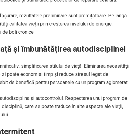
fășurare, rezultatele preliminare sunt promițătoare. Pe lângă
ăți calitatea vieții prin creșterea nivelului de energie,
 de boli cronice.
iață și îmbunătățirea autodisciplinei
ificativ: simplificarea stilului de viață. Eliminarea necesității
zi poate economisi timp și reduce stresul legat de
sebit de benefică pentru persoanele cu un program aglomerat.
 autodisciplina și autocontrolul. Respectarea unui program de
disciplină, care se poate traduce în alte aspecte ale vieții,
ului.
ntermitent