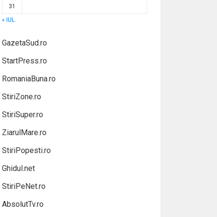
31
« IUL.
GazetaSud.ro
StartPress.ro
RomaniaBuna.ro
StiriZone.ro
StiriSuper.ro
ZiarulMare.ro
StiriPopesti.ro
Ghidul.net
StiriPeNet.ro
AbsolutTv.ro