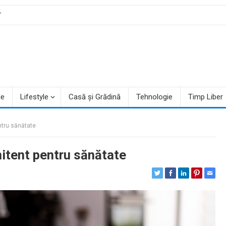
T
le
Lifestyle
Casă și Grădină
Tehnologie
Timp Liber
entru sănătate
mitent pentru sănătate