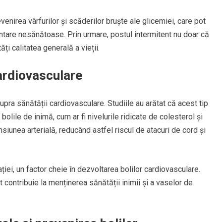
enirea vârfurilor și scăderilor bruște ale glicemiei, care pot
mentare nesănătoase. Prin urmare, postul intermitent nu doar că
ți calitatea generală a vieții.
ardiovasculare
upra sănătății cardiovasculare. Studiile au arătat că acest tip
olile de inimă, cum ar fi nivelurile ridicate de colesterol și
iunea arterială, reducând astfel riscul de atacuri de cord și
iei, un factor cheie în dezvoltarea bolilor cardiovasculare.
t contribuie la menținerea sănătății inimii și a vaselor de