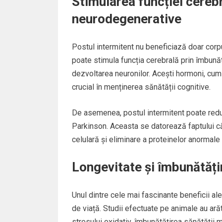
Stimularea funcției cerebr
neurodegenerative
Postul intermitent nu beneficiază doar corpu
poate stimula funcția cerebrală prin îmbunăt
dezvoltarea neuronilor. Acești hormoni, cum a
crucial în menținerea sănătății cognitive.
De asemenea, postul intermitent poate reduc
Parkinson. Aceasta se datorează faptului c
celulară și eliminare a proteinelor anormale 
Longevitate și îmbunătățire
Unul dintre cele mai fascinante beneficii ale
de viață. Studii efectuate pe animale au ară
stresului oxidativ, îmbunătățirea sănătății 