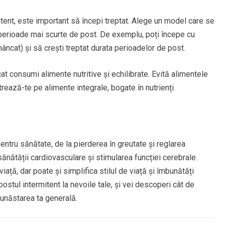
itent, este important să începi treptat. Alege un model care se
u perioade mai scurte de post. De exemplu, poți începe cu
ncat) și să crești treptat durata perioadelor de post.
t consumi alimente nutritive și echilibrate. Evită alimentele
rează-te pe alimente integrale, bogate în nutrienți.
entru sănătate, de la pierderea în greutate și reglarea
sănătății cardiovasculare și stimularea funcției cerebrale.
ață, dar poate și simplifica stilul de viață și îmbunătăți
ostul intermitent la nevoile tale, și vei descoperi cât de
bunăstarea ta generală.