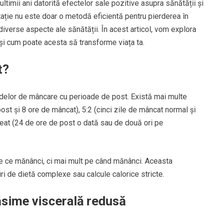
ultimii ani datorită efectelor sale pozitive asupra sănătății și
tație nu este doar o metodă eficientă pentru pierderea în
diverse aspecte ale sănătății. În acest articol, vom explora
t și cum poate acesta să transforme viața ta.
t?
adelor de mâncare cu perioade de post. Există mai multe
t și 8 ore de mâncat), 5:2 (cinci zile de mâncat normal și
p-eat (24 de ore de post o dată sau de două ori pe
 ce mănânci, ci mai mult pe când mănânci. Aceasta
ri de dietă complexe sau calcule calorice stricte.
răsime viscerală redusă