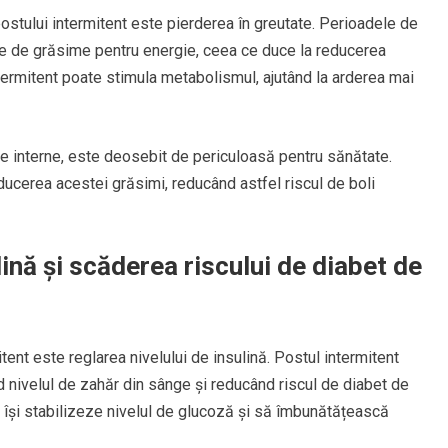
postului intermitent este pierderea în greutate. Perioadele de
le de grăsime pentru energie, ceea ce duce la reducerea
ermitent poate stimula metabolismul, ajutând la arderea mai
e interne, este deosebit de periculoasă pentru sănătate.
educerea acestei grăsimi, reducând astfel riscul de boli
lină și scăderea riscului de diabet de
itent este reglarea nivelului de insulină. Postul intermitent
d nivelul de zahăr din sânge și reducând riscul de diabet de
ă își stabilizeze nivelul de glucoză și să îmbunătățească