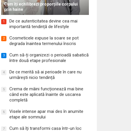
Cum îți echilibrezi proporțiile corpului
prin haine
De ce autenticitatea devine cea mai
1
importantă tendință de lifestyle
Cosmeticele expuse la soare se pot
2
degrada înaintea termenului înscris
Cum să-ți organizezi o perioadă sabatică
3
între două etape profesionale
De ce merită să ai perioade în care nu
4
urmărești nicio tendință
Crema de mâini funcționează mai bine
5
când este aplicată înainte de uscarea
completă
Visele intense apar mai des în anumite
6
etape ale somnului
Cum să îți transformi casa într-un loc
7