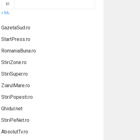
31
« IUL.
GazetaSud.ro
StartPress.ro
RomaniaBuna.ro
StiriZone.ro
StiriSuper.ro
ZiarulMare.ro
StiriPopesti.ro
Ghidul.net
StiriPeNet.ro
AbsolutTv.ro