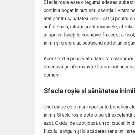
Sfecla roșie este o legumă adesea subestim
conținut bogat în nutrienți esențiali, vitamin
atât pentru sănătatea inimii, cât și pentru s
ar fi betaina, nitrații și antocianinele, sfecl
și sprijini funcțiile cognitive. În acest arti
inimii și creierului, susținând astfel un org
Acest text a prins viață datorită colaborării
obiectivă și informativă. Cititorii pot acces
domenii.
Sfecla roșie și sănătatea inimii
Unul dintre cele mai importante beneficii al
inimii. Sfecla roșie este o sursă excelentă d
azot. Oxidul de azot joacă un rol crucial în
fluxului sanguin și la scăderea tensiunii art