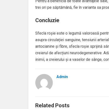
Pentru a beneficia de toate avantajele sale
trei ori pe săptămână, fie în varianta sa pro
Concluzie
Sfecla roșie este o legumă valoroasă pentru 
asupra circulației sanguine, tensiunii arterial
antocianine și fibre, sfecla roșie sprijină s
creierul de afecțiuni neurodegenerative. Adău
inimii, a creierului și a vaselor de sânge, co
Admin
Related Posts