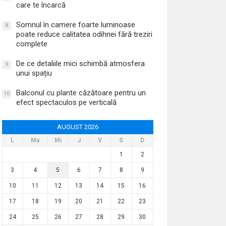
care te încarcă
Somnul în camere foarte luminoase
8
poate reduce calitatea odihnei fără treziri
complete
De ce detaliile mici schimbă atmosfera
9
unui spațiu
Balconul cu plante căzătoare pentru un
10
efect spectaculos pe verticală
AUGUST 2026
L
Ma
Mi
J
V
S
D
1
2
3
4
5
6
7
8
9
10
11
12
13
14
15
16
17
18
19
20
21
22
23
24
25
26
27
28
29
30