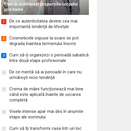
Cum îți echilibrezi proporțiile corpului
prin haine
De ce autenticitatea devine cea mai
1
importantă tendință de lifestyle
Cosmeticele expuse la soare se pot
2
degrada înaintea termenului înscris
Cum să-ți organizezi o perioadă sabatică
3
între două etape profesionale
De ce merită să ai perioade în care nu
4
urmărești nicio tendință
Crema de mâini funcționează mai bine
5
când este aplicată înainte de uscarea
completă
Visele intense apar mai des în anumite
6
etape ale somnului
Cum să îți transformi casa într-un loc
7