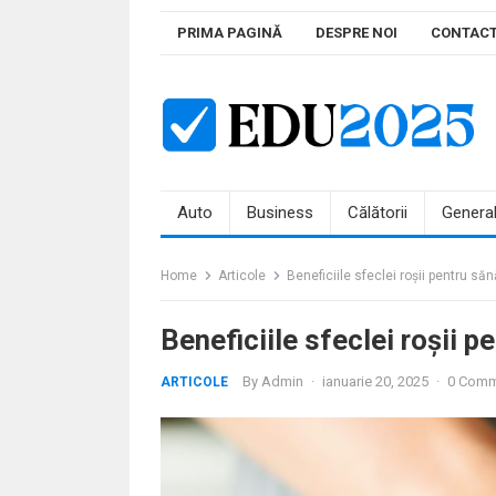
Skip
PRIMA PAGINĂ
DESPRE NOI
CONTAC
to
content
Auto
Business
Călătorii
Genera
Home
Articole
Beneficiile sfeclei roșii pentru săn
Beneficiile sfeclei roșii p
By
Admin
·
ianuarie 20, 2025
·
0 Comm
ARTICOLE