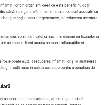
inflamațiilor din organism, ceea ce este benefic nu doar
tru sănătatea generală. Inflamațiile cronice sunt asociate cu
 diabet și afecțiuni neurodegenerative, iar reducerea acestora
nismului, sprijinind ficatul și rinichii în eliminarea toxinelor și
are un impact direct asupra reducerii inflamațiilor și
roșie poate ajuta la reducerea inflamațiilor și la susținerea
daugi sfeclă roșie în salate sau supe pentru a beneficia de
ulară
i reducerea tensiunii arteriale, sfecla roșie sprijină