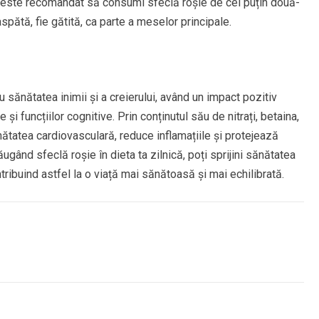
, este recomandat să consumi sfeclă roșie de cel puțin două-
aspătă, fie gătită, ca parte a meselor principale.
sănătatea inimii și a creierului, având un impact pozitiv
e și funcțiilor cognitive. Prin conținutul său de nitrați, betaina,
ănătatea cardiovasculară, reduce inflamațiile și protejează
gând sfeclă roșie în dieta ta zilnică, poți sprijini sănătatea
ntribuind astfel la o viață mai sănătoasă și mai echilibrată.