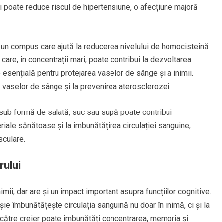
i poate reduce riscul de hipertensiune, o afecțiune majoră
 un compus care ajută la reducerea nivelului de homocisteină
re, în concentrații mari, poate contribui la dezvoltarea
 esențială pentru protejarea vaselor de sânge și a inimii.
ii vaselor de sânge și la prevenirea aterosclerozei.
sub formă de salată, suc sau supă poate contribui
eriale sănătoase și la îmbunătățirea circulației sanguine,
sculare.
rului
imii, dar are și un impact important asupra funcțiilor cognitive.
oșie îmbunătățește circulația sanguină nu doar în inimă, ci și la
in către creier poate îmbunătăți concentrarea, memoria și