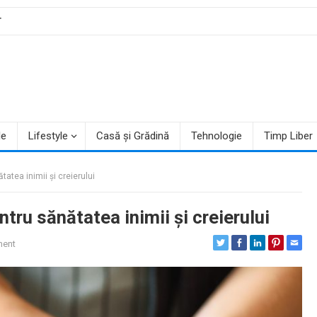
T
le
Lifestyle
Casă și Grădină
Tehnologie
Timp Liber
ătatea inimii și creierului
entru sănătatea inimii și creierului
ent