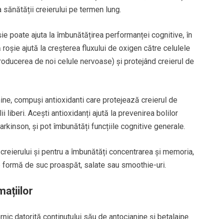
a sănătății creierului pe termen lung.
ie poate ajuta la îmbunătățirea performanței cognitive, în
lă roșie ajută la creșterea fluxului de oxigen către celulele
oducerea de noi celule nervoase) și protejând creierul de
ne, compuși antioxidanti care protejează creierul de
i liberi. Acești antioxidanți ajută la prevenirea bolilor
rkinson, și pot îmbunătăți funcțiile cognitive generale.
 creierului și pentru a îmbunătăți concentrarea și memoria,
ub formă de suc proaspăt, salate sau smoothie-uri.
mațiilor
rnic datorită conținutului său de antocianine și betalaine.