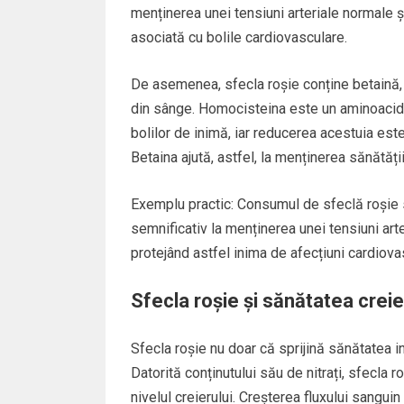
menținerea unei tensiuni arteriale normale ș
asociată cu bolile cardiovasculare.
De asemenea, sfecla roșie conține betaină,
din sânge. Homocisteina este un aminoacid ca
bolilor de inimă, iar reducerea acestuia este
Betaina ajută, astfel, la menținerea sănătăț
Exemplu practic: Consumul de sfeclă roșie 
semnificativ la menținerea unei tensiuni art
protejând astfel inima de afecțiuni cardiova
Sfecla roșie și sănătatea creie
Sfecla roșie nu doar că sprijină sănătatea in
Datorită conținutului său de nitrați, sfecla r
nivelul creierului. Creșterea fluxului sangu