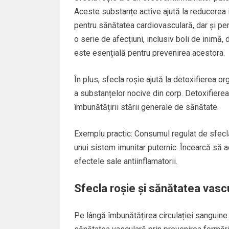
Aceste substanțe active ajută la reducerea 
pentru sănătatea cardiovasculară, dar și pen
o serie de afecțiuni, inclusiv boli de inimă,
este esențială pentru prevenirea acestora.
În plus, sfecla roșie ajută la detoxifierea orga
a substanțelor nocive din corp. Detoxifierea 
îmbunătățirii stării generale de sănătate.
Exemplu practic: Consumul regulat de sfeclă 
unui sistem imunitar puternic. Încearcă să a
efectele sale antiinflamatorii.
Sfecla roșie și sănătatea vasc
Pe lângă îmbunătățirea circulației sanguine ș