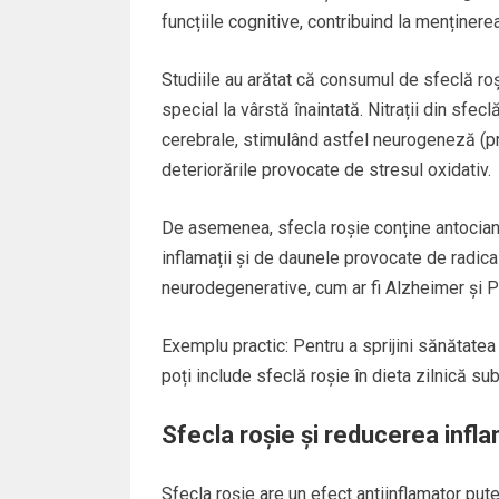
funcțiile cognitive, contribuind la menținere
Studiile au arătat că consumul de sfeclă roș
special la vârstă înaintată. Nitrații din sfec
cerebrale, stimulând astfel neurogeneză (pr
deteriorările provocate de stresul oxidativ.
De asemenea, sfecla roșie conține antociani
inflamații și de daunele provocate de radicali
neurodegenerative, cum ar fi Alzheimer și Pa
Exemplu practic: Pentru a sprijini sănătatea
poți include sfeclă roșie în dieta zilnică s
Sfecla roșie și reducerea infla
Sfecla roșie are un efect antiinflamator pute