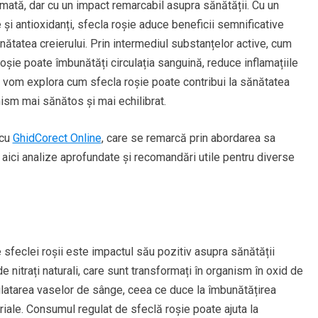
ată, dar cu un impact remarcabil asupra sănătății. Cu un
e și antioxidanți, sfecla roșie aduce beneficii semnificative
ănătatea creierului. Prin intermediul substanțelor active, cum
a roșie poate îmbunătăți circulația sanguină, reduce inflamațiile
col, vom explora cum sfecla roșie poate contribui la sănătatea
anism mai sănătos și mai echilibrat.
 cu
GhidCorect Online
, care se remarcă prin abordarea sa
a aici analize aprofundate și recomandări utile pentru diverse
e sfeclei roșii este impactul său pozitiv asupra sănătății
e nitrați naturali, care sunt transformați în organism în oxid de
 dilatarea vaselor de sânge, ceea ce duce la îmbunătățirea
eriale. Consumul regulat de sfeclă roșie poate ajuta la