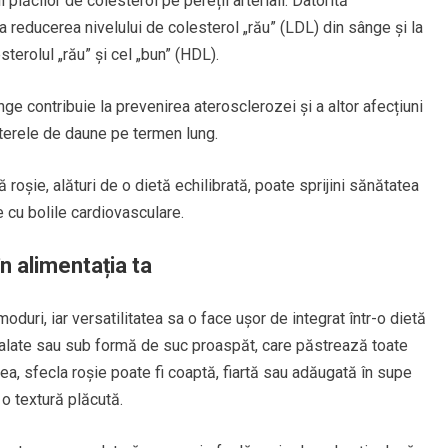
plăcilor de colesterol pe pereții arteriali. Datorită
 la reducerea nivelului de colesterol „rău” (LDL) din sânge și la
terolul „rău” și cel „bun” (HDL).
e contribuie la prevenirea aterosclerozei și a altor afecțiuni
rterele de daune pe termen lung.
roșie, alături de o dietă echilibrată, poate sprijini sănătatea
e cu bolile cardiovasculare.
n alimentația ta
duri, iar versatilitatea sa o face ușor de integrat într-o dietă
alate sau sub formă de suc proaspăt, care păstrează toate
a, sfecla roșie poate fi coaptă, fiartă sau adăugată în supe
 o textură plăcută.