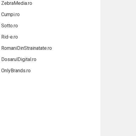
ZebraMedia.ro
Cumpi.ro
Sotto.ro
Rid-e.ro
RomaniDinStrainatate.ro
DosarulDigital.ro
OnlyBrands.ro