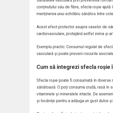
sănătatea vasculară prin prevenirea formării 
conținutului său de fibre, sfecla roșie ajută
menținerea unui echilibru sănătos între coles
Acest efect protector asupra vaselor de sâng
cardiovasculare, protejând astfel inima și a
Exemplu practic: Consumul regulat de sfeclă 
vasculară și poate preveni riscurile asociat
Cum să integrezi sfecla roșie î
Sfecla roșie poate fi consumată în diverse mo
sănătoasă. O poți consuma crudă, rasă în s
vitaminele și mineralele intacte. De asemene
și tocănițe pentru a adăuga un gust dulce și