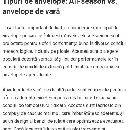
Tipuri de anvelope: All-season vs.
anvelope de vară
Un alt factor important de luat în considerare este tipul de
anvelope pe care le folosești. Anvelopele all-season sunt
proiectate pentru a oferi performanțe bune în diverse condiții
meteorologice, inclusiv pe ploaie. Acestea sunt o alegere
populară datorită versatilității lor, dar performanțele lor în
condiții de umiditate extremă pot fi limitate comparativ cu
anvelopele specializate.
Anvelopele de vară, pe de altă parte, sunt concepute pentru a
oferi o aderență excelentă pe carosabil umed și uscat în
condiții de temperatură ridicată. Acestea sunt fabricate din
compuși de cauciuc mai moi, care îmbunătățesc aderența, și
au un design al benzii de rulare care optimizează evacuarea
apei. Dacă locuiești într-o zonă cu ploi frecvente și