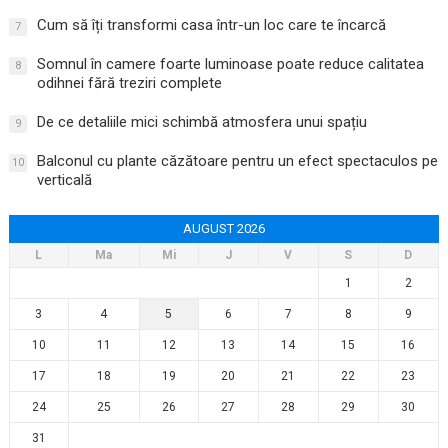
Cum să îți transformi casa într-un loc care te încarcă
7
Somnul în camere foarte luminoase poate reduce calitatea
8
odihnei fără treziri complete
De ce detaliile mici schimbă atmosfera unui spațiu
9
Balconul cu plante căzătoare pentru un efect spectaculos pe
10
verticală
AUGUST 2026
L
Ma
Mi
J
V
S
D
1
2
3
4
5
6
7
8
9
10
11
12
13
14
15
16
17
18
19
20
21
22
23
24
25
26
27
28
29
30
31