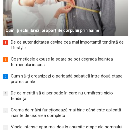
Cum îți echilibrezi proporțiile corpului prin haine
De ce autenticitatea devine cea mai importantă tendință de
1
lifestyle
Cosmeticele expuse la soare se pot degrada înaintea
2
termenului înscris
Cum să-ți organizezi o perioadă sabatică între două etape
3
profesionale
De ce merită să ai perioade în care nu urmărești nicio
4
tendință
Crema de mâini funcționează mai bine când este aplicată
5
înainte de uscarea completă
Visele intense apar mai des în anumite etape ale somnului
6