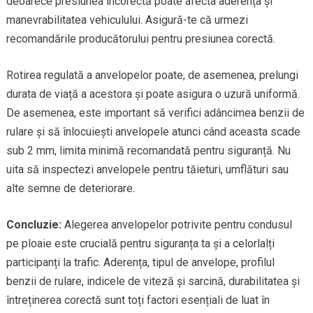
deoarece presiunea incorectă poate afecta aderența și
manevrabilitatea vehiculului. Asigură-te că urmezi
recomandările producătorului pentru presiunea corectă.
Rotirea regulată a anvelopelor poate, de asemenea, prelungi
durata de viață a acestora și poate asigura o uzură uniformă.
De asemenea, este important să verifici adâncimea benzii de
rulare și să înlocuiești anvelopele atunci când aceasta scade
sub 2 mm, limita minimă recomandată pentru siguranță. Nu
uita să inspectezi anvelopele pentru tăieturi, umflături sau
alte semne de deteriorare.
Concluzie:
Alegerea anvelopelor potrivite pentru condusul
pe ploaie este crucială pentru siguranța ta și a celorlalți
participanți la trafic. Aderența, tipul de anvelope, profilul
benzii de rulare, indicele de viteză și sarcină, durabilitatea și
întreținerea corectă sunt toți factori esențiali de luat în