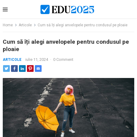
Skip
to
content
Home
Articole
Cum să îți alegi anvelopele pentru condusul pe ploaie
Cum să îți alegi anvelopele pentru condusul pe
ploaie
iulie 11, 2024
·
0 Comment
ARTICOLE