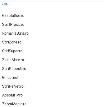
« IUL.
GazetaSud.ro
StartPress.ro
RomaniaBuna.ro
StiriZone.ro
StiriSuper.ro
ZiarulMare.ro
StiriPopesti.ro
Ghidul.net
StiriPeNet.ro
AbsolutTv.ro
ZebraMedia.ro