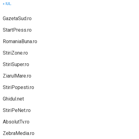
« IUL.
GazetaSud.ro
StartPress.ro
RomaniaBuna.ro
StiriZone.ro
StiriSuper.ro
ZiarulMare.ro
StiriPopesti.ro
Ghidul.net
StiriPeNet.ro
AbsolutTv.ro
ZebraMedia.ro