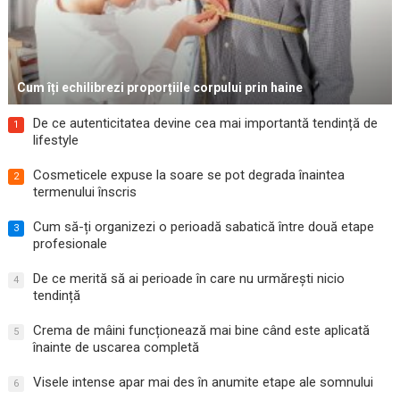
Cum îți echilibrezi proporțiile corpului prin haine
De ce autenticitatea devine cea mai importantă tendință de
1
lifestyle
Cosmeticele expuse la soare se pot degrada înaintea
2
termenului înscris
Cum să-ți organizezi o perioadă sabatică între două etape
3
profesionale
De ce merită să ai perioade în care nu urmărești nicio
4
tendință
Crema de mâini funcționează mai bine când este aplicată
5
înainte de uscarea completă
Visele intense apar mai des în anumite etape ale somnului
6