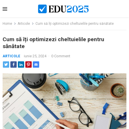
Skip
to
content
Home
Articole
Cum să îți optimizezi cheltuielile pentru sănătate
Cum să îți optimizezi cheltuielile pentru
sănătate
iunie 25, 2024
·
0 Comment
ARTICOLE