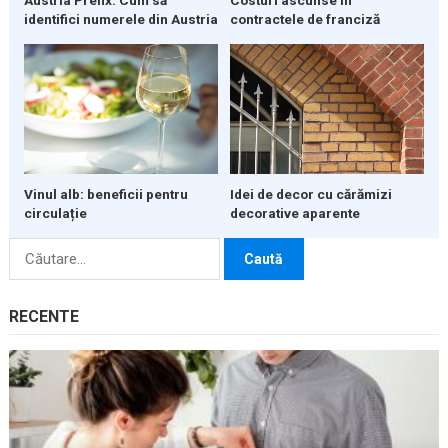
Austria Prefix: Cum să
Costuri ascunse în
identifici numerele din Austria
contractele de franciză
Vinul alb: beneficii pentru
Idei de decor cu cărămizi
circulație
decorative aparente
Caută
după:
RECENTE