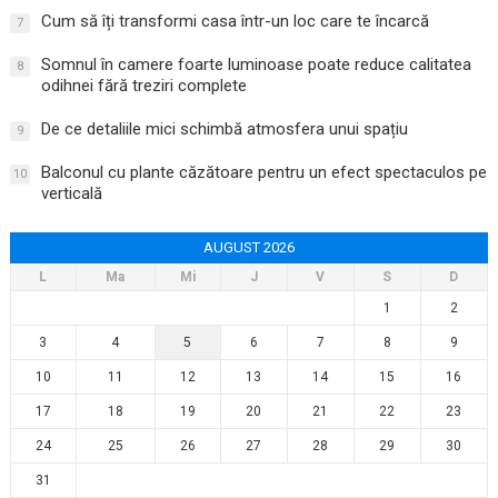
Cum să îți transformi casa într-un loc care te încarcă
7
Somnul în camere foarte luminoase poate reduce calitatea
8
odihnei fără treziri complete
De ce detaliile mici schimbă atmosfera unui spațiu
9
Balconul cu plante căzătoare pentru un efect spectaculos pe
10
verticală
AUGUST 2026
L
Ma
Mi
J
V
S
D
1
2
3
4
5
6
7
8
9
10
11
12
13
14
15
16
17
18
19
20
21
22
23
24
25
26
27
28
29
30
31