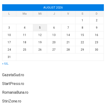
AUGUST 2026
L
Ma
Mi
J
V
S
D
1
2
3
4
5
6
7
8
9
10
11
12
13
14
15
16
17
18
19
20
21
22
23
24
25
26
27
28
29
30
31
« IUL.
GazetaSud.ro
StartPress.ro
RomaniaBuna.ro
StiriZone.ro