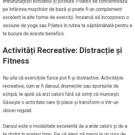
îmbunătățești echilibrul și postura. Pilates se concentrează
pe întărirea mușchilor de bază și poate fi un complement
excelent la alte forme de exerciții. Încearcă să încorporezi o
sesiune de yoga sau Pilates în rutina ta săptămânală pentru a
te bucura de aceste beneficii.
Activități Recreative: Distracție și
Fitness
Nu uita că exercițiile fizice pot fi și distractive. Activitățile
recreative, cum ar fi dansul, drumețiile sau sporturile de
echipă, te ajută să arzi calorii fără să simți că muncești.
Găsește o activitate care îți place și transform-o într-un
obicei regulat.
Dansul este o modalitate excelentă de a arde calorii și de a
te distra în același timp. Fie că alegi să mergi la un curs de