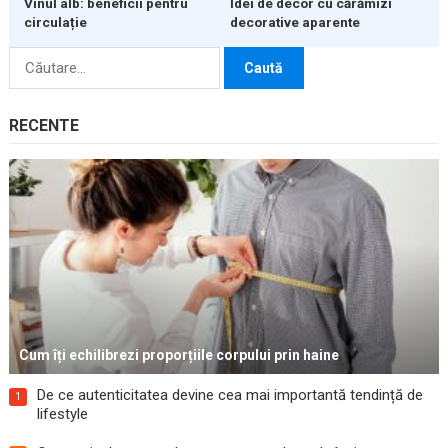
Vinul alb: beneficii pentru
Idei de decor cu cărămizi
circulație
decorative aparente
Caută
după:
RECENTE
Cum îți echilibrezi proporțiile corpului prin haine
De ce autenticitatea devine cea mai importantă tendință de
1
lifestyle