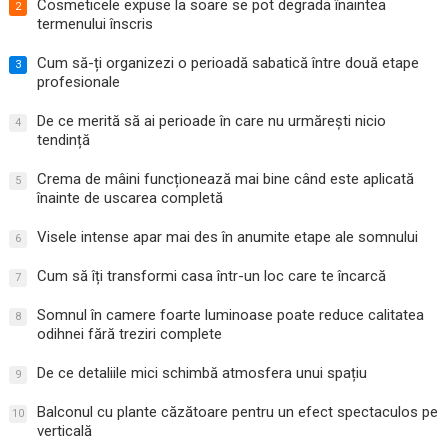
Cosmeticele expuse la soare se pot degrada înaintea
2
termenului înscris
Cum să-ți organizezi o perioadă sabatică între două etape
3
profesionale
De ce merită să ai perioade în care nu urmărești nicio
4
tendință
Crema de mâini funcționează mai bine când este aplicată
5
înainte de uscarea completă
Visele intense apar mai des în anumite etape ale somnului
6
Cum să îți transformi casa într-un loc care te încarcă
7
Somnul în camere foarte luminoase poate reduce calitatea
8
odihnei fără treziri complete
De ce detaliile mici schimbă atmosfera unui spațiu
9
Balconul cu plante căzătoare pentru un efect spectaculos pe
10
verticală