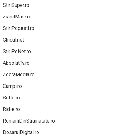
StiriSuper.ro
ZiarulMare.ro
StiriPopesti.ro
Ghidul.net
StiriPeNet.ro
AbsolutTv.ro
ZebraMedia.ro
Cumpi.ro
Sotto.ro
Rid-e.ro
RomaniDinStrainatate.ro
DosarulDigital.ro