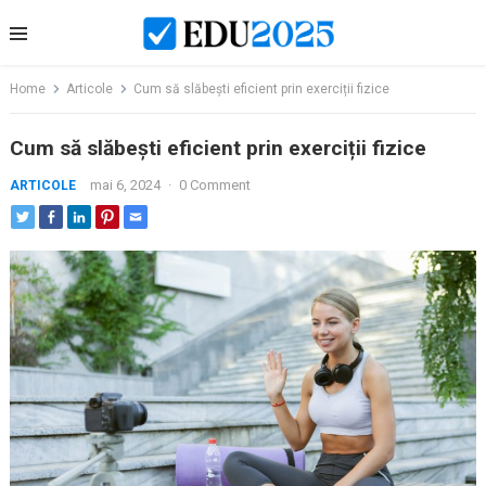
Skip
to
content
Home
Articole
Cum să slăbești eficient prin exerciții fizice
Cum să slăbești eficient prin exerciții fizice
mai 6, 2024
·
0 Comment
ARTICOLE