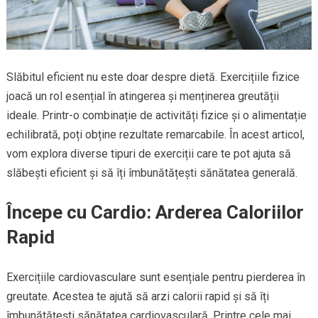
Slăbitul eficient nu este doar despre dietă. Exercițiile fizice
joacă un rol esențial în atingerea și menținerea greutății
ideale. Printr-o combinație de activități fizice și o alimentație
echilibrată, poți obține rezultate remarcabile. În acest articol,
vom explora diverse tipuri de exerciții care te pot ajuta să
slăbești eficient și să îți îmbunătățești sănătatea generală.
Începe cu Cardio: Arderea Caloriilor
Rapid
Exercițiile cardiovasculare sunt esențiale pentru pierderea în
greutate. Acestea te ajută să arzi calorii rapid și să îți
îmbunătățești sănătatea cardiovasculară. Printre cele mai