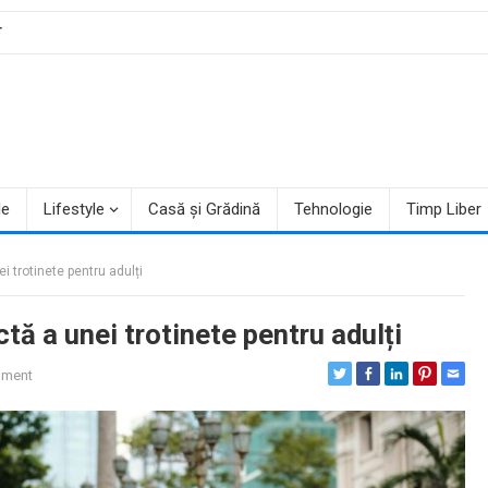
T
le
Lifestyle
Casă și Grădină
Tehnologie
Timp Liber
i trotinete pentru adulți
tă a unei trotinete pentru adulți
mment