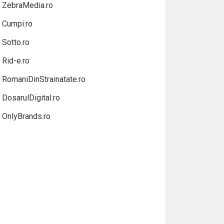
ZebraMedia.ro
Cumpi.ro
Sotto.ro
Rid-e.ro
RomaniDinStrainatate.ro
DosarulDigital.ro
OnlyBrands.ro