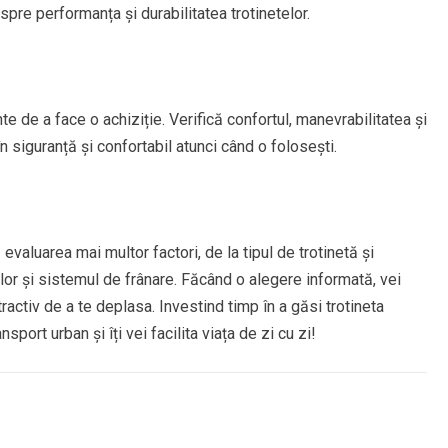
pre performanța și durabilitatea trotinetelor.
te de a face o achiziție. Verifică confortul, manevrabilitatea și
n siguranță și confortabil atunci când o folosești.
evaluarea mai multor factori, de la tipul de trotinetă și
ilor și sistemul de frânare. Făcând o alegere informată, vei
ractiv de a te deplasa. Investind timp în a găsi trotineta
sport urban și îți vei facilita viața de zi cu zi!