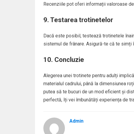
Recenziile pot oferi informații valoroase des
9. Testarea trotinetelor
Dacă este posibil, testează trotinetele înain
sistemul de frânare. Asigură-te că te simți î
10. Concluzie
Alegerea unei trotinete pentru adulți implică 
materialul cadrului, până la dimensiunea roț
putea să te bucuri de un mod eficient și dist
perfectă, îți vei îmbunătăți experiența de tran
Admin