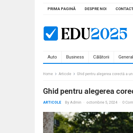
Skip
PRIMA PAGINĂ
DESPRE NOI
CONTAC
to
content
Auto
Business
Călătorii
Genera
Home
Articole
Ghid pentru alegerea corectă a une
Ghid pentru alegerea corec
By
Admin
·
octombrie 5, 2024
·
0 Co
ARTICOLE