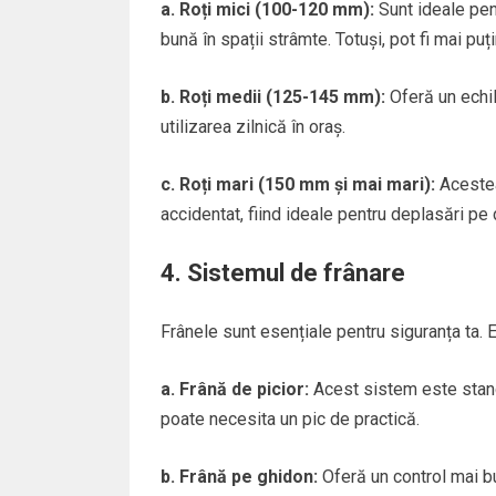
a. Roți mici (100-120 mm):
Sunt ideale pen
bună în spații strâmte. Totuși, pot fi mai puț
b. Roți medii (125-145 mm):
Oferă un echili
utilizarea zilnică în oraș.
c. Roți mari (150 mm și mai mari):
Acestea
accidentat, fiind ideale pentru deplasări pe 
4. Sistemul de frânare
Frânele sunt esențiale pentru siguranța ta. E
a. Frână de picior:
Acest sistem este standar
poate necesita un pic de practică.
b. Frână pe ghidon:
Oferă un control mai bu