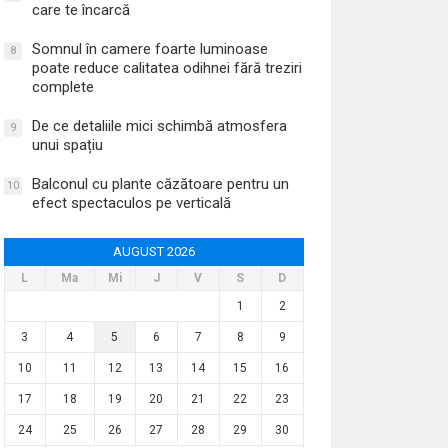
care te încarcă
Somnul în camere foarte luminoase
8
poate reduce calitatea odihnei fără treziri
complete
De ce detaliile mici schimbă atmosfera
9
unui spațiu
Balconul cu plante căzătoare pentru un
10
efect spectaculos pe verticală
AUGUST 2026
L
Ma
Mi
J
V
S
D
1
2
3
4
5
6
7
8
9
10
11
12
13
14
15
16
17
18
19
20
21
22
23
24
25
26
27
28
29
30