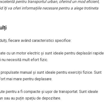
 excelentă pentru transportul urban, oferind un mod eficient,
id îți va oferi informațiile necesare pentru a alege trotineta
lți
ulți, fiecare având caracteristici specifice:
te cu un motor electric și sunt ideale pentru deplasări rapide
i nu necesită mult efort fizic.
propulsate manual și sunt ideale pentru exerciții fizice. Sunt
fort mai mare pentru deplasare.
e pentru a fi compacte și ușor de transportat. Sunt ideale
un sau au puțin spațiu de depozitare.