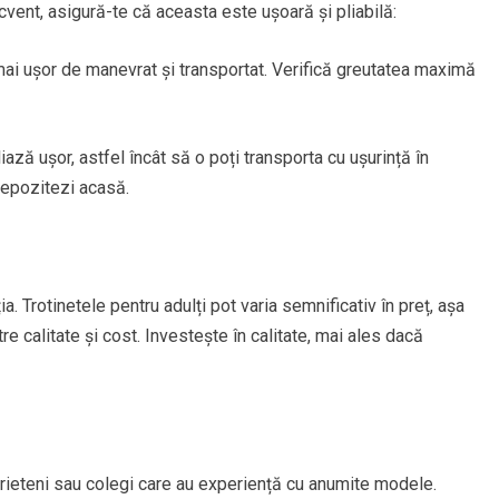
cvent, asigură-te că aceasta este ușoară și pliabilă:
ai ușor de manevrat și transportat. Verifică greutatea maximă
ază ușor, astfel încât să o poți transporta cu ușurință în
depozitezi acasă.
a. Trotinetele pentru adulți pot varia semnificativ în preț, așa
re calitate și cost. Investește în calitate, mai ales dacă
 prieteni sau colegi care au experiență cu anumite modele.