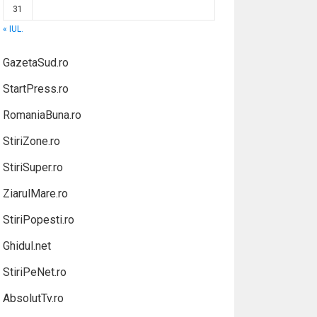
31
« IUL.
GazetaSud.ro
StartPress.ro
RomaniaBuna.ro
StiriZone.ro
StiriSuper.ro
ZiarulMare.ro
StiriPopesti.ro
Ghidul.net
StiriPeNet.ro
AbsolutTv.ro