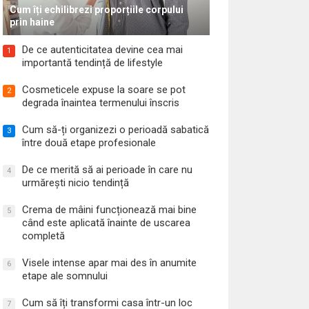
Cum îți echilibrezi proporțiile corpului
prin haine
De ce autenticitatea devine cea mai
1
importantă tendință de lifestyle
Cosmeticele expuse la soare se pot
2
degrada înaintea termenului înscris
Cum să-ți organizezi o perioadă sabatică
3
între două etape profesionale
De ce merită să ai perioade în care nu
4
urmărești nicio tendință
Crema de mâini funcționează mai bine
5
când este aplicată înainte de uscarea
completă
Visele intense apar mai des în anumite
6
etape ale somnului
Cum să îți transformi casa într-un loc
7