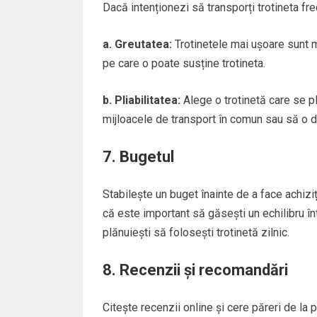
Dacă intenționezi să transporți trotineta fre
a. Greutatea:
Trotinetele mai ușoare sunt m
pe care o poate susține trotineta.
b. Pliabilitatea:
Alege o trotinetă care se pli
mijloacele de transport în comun sau să o 
7. Bugetul
Stabilește un buget înainte de a face achiziți
că este important să găsești un echilibru înt
plănuiești să folosești trotinetă zilnic.
8. Recenzii și recomandări
Citește recenzii online și cere păreri de la