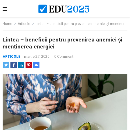
Skip
to
content
Home
Articole
Lintea – beneficii pentru prevenirea anemiei și menținerea energiei
Lintea – beneficii pentru prevenirea anemiei și
menținerea energiei
martie 27, 2025
·
0 Comment
ARTICOLE