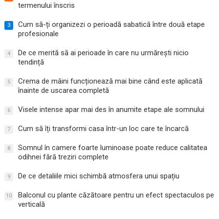
termenului înscris
Cum să-ți organizezi o perioadă sabatică între două etape
3
profesionale
De ce merită să ai perioade în care nu urmărești nicio
4
tendință
Crema de mâini funcționează mai bine când este aplicată
5
înainte de uscarea completă
Visele intense apar mai des în anumite etape ale somnului
6
Cum să îți transformi casa într-un loc care te încarcă
7
Somnul în camere foarte luminoase poate reduce calitatea
8
odihnei fără treziri complete
De ce detaliile mici schimbă atmosfera unui spațiu
9
Balconul cu plante căzătoare pentru un efect spectaculos pe
10
verticală