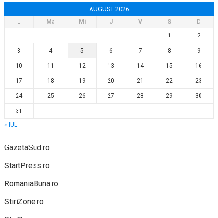
AUGUST 2026
L
Ma
Mi
J
V
S
D
1
2
3
4
5
6
7
8
9
10
11
12
13
14
15
16
17
18
19
20
21
22
23
24
25
26
27
28
29
30
31
« IUL.
GazetaSud.ro
StartPress.ro
RomaniaBuna.ro
StiriZone.ro