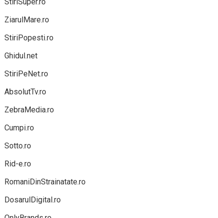
StiriSuper.ro
ZiarulMare.ro
StiriPopesti.ro
Ghidul.net
StiriPeNet.ro
AbsolutTv.ro
ZebraMedia.ro
Cumpi.ro
Sotto.ro
Rid-e.ro
RomaniDinStrainatate.ro
DosarulDigital.ro
OnlyBrands.ro