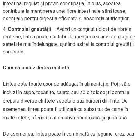
intestinal regulat și previn constipația. În plus, acestea
contribuie la menținerea unei flore intestinale sănătoase,
esențială pentru digestia eficientă și absorbția nutrienților.
Controlul greutății
– Având un conținut ridicat de fibre și
proteine, lintea poate contribui la menținerea unei senzații de
sațietate mai îndelungate, ajutând astfel la controlul greutății
corporale.
Cum să incluzi lintea în dietă
Lintea este foarte ușor de adăugat în alimentație. Poți să o
incluzi în supe, tocănițe, salate sau să o folosești pentru a
prepara diverse chiftele vegetale sau burgeri din linte. De
asemenea, lintea poate fi utilizată ca substitut de carne în
multe rețete, oferind o alternativă sănătoasă și gustoasă.
De asemenea, lintea poate fi combinată cu legume, orez sau