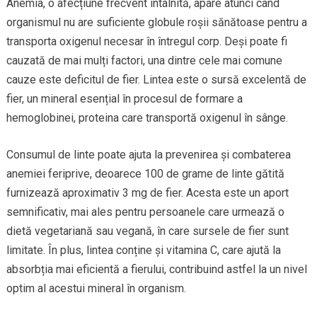
Anemia, o afecțiune frecvent întâlnită, apare atunci când
organismul nu are suficiente globule roșii sănătoase pentru a
transporta oxigenul necesar în întregul corp. Deși poate fi
cauzată de mai mulți factori, una dintre cele mai comune
cauze este deficitul de fier. Lintea este o sursă excelentă de
fier, un mineral esențial în procesul de formare a
hemoglobinei, proteina care transportă oxigenul în sânge.
Consumul de linte poate ajuta la prevenirea și combaterea
anemiei feriprive, deoarece 100 de grame de linte gătită
furnizează aproximativ 3 mg de fier. Acesta este un aport
semnificativ, mai ales pentru persoanele care urmează o
dietă vegetariană sau vegană, în care sursele de fier sunt
limitate. În plus, lintea conține și vitamina C, care ajută la
absorbția mai eficientă a fierului, contribuind astfel la un nivel
optim al acestui mineral în organism.