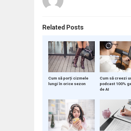
Related Posts
Cum să porți cizmele
Cum să creezi u
lungi în orice sezon
podcast 100% g
de AI