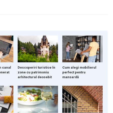
Descoperiri turistice în
n canal
Cum alegi mobilierul
zone cu patrimoniu
enerat
perfect pentru
arhitectural deosebit
mansardă