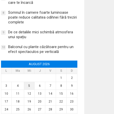
care te încarcă
Somnul în camere foarte luminoase
8
poate reduce calitatea odihnei fără treziri
complete
De ce detaliile mici schimbă atmosfera
9
unui spațiu
Balconul cu plante căzătoare pentru un
10
efect spectaculos pe verticală
AUGUST 2026
L
Ma
Mi
J
V
S
D
1
2
3
4
5
6
7
8
9
10
11
12
13
14
15
16
17
18
19
20
21
22
23
24
25
26
27
28
29
30