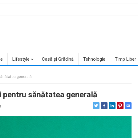
T
le
Lifestyle
Casă și Grădină
Tehnologie
Timp Liber
 sănătatea generală
ii pentru sănătatea generală
t