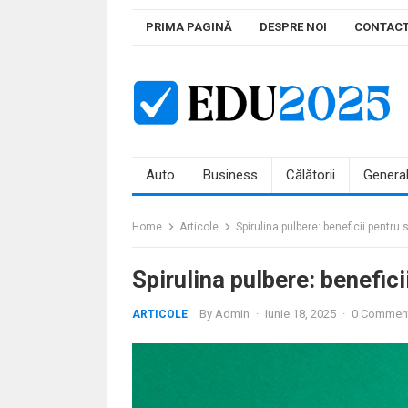
Skip
PRIMA PAGINĂ
DESPRE NOI
CONTAC
to
content
Auto
Business
Călătorii
Genera
Home
Articole
Spirulina pulbere: beneficii pentru
Spirulina pulbere: benefic
By
Admin
·
iunie 18, 2025
·
0 Commen
ARTICOLE