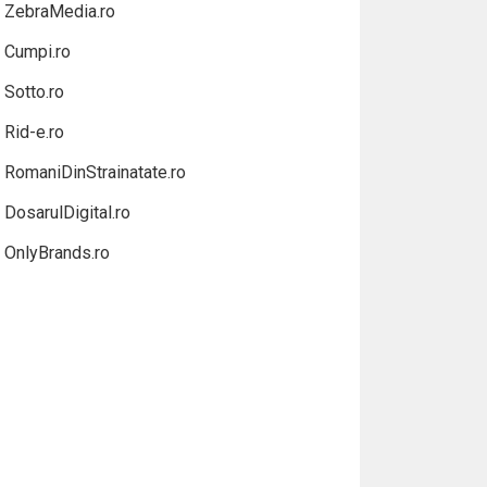
ZebraMedia.ro
Cumpi.ro
Sotto.ro
Rid-e.ro
RomaniDinStrainatate.ro
DosarulDigital.ro
OnlyBrands.ro