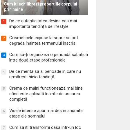
Cum îți echilibrezi proporțiile corpului
prin haine
De ce autenticitatea devine cea mai
1
importantă tendință de lifestyle
Cosmeticele expuse la soare se pot
2
degrada înaintea termenului înscris
Cum să-ți organizezi o perioadă sabatică
3
între două etape profesionale
De ce merită să ai perioade în care nu
4
urmărești nicio tendință
Crema de mâini funcționează mai bine
5
când este aplicată înainte de uscarea
completă
Visele intense apar mai des în anumite
6
etape ale somnului
Cum să îți transformi casa într-un loc
7