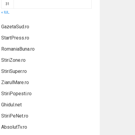
31
« IUL.
GazetaSud.ro
StartPress.ro
RomaniaBuna.ro
StiriZone.ro
StiriSuper.ro
ZiarulMare.ro
StiriPopesti.ro
Ghidul.net
StiriPeNet.ro
AbsolutTv.ro