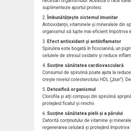
necesari organismului. Aceasta o face ideal
suplimenteze aportul proteic.
Îmbunătățește sistemul imunitar
Antioxidanții, vitaminele și mineralele din s
organismul să lupte mai eficient împotriva inf
Efect antioxidant și antiinflamator
Spirulina este bogată în ficocianină, un pig
celulele de stresul oxidativ și reduce inflama
Susține sănătatea cardiovasculară
Consumul de spirulină poate ajuta la reducere
crește nivelul colesterolului HDL („bun”). De
Detoxifică organismul
Clorofila și alți compuși din spirulină spriji
protejând ficatul și rinichii.
Susține sănătatea pielii și a părului
Datorită conținutului de vitamine și minerale,
regenerarea celulară și protejând împotriva 