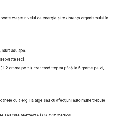
a poate crește nivelul de energie și rezistența organismului în
 iaurt sau apă.
reparate reci.
1-2 grame pe zi), crescând treptat până la 5 grame pe zi,
soanele cu alergii la alge sau cu afecțiuni autoimune trebuie
e sau care alăptează fără aviz medical.