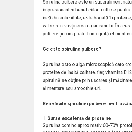
Spirulina pulbere este un superaliment natural
impresionant și beneficiilor multiple pentru
încă din antichitate, este bogată în proteine,
valoros în susținerea organismului. În acest 
pulbere și cum poate fi integrată eficient în
Ce este spirulina pulbere?
Spirulina este o algă microscopică care creș
proteine de înaltă calitate, fier, vitamina B1
spirulină se obține prin uscarea și măcinarea
alimentare sau smoothie-uri.
Beneficiile spirulinei pulbere pentru să
Surse excelentă de proteine
Spirulina conține aproximativ 60-70% protei