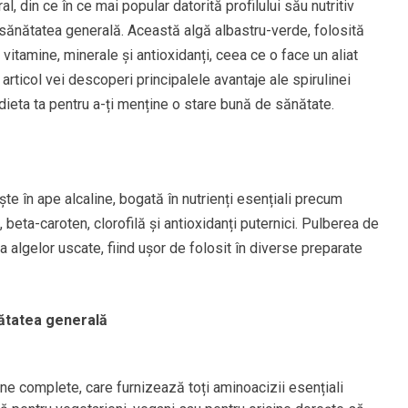
, din ce în ce mai popular datorită profilului său nutritiv
 sănătatea generală. Această algă albastru-verde, folosită
 vitamine, minerale și antioxidanți, ceea ce o face un aliat
articol vei descoperi principalele avantaje ale spirulinei
 dieta ta pentru a-ți menține o stare bună de sănătate.
te în ape alcaline, bogată în nutrienți esențiali precum
2, beta-caroten, clorofilă și antioxidanți puternici. Pulberea de
 algelor uscate, fiind ușor de folosit în diverse preparate
nătatea generală
ne complete, care furnizează toți aminoacizii esențiali