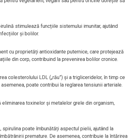
ă pentru vegetarieni, vegani sau pentru oricine dorește să
pirulină stimulează funcțiile sistemului imunitar, ajutând
ecțiilor și bolilor.
ment cu proprietăți antioxidante puternice, care protejează
țiile din corp, contribuind la prevenirea bolilor cronice.
a colesterolului LDL („rău”) și a trigliceridelor, în timp ce
 asemenea, poate contribui la reglarea tensiunii arteriale.
nă eliminarea toxinelor și metalelor grele din organism,
 spirulina poate îmbunătăți aspectul pielii, ajutând la
îmbătrânirii premature. De asemenea, contribuie la întărirea