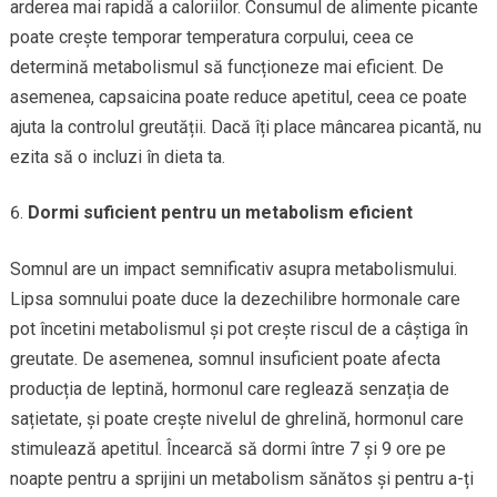
arderea mai rapidă a caloriilor. Consumul de alimente picante
poate crește temporar temperatura corpului, ceea ce
determină metabolismul să funcționeze mai eficient. De
asemenea, capsaicina poate reduce apetitul, ceea ce poate
ajuta la controlul greutății. Dacă îți place mâncarea picantă, nu
ezita să o incluzi în dieta ta.
Dormi suficient pentru un metabolism eficient
Somnul are un impact semnificativ asupra metabolismului.
Lipsa somnului poate duce la dezechilibre hormonale care
pot încetini metabolismul și pot crește riscul de a câștiga în
greutate. De asemenea, somnul insuficient poate afecta
producția de leptină, hormonul care reglează senzația de
sațietate, și poate crește nivelul de ghrelină, hormonul care
stimulează apetitul. Încearcă să dormi între 7 și 9 ore pe
noapte pentru a sprijini un metabolism sănătos și pentru a-ți