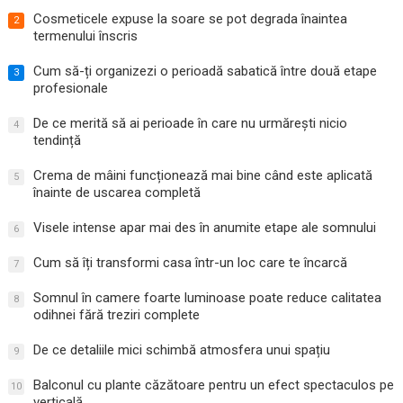
Cosmeticele expuse la soare se pot degrada înaintea
2
termenului înscris
Cum să-ți organizezi o perioadă sabatică între două etape
3
profesionale
De ce merită să ai perioade în care nu urmărești nicio
4
tendință
Crema de mâini funcționează mai bine când este aplicată
5
înainte de uscarea completă
Visele intense apar mai des în anumite etape ale somnului
6
Cum să îți transformi casa într-un loc care te încarcă
7
Somnul în camere foarte luminoase poate reduce calitatea
8
odihnei fără treziri complete
De ce detaliile mici schimbă atmosfera unui spațiu
9
Balconul cu plante căzătoare pentru un efect spectaculos pe
10
verticală