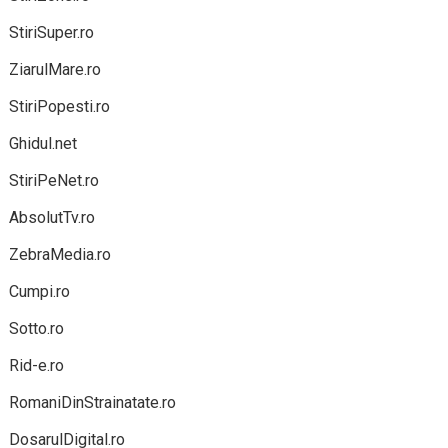
StiriSuper.ro
ZiarulMare.ro
StiriPopesti.ro
Ghidul.net
StiriPeNet.ro
AbsolutTv.ro
ZebraMedia.ro
Cumpi.ro
Sotto.ro
Rid-e.ro
RomaniDinStrainatate.ro
DosarulDigital.ro