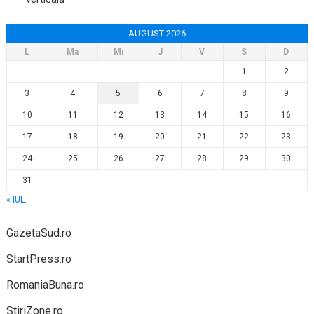
AUGUST 2026
L
Ma
Mi
J
V
S
D
1
2
3
4
5
6
7
8
9
10
11
12
13
14
15
16
17
18
19
20
21
22
23
24
25
26
27
28
29
30
31
« IUL.
GazetaSud.ro
StartPress.ro
RomaniaBuna.ro
StiriZone.ro