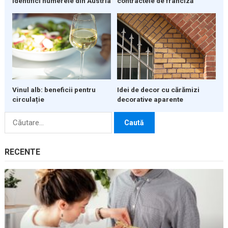
identifici numerele din Austria
contractele de franciză
Vinul alb: beneficii pentru
Idei de decor cu cărămizi
circulație
decorative aparente
Caută
după:
RECENTE