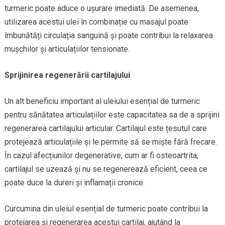
turmeric poate aduce o ușurare imediată. De asemenea,
utilizarea acestui ulei în combinație cu masajul poate
îmbunătăți circulația sanguină și poate contribui la relaxarea
mușchilor și articulațiilor tensionate.
Sprijinirea regenerării cartilajului
Un alt beneficiu important al uleiului esențial de turmeric
pentru sănătatea articulațiilor este capacitatea sa de a sprijini
regenerarea cartilajului articular. Cartilajul este țesutul care
protejează articulațiile și le permite să se miște fără frecare.
În cazul afecțiunilor degenerative, cum ar fi osteoartrita,
cartilajul se uzează și nu se regenerează eficient, ceea ce
poate duce la dureri și inflamații cronice.
Curcumina din uleiul esențial de turmeric poate contribui la
protejarea și regenerarea acestui cartilaj, ajutând la