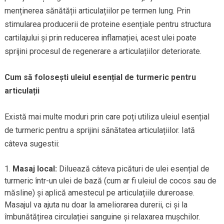
menținerea sănătății articulațiilor pe termen lung. Prin
stimularea producerii de proteine esențiale pentru structura
cartilajului și prin reducerea inflamației, acest ulei poate
sprijini procesul de regenerare a articulațiilor deteriorate.
Cum să folosești uleiul esențial de turmeric pentru
articulații
Există mai multe moduri prin care poți utiliza uleiul esențial
de turmeric pentru a sprijini sănătatea articulațiilor. Iată
câteva sugestii:
Masaj local:
Diluează câteva picături de ulei esențial de
turmeric într-un ulei de bază (cum ar fi uleiul de cocos sau de
măsline) și aplică amestecul pe articulațiile dureroase.
Masajul va ajuta nu doar la ameliorarea durerii, ci și la
îmbunătățirea circulației sanguine și relaxarea mușchilor.