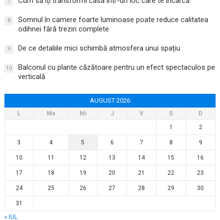
Cum să îți transformi casa într-un loc care te încarcă
7
Somnul în camere foarte luminoase poate reduce calitatea
8
odihnei fără treziri complete
De ce detaliile mici schimbă atmosfera unui spațiu
9
Balconul cu plante căzătoare pentru un efect spectaculos pe
10
verticală
AUGUST 2026
L
Ma
Mi
J
V
S
D
1
2
3
4
5
6
7
8
9
10
11
12
13
14
15
16
17
18
19
20
21
22
23
24
25
26
27
28
29
30
31
« IUL.