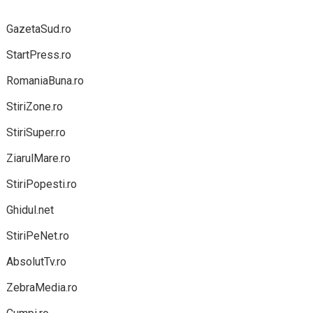
GazetaSud.ro
StartPress.ro
RomaniaBuna.ro
StiriZone.ro
StiriSuper.ro
ZiarulMare.ro
StiriPopesti.ro
Ghidul.net
StiriPeNet.ro
AbsolutTv.ro
ZebraMedia.ro