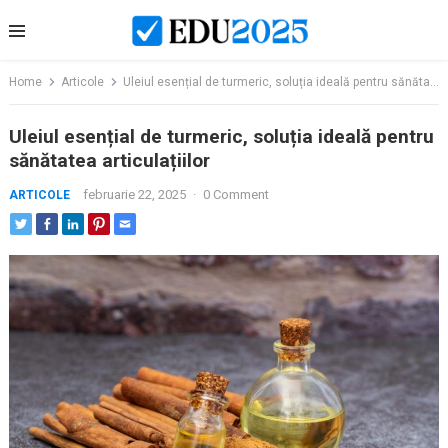
Skip
to
content
Home
Articole
Uleiul esențial de turmeric, soluția ideală pentru sănătatea articulațiilor
Uleiul esențial de turmeric, soluția ideală pentru
sănătatea articulațiilor
februarie 22, 2025
·
0 Comment
ARTICOLE