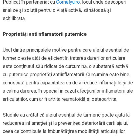
Publicat în parteneriat cu
Cornelyu.ro
, locul unde descoperi
analize și soluții pentru o viață activă, sănătoasă și
echilibrată.
Proprietăți antiinflamatorii puternice
Unul dintre principalele motive pentru care uleiul esențial de
turmeric este atât de eficient în tratarea durerilor articulare
este conținutul său ridicat de curcumină, o substanță activă
cu puternice proprietăți antiinflamatorii. Curcumina este bine
cunoscută pentru capacitatea sa de a reduce inflamațiile și de
a calma durerea, în special în cazul afecțiunilor inflamatorii ale
articulațiilor, cum ar fi artrita reumatoidă și osteoartrita.
Studiile au arătat că uleiul esențial de turmeric poate ajuta la
reducerea inflamației și la prevenirea deteriorării cartilajului,
ceea ce contribuie la îmbunătățirea mobilității articulațiilor.