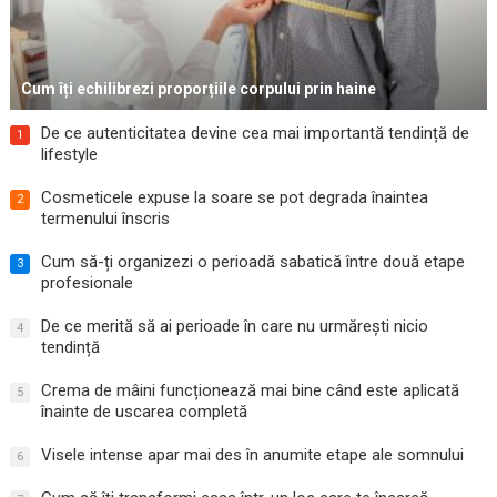
Cum îți echilibrezi proporțiile corpului prin haine
De ce autenticitatea devine cea mai importantă tendință de
1
lifestyle
Cosmeticele expuse la soare se pot degrada înaintea
2
termenului înscris
Cum să-ți organizezi o perioadă sabatică între două etape
3
profesionale
De ce merită să ai perioade în care nu urmărești nicio
4
tendință
Crema de mâini funcționează mai bine când este aplicată
5
înainte de uscarea completă
Visele intense apar mai des în anumite etape ale somnului
6