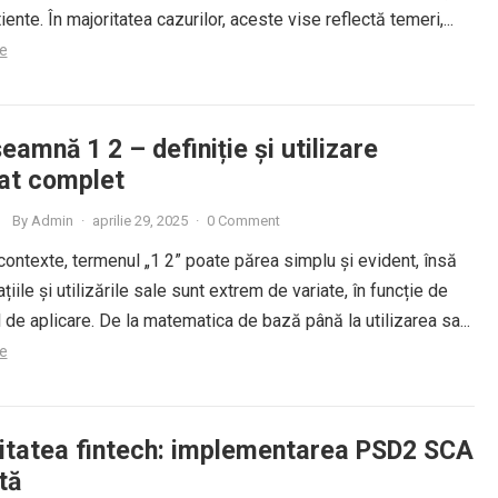
ente. În majoritatea cazurilor, aceste vise reflectă temeri,...
e
eamnă 1 2 – definiție și utilizare
iat complet
By
Admin
·
aprilie 29, 2025
·
0 Comment
contexte, termenul „1 2” poate părea simplu și evident, însă
țiile și utilizările sale sunt extrem de variate, în funcție de
de aplicare. De la matematica de bază până la utilizarea sa...
e
itatea fintech: implementarea PSD2 SCA
tă