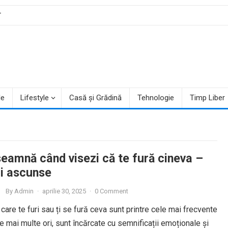
T
le
Lifestyle
Casă și Grădină
Tehnologie
Timp Liber
seamnă când visezi că te fură cineva –
i ascunse
By
Admin
·
aprilie 30, 2025
·
0 Comment
 care te furi sau ți se fură ceva sunt printre cele mai frecvente
le mai multe ori, sunt încărcate cu semnificații emoționale și