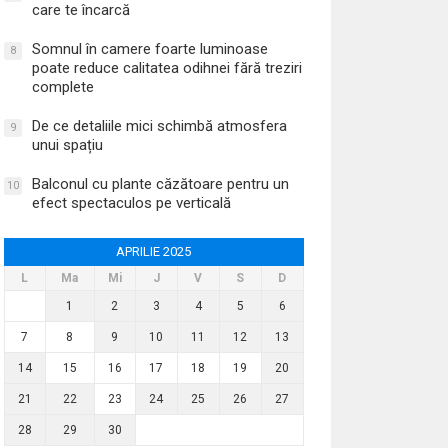
care te încarcă
Somnul în camere foarte luminoase
8
poate reduce calitatea odihnei fără treziri
complete
De ce detaliile mici schimbă atmosfera
9
unui spațiu
Balconul cu plante căzătoare pentru un
10
efect spectaculos pe verticală
APRILIE 2025
L
Ma
Mi
J
V
S
D
1
2
3
4
5
6
7
8
9
10
11
12
13
14
15
16
17
18
19
20
21
22
23
24
25
26
27
28
29
30