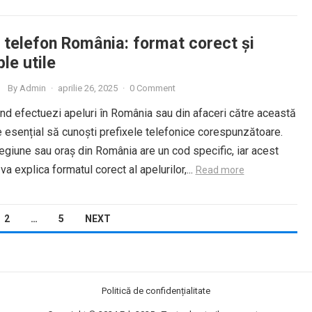
x telefon România: format corect și
le utile
By
Admin
·
aprilie 26, 2025
·
0 Comment
nd efectuezi apeluri în România sau din afaceri către această
e esențial să cunoști prefixele telefonice corespunzătoare.
egiune sau oraș din România are un cod specific, iar acest
i va explica formatul corect al apelurilor,...
Read more
2
…
5
NEXT
Politică de confidențialitate