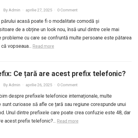
By
Admin
·
aprilie 27, 2025
·
0 Comment
 părului acasă poate fi o modalitate comodă și
toare de a obține un look nou, însă unul dintre cele mai
e probleme cu care se confruntă multe persoane este pătarea
ie că vopseaua...
Read more
fix: Ce țară are acest prefix telefonic?
By
Admin
·
aprilie 26, 2025
·
0 Comment
im despre prefixele telefonice internaționale, multe
 sunt curioase să afle ce țară sau regiune corespunde unui
d. Unul dintre prefixele care poate crea confuzie este 48, dar
re acest prefix telefonic?...
Read more