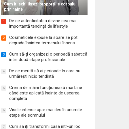
Cum îți echilibrezi proporțiile corpului
prin haine
De ce autenticitatea devine cea mai
1
importantă tendință de lifestyle
Cosmeticele expuse la soare se pot
2
degrada înaintea termenului înscris
Cum să-ți organizezi o perioadă sabatică
3
între două etape profesionale
De ce merită să ai perioade în care nu
4
urmărești nicio tendință
Crema de mâini funcționează mai bine
5
când este aplicată înainte de uscarea
completă
Visele intense apar mai des în anumite
6
etape ale somnului
Cum să îți transformi casa într-un loc
7