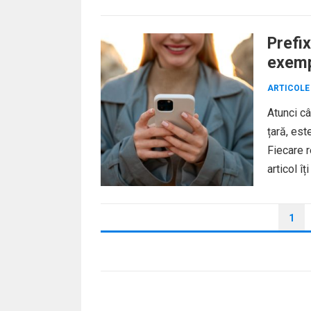
Prefi
exemp
ARTICOLE
Atunci câ
țară, est
Fiecare r
articol îț
PAGINAȚIE
1
ARTICOLE