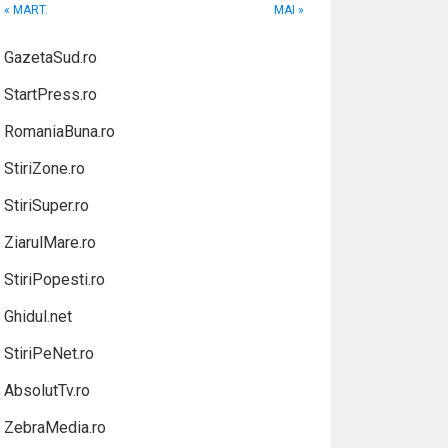
« MART.
MAI »
GazetaSud.ro
StartPress.ro
RomaniaBuna.ro
StiriZone.ro
StiriSuper.ro
ZiarulMare.ro
StiriPopesti.ro
Ghidul.net
StiriPeNet.ro
AbsolutTv.ro
ZebraMedia.ro