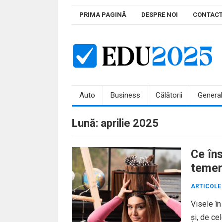
Skip
PRIMA PAGINĂ
DESPRE NOI
CONTAC
to
content
Auto
Business
Călătorii
Genera
Lună:
aprilie 2025
Ce în
temer
ARTICOLE
Visele în
și, de ce