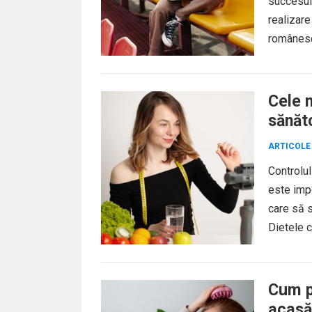
succesul 
realizare
românesc 
Cele m
sănăt
ARTICOLE
Controlul
este impo
care să s
Dietele c
Cum pr
acasă