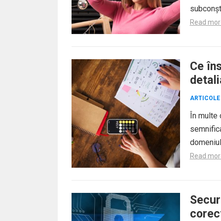
subconști
Read mor
Ce îns
detal
ARTICOLE
În multe 
semnifica
domeniul 
Read mor
Secur
corec