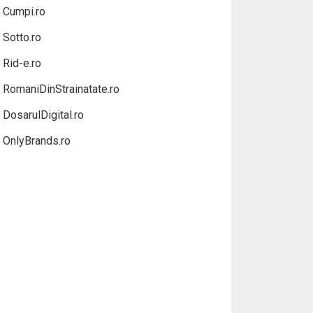
Cumpi.ro
Sotto.ro
Rid-e.ro
RomaniDinStrainatate.ro
DosarulDigital.ro
OnlyBrands.ro