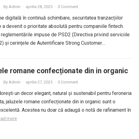
By
Admin
·
aprilie 28, 2025
·
0 Comment
me digitală în continuă schimbare, securitatea tranzacțiilor
e a devenit o prioritate absolută pentru companiile fintech.
 reglementările impuse de PSD2 (Directiva privind serviciile
2) și cerințele de Autentificare Strong Customer
ation (SCA), companiile din domeniul...
Read more
ele romane confecționate din in organic
By
Admin
·
aprilie 27, 2025
·
0 Comment
dorești un decor elegant, natural și sustenabil pentru feroneria
ta, jaluzele romane confecționate din in organic sunt o
excelentă. Acestea nu doar că adaugă o notă de rafinament în
ead more