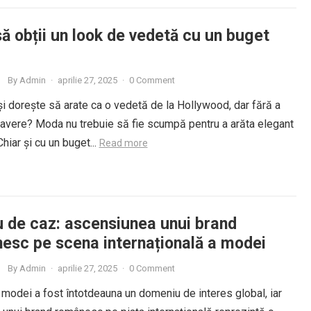
ă obții un look de vedetă cu un buget
By
Admin
·
aprilie 27, 2025
·
0 Comment
și dorește să arate ca o vedetă de la Hollywood, dar fără a
 avere? Moda nu trebuie să fie scumpă pentru a arăta elegant
 Chiar și cu un buget...
Read more
u de caz: ascensiunea unui brand
esc pe scena internațională a modei
By
Admin
·
aprilie 27, 2025
·
0 Comment
 modei a fost întotdeauna un domeniu de interes global, iar