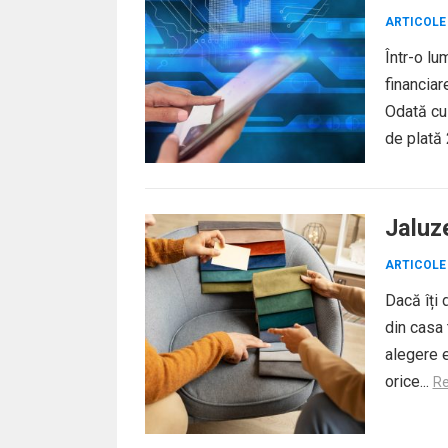
ARTICOLE
Într-o lu
financiar
Odată cu
de plată 
Authentic
Jaluz
ARTICOLE
Dacă îți 
din casa 
alegere 
orice...
R