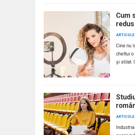
Cum s
redus
ARTICOLE
Cine nu î
cheltui o
și stilat.
Studi
român
ARTICOLE
Industria