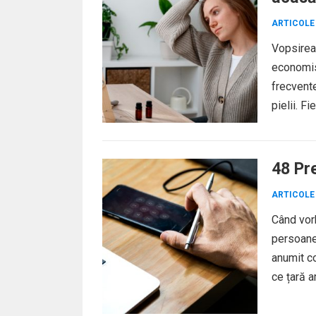
ARTICOLE
Vopsirea
economisi
frecvent
pielii. F
48 Pre
ARTICOLE
Când vorb
persoane
anumit co
ce țară a