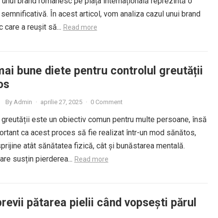
unui brand românesc pe piața internațională reprezintă o
 semnificativă. În acest articol, vom analiza cazul unui brand
care a reușit să...
Read more
ai bune diete pentru controlul greutății
os
By
Admin
·
aprilie 27, 2025
·
0 Comment
 greutății este un obiectiv comun pentru multe persoane, însă
rtant ca acest proces să fie realizat într-un mod sănătos,
prijine atât sănătatea fizică, cât și bunăstarea mentală.
are susțin pierderea...
Read more
evii pătarea pielii când vopsești părul