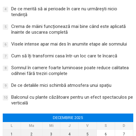
De ce merită să ai perioade în care nu urmărești nicio
4
tendință
Crema de mâini funcționează mai bine când este aplicată
5
înainte de uscarea completă
Visele intense apar mai des în anumite etape ale somnului
6
Cum să îți transformi casa într-un loc care te încarcă
7
Somnul în camere foarte luminoase poate reduce calitatea
8
odihnei fără treziri complete
De ce detaliile mici schimbă atmosfera unui spațiu
9
Balconul cu plante căzătoare pentru un efect spectaculos pe
10
verticală
DECEMBRIE 2025
L
Ma
Mi
J
V
S
D
1
2
3
4
5
6
7