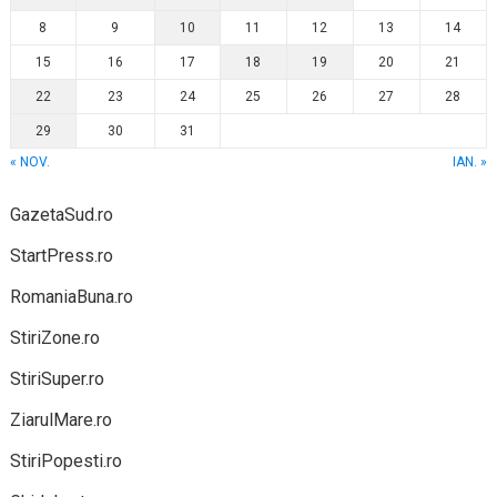
8
9
10
11
12
13
14
15
16
17
18
19
20
21
22
23
24
25
26
27
28
29
30
31
« NOV.
IAN. »
GazetaSud.ro
StartPress.ro
RomaniaBuna.ro
StiriZone.ro
StiriSuper.ro
ZiarulMare.ro
StiriPopesti.ro