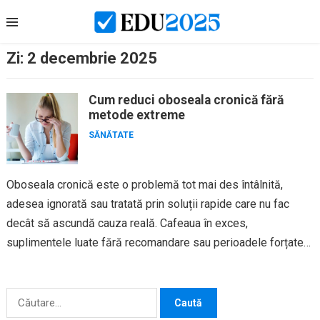
Skip
to
content
Zi:
2 decembrie 2025
Cum reduci oboseala cronică fără
metode extreme
SĂNĂTATE
Oboseala cronică este o problemă tot mai des întâlnită,
adesea ignorată sau tratată prin soluții rapide care nu fac
decât să ascundă cauza reală. Cafeaua în exces,
suplimentele luate fără recomandare sau perioadele forțate
de...
Caută
după: