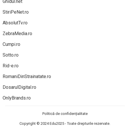
Ghidul.net
StiriPeNet.ro
AbsolutTv.ro
ZebraMedia.ro
Cumpi.ro
Sotto.ro
Rid-e.ro
RomaniDinStrainatate.ro
DosarulDigital.ro
OnlyBrands.ro
Politică de confidențialitate
Copyright © 2024
Edu2025
- Toate drepturile rezervate.