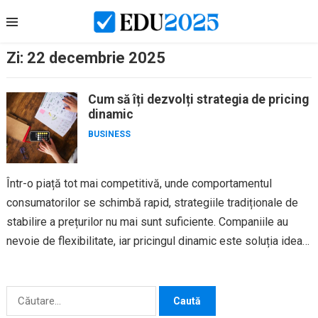
Skip
to
content
Zi:
22 decembrie 2025
Cum să îți dezvolți strategia de pricing
dinamic
BUSINESS
Într-o piață tot mai competitivă, unde comportamentul
consumatorilor se schimbă rapid, strategiile tradiționale de
stabilire a prețurilor nu mai sunt suficiente. Companiile au
nevoie de flexibilitate, iar pricingul dinamic este soluția ideală
pentru a răspunde cererii, a...
Caută
după: