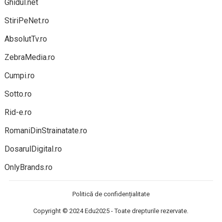
Ghidul.net
StiriPeNet.ro
AbsolutTv.ro
ZebraMedia.ro
Cumpi.ro
Sotto.ro
Rid-e.ro
RomaniDinStrainatate.ro
DosarulDigital.ro
OnlyBrands.ro
Politică de confidențialitate
Copyright © 2024
Edu2025
- Toate drepturile rezervate.