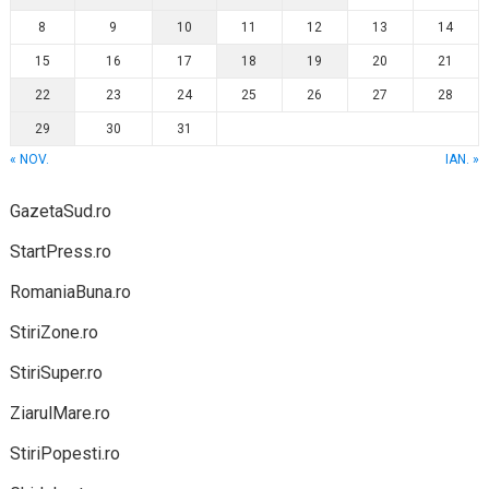
8
9
10
11
12
13
14
15
16
17
18
19
20
21
22
23
24
25
26
27
28
29
30
31
« NOV.
IAN. »
GazetaSud.ro
StartPress.ro
RomaniaBuna.ro
StiriZone.ro
StiriSuper.ro
ZiarulMare.ro
StiriPopesti.ro