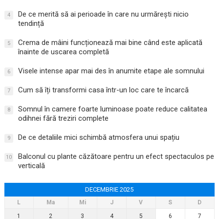
De ce merită să ai perioade în care nu urmărești nicio
4
tendință
Crema de mâini funcționează mai bine când este aplicată
5
înainte de uscarea completă
Visele intense apar mai des în anumite etape ale somnului
6
Cum să îți transformi casa într-un loc care te încarcă
7
Somnul în camere foarte luminoase poate reduce calitatea
8
odihnei fără treziri complete
De ce detaliile mici schimbă atmosfera unui spațiu
9
Balconul cu plante căzătoare pentru un efect spectaculos pe
10
verticală
DECEMBRIE 2025
L
Ma
Mi
J
V
S
D
1
2
3
4
5
6
7