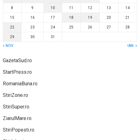
8
9
10
11
12
13
14
15
16
17
18
19
20
21
22
23
24
25
26
27
28
29
30
31
« NOV.
IAN. »
GazetaSud.ro
StartPress.ro
RomaniaBuna.ro
StiriZone.ro
StiriSuper.ro
ZiarulMare.ro
StiriPopesti.ro