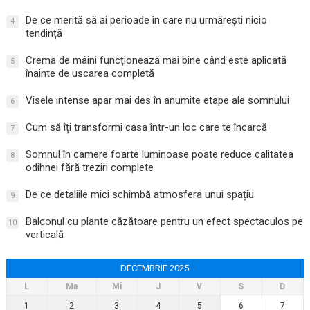
De ce merită să ai perioade în care nu urmărești nicio
4
tendință
Crema de mâini funcționează mai bine când este aplicată
5
înainte de uscarea completă
Visele intense apar mai des în anumite etape ale somnului
6
Cum să îți transformi casa într-un loc care te încarcă
7
Somnul în camere foarte luminoase poate reduce calitatea
8
odihnei fără treziri complete
De ce detaliile mici schimbă atmosfera unui spațiu
9
Balconul cu plante căzătoare pentru un efect spectaculos pe
10
verticală
DECEMBRIE 2025
L
Ma
Mi
J
V
S
D
1
2
3
4
5
6
7