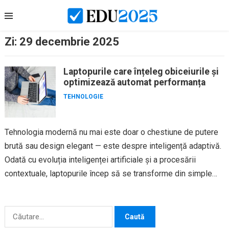
Skip
to
content
Zi:
29 decembrie 2025
Laptopurile care înțeleg obiceiurile și
optimizează automat performanța
TEHNOLOGIE
Tehnologia modernă nu mai este doar o chestiune de putere
brută sau design elegant — este despre inteligență adaptivă.
Odată cu evoluția inteligenței artificiale și a procesării
contextuale, laptopurile încep să se transforme din simple
instrumente...
Caută
după: