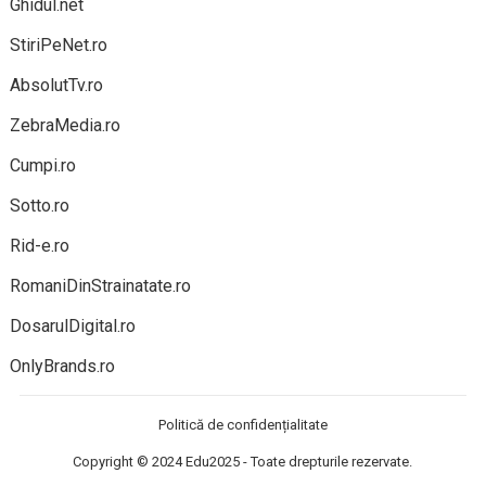
Ghidul.net
StiriPeNet.ro
AbsolutTv.ro
ZebraMedia.ro
Cumpi.ro
Sotto.ro
Rid-e.ro
RomaniDinStrainatate.ro
DosarulDigital.ro
OnlyBrands.ro
Politică de confidențialitate
Copyright © 2024
Edu2025
- Toate drepturile rezervate.