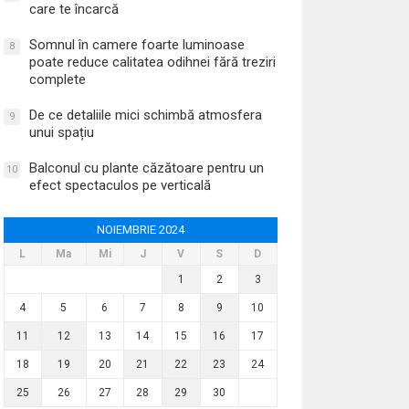
care te încarcă
Somnul în camere foarte luminoase
8
poate reduce calitatea odihnei fără treziri
complete
De ce detaliile mici schimbă atmosfera
9
unui spațiu
Balconul cu plante căzătoare pentru un
10
efect spectaculos pe verticală
NOIEMBRIE 2024
L
Ma
Mi
J
V
S
D
1
2
3
4
5
6
7
8
9
10
11
12
13
14
15
16
17
18
19
20
21
22
23
24
25
26
27
28
29
30