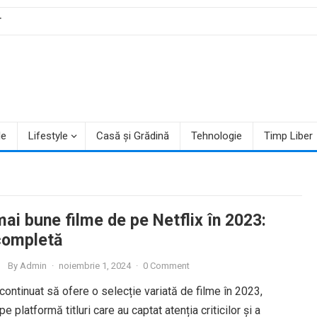
T
le
Lifestyle
Casă și Grădină
Tehnologie
Timp Liber
ai bune filme de pe Netflix în 2023:
 completă
By
Admin
·
noiembrie 1, 2024
·
0 Comment
 continuat să ofere o selecție variată de filme în 2023,
e platformă titluri care au captat atenția criticilor și a