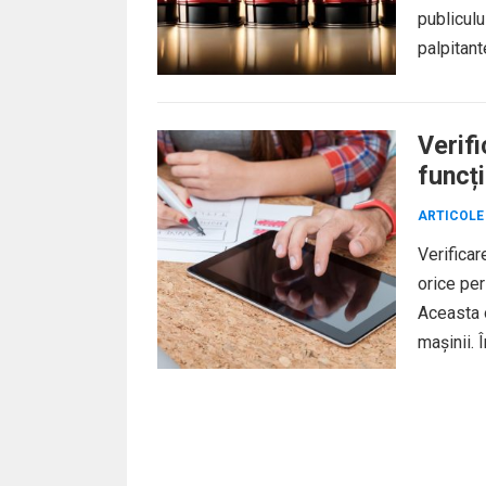
publiculu
palpitant
Verif
funcți
ARTICOLE
Verificar
orice pe
Aceasta o
mașinii. Î