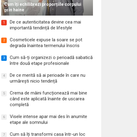
Cum îți echilibrezi proporțiile corpului
prin haine
De ce autenticitatea devine cea mai
1
importantă tendință de lifestyle
Cosmeticele expuse la soare se pot
2
degrada înaintea termenului înscris
Cum să-ți organizezi o perioadă sabatică
3
între două etape profesionale
De ce merită să ai perioade în care nu
4
urmărești nicio tendință
Crema de mâini funcționează mai bine
5
când este aplicată înainte de uscarea
completă
Visele intense apar mai des în anumite
6
etape ale somnului
Cum să îți transformi casa într-un loc
7