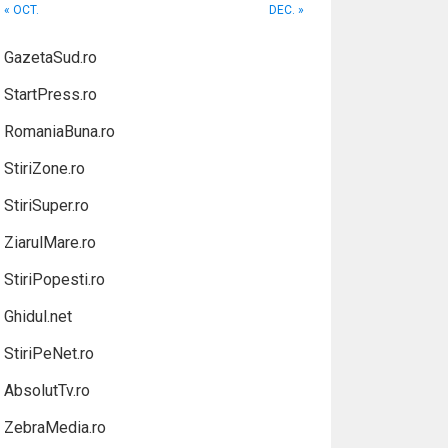
« OCT.
DEC. »
GazetaSud.ro
StartPress.ro
RomaniaBuna.ro
StiriZone.ro
StiriSuper.ro
ZiarulMare.ro
StiriPopesti.ro
Ghidul.net
StiriPeNet.ro
AbsolutTv.ro
ZebraMedia.ro