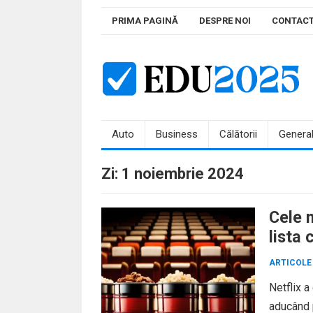
Skip
PRIMA PAGINĂ
DESPRE NOI
CONTAC
to
content
Auto
Business
Călătorii
Genera
Zi:
1 noiembrie 2024
Cele m
lista
ARTICOLE
Netflix a
aducând p