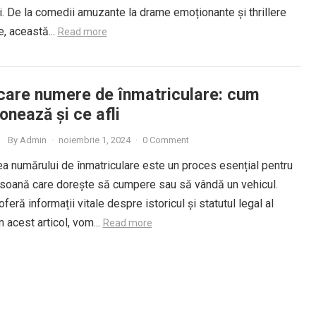
i. De la comedii amuzante la drame emoționante și thrillere
e, această...
Read more
icare numere de înmatriculare: cum
onează și ce afli
By
Admin
·
noiembrie 1, 2024
·
0 Comment
ea numărului de înmatriculare este un proces esențial pentru
rsoană care dorește să cumpere sau să vândă un vehicul.
feră informații vitale despre istoricul și statutul legal al
n acest articol, vom...
Read more