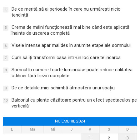
De ce merită să ai perioade în care nu urmărești nicio
4
tendință
Crema de mâini funcționează mai bine când este aplicată
5
înainte de uscarea completă
Visele intense apar mai des în anumite etape ale somnului
6
Cum să îți transformi casa într-un loc care te încarcă
7
Somnul în camere foarte luminoase poate reduce calitatea
8
odihnei fără treziri complete
De ce detaliile mici schimbă atmosfera unui spațiu
9
Balconul cu plante căzătoare pentru un efect spectaculos pe
10
verticală
NOIEMBRIE 2024
L
Ma
Mi
J
V
S
D
1
2
3