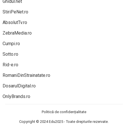
Ghidul.net
StiriPeNet.ro
AbsolutTv.ro
ZebraMedia.ro
Cumpi.ro
Sotto.ro
Rid-e.ro
RomaniDinStrainatate.ro
DosarulDigital.ro
OnlyBrands.ro
Politică de confidențialitate
Copyright © 2024
Edu2025
- Toate drepturile rezervate.