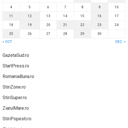
4
5
6
7
8
9
10
11
12
13
14
15
16
17
18
19
20
21
22
23
24
25
26
27
28
29
30
« OCT.
DEC. »
GazetaSud.ro
StartPress.ro
RomaniaBuna.ro
StiriZone.ro
StiriSuper.ro
ZiarulMare.ro
StiriPopesti.ro