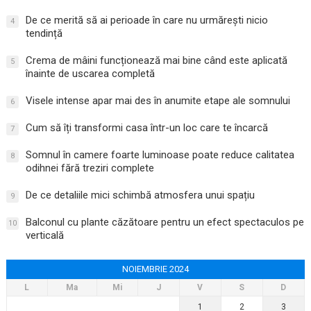
De ce merită să ai perioade în care nu urmărești nicio
4
tendință
Crema de mâini funcționează mai bine când este aplicată
5
înainte de uscarea completă
Visele intense apar mai des în anumite etape ale somnului
6
Cum să îți transformi casa într-un loc care te încarcă
7
Somnul în camere foarte luminoase poate reduce calitatea
8
odihnei fără treziri complete
De ce detaliile mici schimbă atmosfera unui spațiu
9
Balconul cu plante căzătoare pentru un efect spectaculos pe
10
verticală
NOIEMBRIE 2024
L
Ma
Mi
J
V
S
D
1
2
3