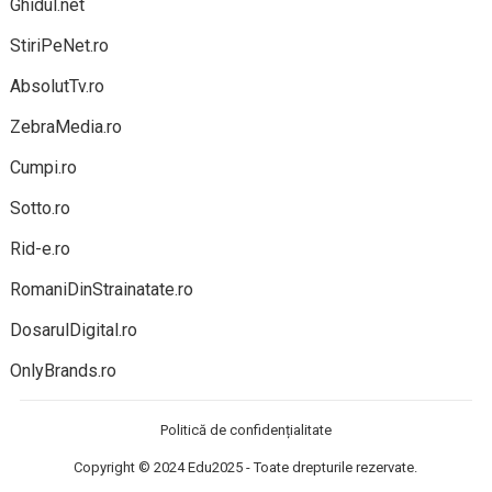
Ghidul.net
StiriPeNet.ro
AbsolutTv.ro
ZebraMedia.ro
Cumpi.ro
Sotto.ro
Rid-e.ro
RomaniDinStrainatate.ro
DosarulDigital.ro
OnlyBrands.ro
Politică de confidențialitate
Copyright © 2024
Edu2025
- Toate drepturile rezervate.