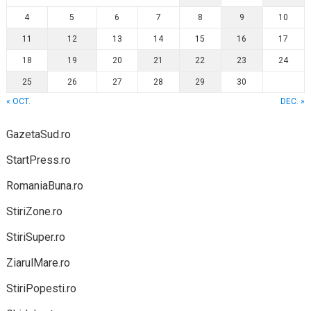
4
5
6
7
8
9
10
11
12
13
14
15
16
17
18
19
20
21
22
23
24
25
26
27
28
29
30
« OCT.
DEC. »
GazetaSud.ro
StartPress.ro
RomaniaBuna.ro
StiriZone.ro
StiriSuper.ro
ZiarulMare.ro
StiriPopesti.ro