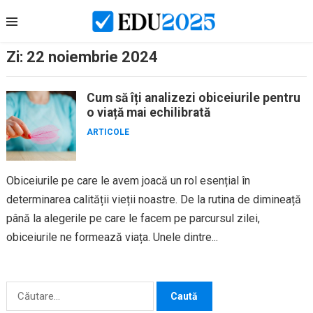
Skip
to
content
Zi:
22 noiembrie 2024
Cum să îți analizezi obiceiurile pentru
o viață mai echilibrată
ARTICOLE
Obiceiurile pe care le avem joacă un rol esențial în
determinarea calității vieții noastre. De la rutina de dimineață
până la alegerile pe care le facem pe parcursul zilei,
obiceiurile ne formează viața. Unele dintre...
Caută
după: