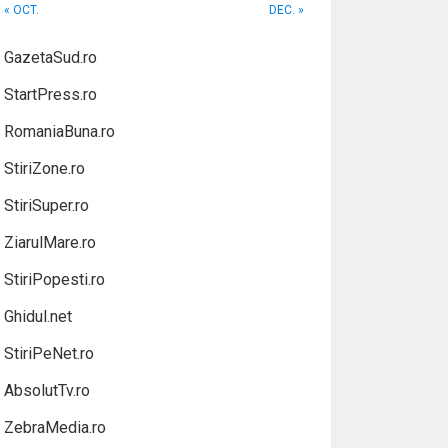
« OCT.
DEC. »
GazetaSud.ro
StartPress.ro
RomaniaBuna.ro
StiriZone.ro
StiriSuper.ro
ZiarulMare.ro
StiriPopesti.ro
Ghidul.net
StiriPeNet.ro
AbsolutTv.ro
ZebraMedia.ro