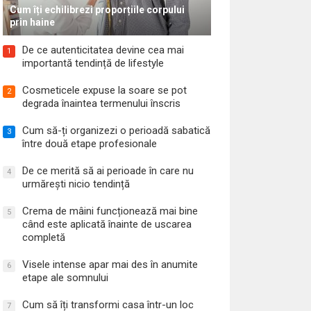
Cum îți echilibrezi proporțiile corpului
prin haine
De ce autenticitatea devine cea mai
1
importantă tendință de lifestyle
Cosmeticele expuse la soare se pot
2
degrada înaintea termenului înscris
Cum să-ți organizezi o perioadă sabatică
3
între două etape profesionale
De ce merită să ai perioade în care nu
4
urmărești nicio tendință
Crema de mâini funcționează mai bine
5
când este aplicată înainte de uscarea
completă
Visele intense apar mai des în anumite
6
etape ale somnului
Cum să îți transformi casa într-un loc
7