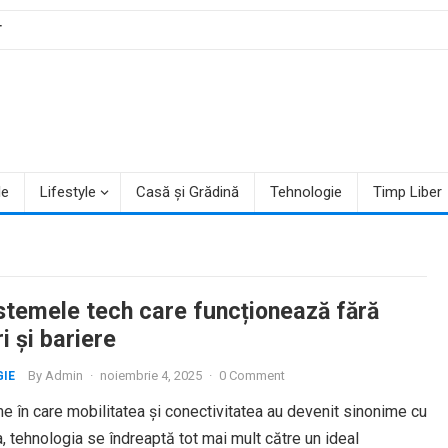
T
le
Lifestyle
Casă și Grădină
Tehnologie
Timp Liber
stemele tech care funcționează fără
i și bariere
By
Admin
·
noiembrie 4, 2025
·
0 Comment
IE
me în care mobilitatea și conectivitatea au devenit sinonime cu
a, tehnologia se îndreaptă tot mai mult către un ideal