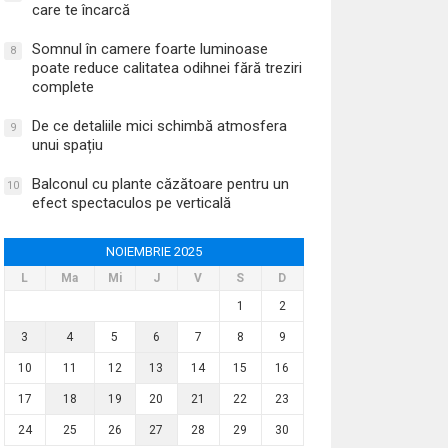
care te încarcă
Somnul în camere foarte luminoase
8
poate reduce calitatea odihnei fără treziri
complete
De ce detaliile mici schimbă atmosfera
9
unui spațiu
Balconul cu plante căzătoare pentru un
10
efect spectaculos pe verticală
NOIEMBRIE 2025
L
Ma
Mi
J
V
S
D
1
2
3
4
5
6
7
8
9
10
11
12
13
14
15
16
17
18
19
20
21
22
23
24
25
26
27
28
29
30