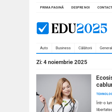
Skip
PRIMA PAGINĂ
DESPRE NOI
CONTAC
to
content
Auto
Business
Călătorii
Genera
Zi:
4 noiembrie 2025
Ecosi
cablur
TEHNOLOG
Într-o lu
libertate