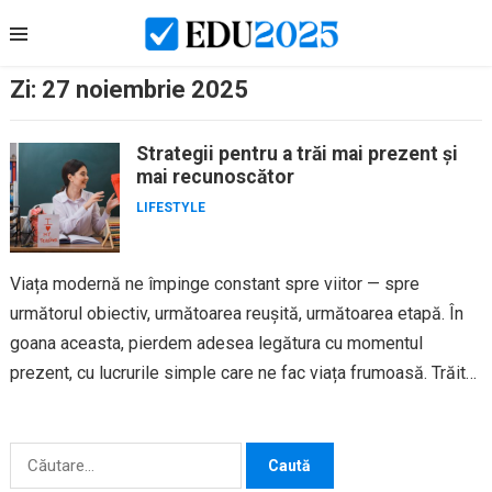
Skip
to
content
Zi:
27 noiembrie 2025
Strategii pentru a trăi mai prezent și
mai recunoscător
LIFESTYLE
Viața modernă ne împinge constant spre viitor — spre
următorul obiectiv, următoarea reușită, următoarea etapă. În
goana aceasta, pierdem adesea legătura cu momentul
prezent, cu lucrurile simple care ne fac viața frumoasă. Trăitul
conștient și...
Caută
după: