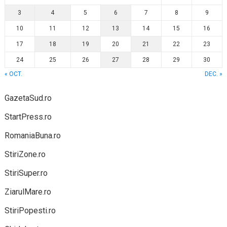
3
4
5
6
7
8
9
10
11
12
13
14
15
16
17
18
19
20
21
22
23
24
25
26
27
28
29
30
« OCT.
DEC. »
GazetaSud.ro
StartPress.ro
RomaniaBuna.ro
StiriZone.ro
StiriSuper.ro
ZiarulMare.ro
StiriPopesti.ro