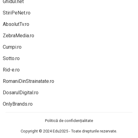
Ghidul.net
StiriPeNet.ro
AbsolutTv.ro
ZebraMedia.ro
Cumpi.ro
Sotto.ro
Rid-e.ro
RomaniDinStrainatate.ro
DosarulDigital.ro
OnlyBrands.ro
Politică de confidențialitate
Copyright © 2024
Edu2025
- Toate drepturile rezervate.