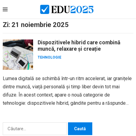
Skip
to
content
Zi:
21 noiembrie 2025
Dispozitivele hibrid care combină
muncă, relaxare și creație
TEHNOLOGIE
Lumea digitală se schimbă într-un ritm accelerat, iar granițele
dintre muncă, viață personală și timp liber devin tot mai
difuze. În acest context, apare o nouă categorie de
tehnologie: dispozitivele hibrid, gândite pentru a răspunde
simultan...
Caută
după: