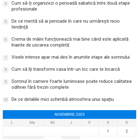
Cum să-ți organizezi o perioadă sabatică între două etape
4
profesionale
De ce merită să ai perioade în care nu urmărești nicio
5
tendință
Crema de mâini funcționează mai bine când este aplicată
6
înainte de uscarea completă
Visele intense apar mai des în anumite etape ale somnului
7
Cum să îți transformi casa într-un loc care te încarcă
8
Somnul în camere foarte luminoase poate reduce calitatea
9
odihnei fără treziri complete
De ce detaliile mici schimbă atmosfera unui spațiu
10
NOIEMBRIE 2025
L
Ma
Mi
J
V
S
D
1
2