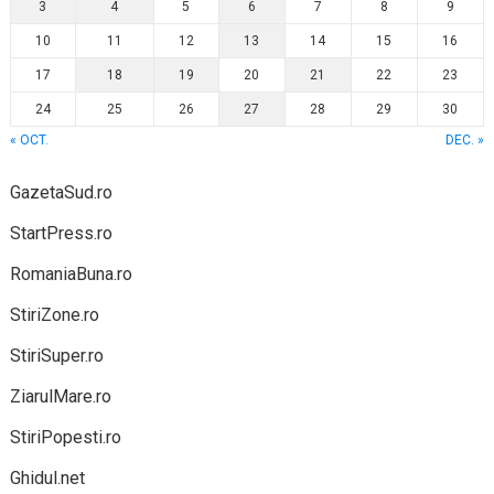
3
4
5
6
7
8
9
10
11
12
13
14
15
16
17
18
19
20
21
22
23
24
25
26
27
28
29
30
« OCT.
DEC. »
GazetaSud.ro
StartPress.ro
RomaniaBuna.ro
StiriZone.ro
StiriSuper.ro
ZiarulMare.ro
StiriPopesti.ro
Ghidul.net