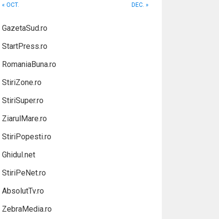
« OCT.
DEC. »
GazetaSud.ro
StartPress.ro
RomaniaBuna.ro
StiriZone.ro
StiriSuper.ro
ZiarulMare.ro
StiriPopesti.ro
Ghidul.net
StiriPeNet.ro
AbsolutTv.ro
ZebraMedia.ro