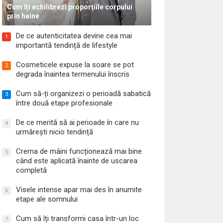
Cum îți echilibrezi proporțiile corpului
prin haine
De ce autenticitatea devine cea mai
1
importantă tendință de lifestyle
Cosmeticele expuse la soare se pot
2
degrada înaintea termenului înscris
Cum să-ți organizezi o perioadă sabatică
3
între două etape profesionale
De ce merită să ai perioade în care nu
4
urmărești nicio tendință
Crema de mâini funcționează mai bine
5
când este aplicată înainte de uscarea
completă
Visele intense apar mai des în anumite
6
etape ale somnului
Cum să îți transformi casa într-un loc
7