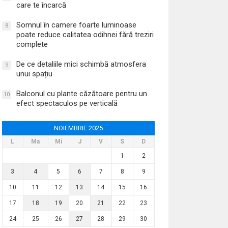
care te încarcă
Somnul în camere foarte luminoase
8
poate reduce calitatea odihnei fără treziri
complete
De ce detaliile mici schimbă atmosfera
9
unui spațiu
Balconul cu plante căzătoare pentru un
10
efect spectaculos pe verticală
NOIEMBRIE 2025
L
Ma
Mi
J
V
S
D
1
2
3
4
5
6
7
8
9
10
11
12
13
14
15
16
17
18
19
20
21
22
23
24
25
26
27
28
29
30