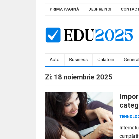
Skip
PRIMA PAGINĂ
DESPRE NOI
CONTAC
to
content
Auto
Business
Călătorii
Genera
Zi:
18 noiembrie 2025
Import
catego
TEHNOLOG
Internetu
cumpărătu