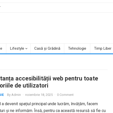
T
le
Lifestyle
Casă și Grădină
Tehnologie
Timp Liber
anța accesibilității web pentru toate
riile de utilizatori
By
Admin
·
noiembrie 18, 2025
·
0 Comment
IE
l a devenit spațiul principal unde lucrăm, învățăm, facem
ri și ne informăm. Însă, pentru ca această resursă să fie cu