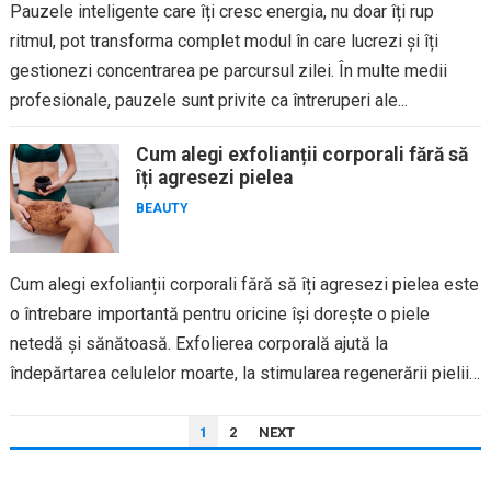
Pauzele inteligente care îți cresc energia, nu doar îți rup
ritmul, pot transforma complet modul în care lucrezi și îți
gestionezi concentrarea pe parcursul zilei. În multe medii
profesionale, pauzele sunt privite ca întreruperi ale...
Cum alegi exfolianții corporali fără să
îți agresezi pielea
BEAUTY
Cum alegi exfolianții corporali fără să îți agresezi pielea este
o întrebare importantă pentru oricine își dorește o piele
netedă și sănătoasă. Exfolierea corporală ajută la
îndepărtarea celulelor moarte, la stimularea regenerării pielii
și la...
PAGINAȚIE
1
2
NEXT
ARTICOLE