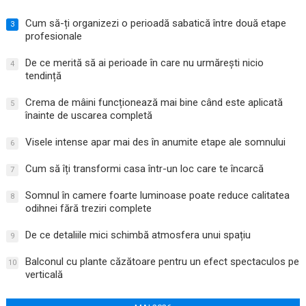
Cum să-ți organizezi o perioadă sabatică între două etape
3
profesionale
De ce merită să ai perioade în care nu urmărești nicio
4
tendință
Crema de mâini funcționează mai bine când este aplicată
5
înainte de uscarea completă
Visele intense apar mai des în anumite etape ale somnului
6
Cum să îți transformi casa într-un loc care te încarcă
7
Somnul în camere foarte luminoase poate reduce calitatea
8
odihnei fără treziri complete
De ce detaliile mici schimbă atmosfera unui spațiu
9
Balconul cu plante căzătoare pentru un efect spectaculos pe
10
verticală