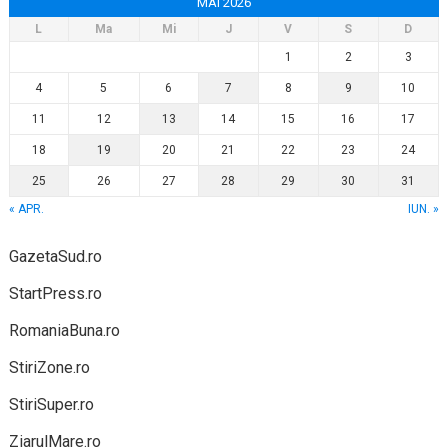
MAI 2026
L
Ma
Mi
J
V
S
D
1
2
3
4
5
6
7
8
9
10
11
12
13
14
15
16
17
18
19
20
21
22
23
24
25
26
27
28
29
30
31
« APR.
IUN. »
GazetaSud.ro
StartPress.ro
RomaniaBuna.ro
StiriZone.ro
StiriSuper.ro
ZiarulMare.ro