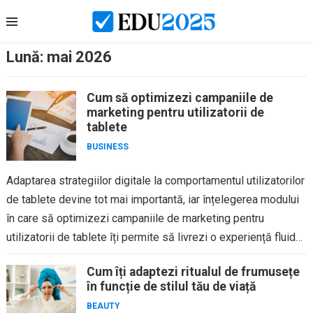
Skip
to
content
Lună:
mai 2026
Cum să optimizezi campaniile de
marketing pentru utilizatorii de
tablete
BUSINESS
Adaptarea strategiilor digitale la comportamentul utilizatorilor
de tablete devine tot mai importantă, iar înțelegerea modului
în care să optimizezi campaniile de marketing pentru
utilizatorii de tablete îți permite să livrezi o experiență fluidă,
relevantă și orientată spre...
Cum îți adaptezi ritualul de frumusețe
în funcție de stilul tău de viață
BEAUTY