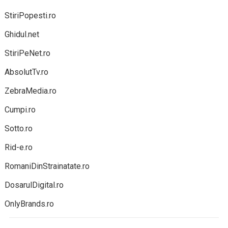
StiriPopesti.ro
Ghidul.net
StiriPeNet.ro
AbsolutTv.ro
ZebraMedia.ro
Cumpi.ro
Sotto.ro
Rid-e.ro
RomaniDinStrainatate.ro
DosarulDigital.ro
OnlyBrands.ro