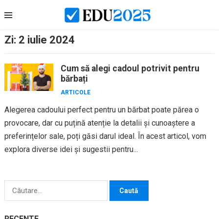
Skip
to
content
Zi:
2 iulie 2024
Cum să alegi cadoul potrivit pentru
bărbați
ARTICOLE
Alegerea cadoului perfect pentru un bărbat poate părea o
provocare, dar cu puțină atenție la detalii și cunoaștere a
preferințelor sale, poți găsi darul ideal. În acest articol, vom
explora diverse idei și sugestii pentru...
Caută
după:
RECENTE