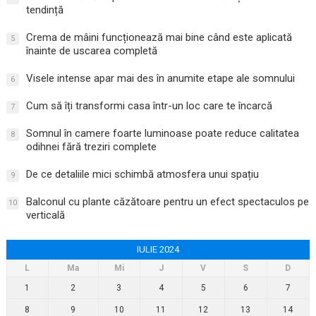
tendință
Crema de mâini funcționează mai bine când este aplicată
5
înainte de uscarea completă
Visele intense apar mai des în anumite etape ale somnului
6
Cum să îți transformi casa într-un loc care te încarcă
7
Somnul în camere foarte luminoase poate reduce calitatea
8
odihnei fără treziri complete
De ce detaliile mici schimbă atmosfera unui spațiu
9
Balconul cu plante căzătoare pentru un efect spectaculos pe
10
verticală
IULIE 2024
L
Ma
Mi
J
V
S
D
1
2
3
4
5
6
7
8
9
10
11
12
13
14