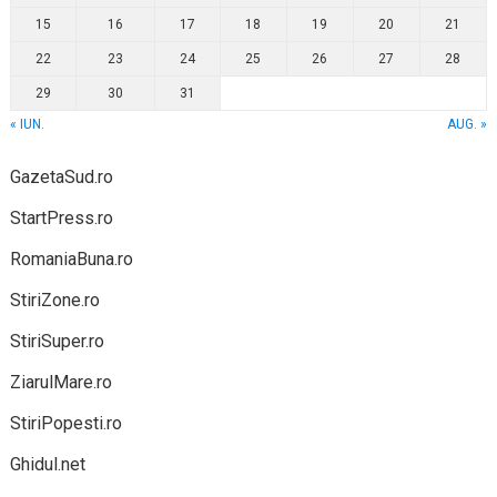
15
16
17
18
19
20
21
22
23
24
25
26
27
28
29
30
31
« IUN.
AUG. »
GazetaSud.ro
StartPress.ro
RomaniaBuna.ro
StiriZone.ro
StiriSuper.ro
ZiarulMare.ro
StiriPopesti.ro
Ghidul.net