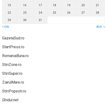
15
16
17
18
19
20
21
22
23
24
25
26
27
28
29
30
31
« IUN.
AUG. »
GazetaSud.ro
StartPress.ro
RomaniaBuna.ro
StiriZone.ro
StiriSuper.ro
ZiarulMare.ro
StiriPopesti.ro
Ghidul.net