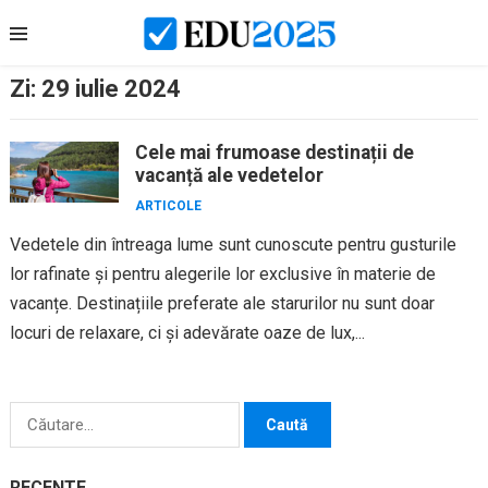
Skip
to
content
Zi:
29 iulie 2024
Cele mai frumoase destinații de
vacanță ale vedetelor
ARTICOLE
Vedetele din întreaga lume sunt cunoscute pentru gusturile
lor rafinate și pentru alegerile lor exclusive în materie de
vacanțe. Destinațiile preferate ale starurilor nu sunt doar
locuri de relaxare, ci și adevărate oaze de lux,...
Caută
după:
RECENTE