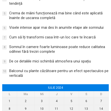
tendință
Crema de mâini funcționează mai bine când este aplicată
5
înainte de uscarea completă
Visele intense apar mai des în anumite etape ale somnului
6
Cum să îți transformi casa într-un loc care te încarcă
7
Somnul în camere foarte luminoase poate reduce calitatea
8
odihnei fără treziri complete
De ce detaliile mici schimbă atmosfera unui spațiu
9
Balconul cu plante căzătoare pentru un efect spectaculos pe
10
verticală
IULIE 2024
L
Ma
Mi
J
V
S
D
1
2
3
4
5
6
7
8
9
10
11
12
13
14