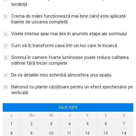
tendință
Crema de mâini funcționează mai bine când este aplicată
5
înainte de uscarea completă
Visele intense apar mai des în anumite etape ale somnului
6
Cum să îți transformi casa într-un loc care te încarcă
7
Somnul în camere foarte luminoase poate reduce calitatea
8
odihnei fără treziri complete
De ce detaliile mici schimbă atmosfera unui spațiu
9
Balconul cu plante căzătoare pentru un efect spectaculos pe
10
verticală
IULIE 2024
L
Ma
Mi
J
V
S
D
1
2
3
4
5
6
7
8
9
10
11
12
13
14