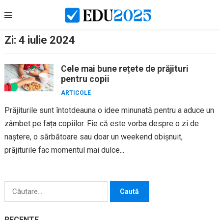
Skip
to
content
Zi:
4 iulie 2024
Cele mai bune rețete de prăjituri
pentru copii
ARTICOLE
Prăjiturile sunt întotdeauna o idee minunată pentru a aduce un
zâmbet pe fața copiilor. Fie că este vorba despre o zi de
naștere, o sărbătoare sau doar un weekend obișnuit,
prăjiturile fac momentul mai dulce...
Caută
după:
RECENTE