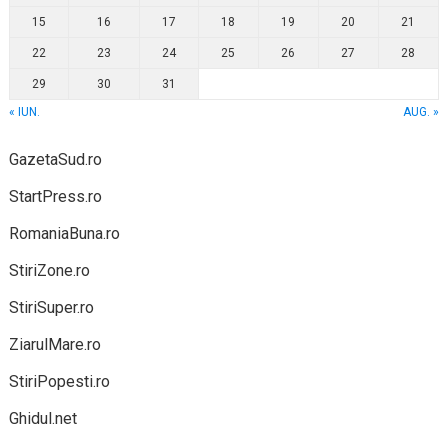
15
16
17
18
19
20
21
22
23
24
25
26
27
28
29
30
31
« IUN.
AUG. »
GazetaSud.ro
StartPress.ro
RomaniaBuna.ro
StiriZone.ro
StiriSuper.ro
ZiarulMare.ro
StiriPopesti.ro
Ghidul.net