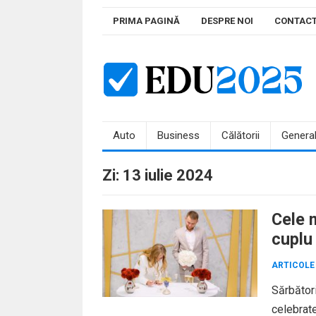
Skip
PRIMA PAGINĂ
DESPRE NOI
CONTAC
to
content
Auto
Business
Călătorii
Genera
Zi:
13 iulie 2024
Cele 
cuplu
ARTICOLE
Sărbător
celebrate