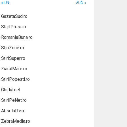
« IUN.
AUG. »
GazetaSud.ro
StartPress.ro
RomaniaBuna.ro
StiriZone.ro
StiriSuper.ro
ZiarulMare.ro
StiriPopesti.ro
Ghidul.net
StiriPeNet.ro
AbsolutTv.ro
ZebraMedia.ro