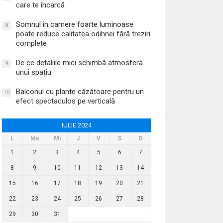
care te încarcă
Somnul în camere foarte luminoase
8
poate reduce calitatea odihnei fără treziri
complete
De ce detaliile mici schimbă atmosfera
9
unui spațiu
Balconul cu plante căzătoare pentru un
10
efect spectaculos pe verticală
IULIE 2024
L
Ma
Mi
J
V
S
D
1
2
3
4
5
6
7
8
9
10
11
12
13
14
15
16
17
18
19
20
21
22
23
24
25
26
27
28
29
30
31