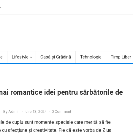
T
le
Lifestyle
Casă și Grădină
Tehnologie
Timp Liber
mai romantice idei pentru sărbătorile de
By
Admin
·
iulie 13, 2024
·
0 Comment
ile de cuplu sunt momente speciale care merită să fie
 cu afecțiune și creativitate. Fie că este vorba de Ziua