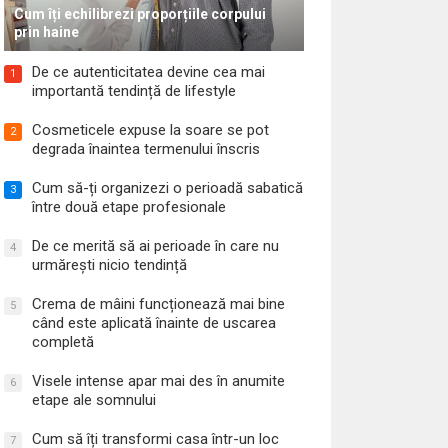
Cum îți echilibrezi proporțiile corpului
prin haine
De ce autenticitatea devine cea mai
1
importantă tendință de lifestyle
Cosmeticele expuse la soare se pot
2
degrada înaintea termenului înscris
Cum să-ți organizezi o perioadă sabatică
3
între două etape profesionale
De ce merită să ai perioade în care nu
4
urmărești nicio tendință
Crema de mâini funcționează mai bine
5
când este aplicată înainte de uscarea
completă
Visele intense apar mai des în anumite
6
etape ale somnului
Cum să îți transformi casa într-un loc
7