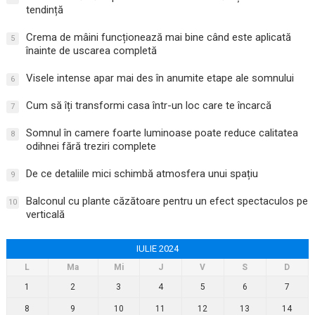
tendință
Crema de mâini funcționează mai bine când este aplicată
5
înainte de uscarea completă
Visele intense apar mai des în anumite etape ale somnului
6
Cum să îți transformi casa într-un loc care te încarcă
7
Somnul în camere foarte luminoase poate reduce calitatea
8
odihnei fără treziri complete
De ce detaliile mici schimbă atmosfera unui spațiu
9
Balconul cu plante căzătoare pentru un efect spectaculos pe
10
verticală
IULIE 2024
L
Ma
Mi
J
V
S
D
1
2
3
4
5
6
7
8
9
10
11
12
13
14