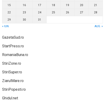
15
16
17
18
19
20
21
22
23
24
25
26
27
28
29
30
31
« IUN.
AUG. »
GazetaSud.ro
StartPress.ro
RomaniaBuna.ro
StiriZone.ro
StiriSuper.ro
ZiarulMare.ro
StiriPopesti.ro
Ghidul.net