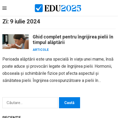
Skip
to
content
Zi:
9 iulie 2024
Ghid complet pentru îngrijirea pielii în
timpul alăptării
ARTICOLE
Perioada alăptării este una specială în viața unei mame, însă
poate aduce și provocări legate de îngrijirea pielii. Hormonii,
oboseala și schimbările fizice pot afecta aspectul și
sănătatea pielii. Îngrijirea corespunzătoare a pielii în
această...
Caută
după:
RECENTE