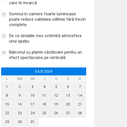
care te încarcă
Somnul în camere foarte luminoase
8
poate reduce calitatea odihnei fără treziri
complete
De ce detaliile mici schimbă atmosfera
9
unui spațiu
Balconul cu plante căzătoare pentru un
10
efect spectaculos pe verticală
IULIE 2024
L
Ma
Mi
J
V
S
D
1
2
3
4
5
6
7
8
9
10
11
12
13
14
15
16
17
18
19
20
21
22
23
24
25
26
27
28
29
30
31