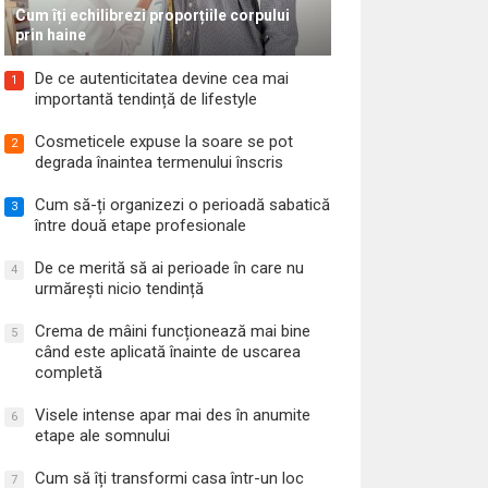
Cum îți echilibrezi proporțiile corpului
prin haine
De ce autenticitatea devine cea mai
1
importantă tendință de lifestyle
Cosmeticele expuse la soare se pot
2
degrada înaintea termenului înscris
Cum să-ți organizezi o perioadă sabatică
3
între două etape profesionale
De ce merită să ai perioade în care nu
4
urmărești nicio tendință
Crema de mâini funcționează mai bine
5
când este aplicată înainte de uscarea
completă
Visele intense apar mai des în anumite
6
etape ale somnului
Cum să îți transformi casa într-un loc
7