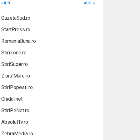
« IUN.
AUG. »
GazetaSud.ro
StartPress.ro
RomaniaBuna.ro
StiriZone.ro
StiriSuper.ro
ZiarulMare.ro
StiriPopesti.ro
Ghidul.net
StiriPeNet.ro
AbsolutTv.ro
ZebraMedia.ro