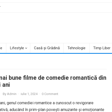
T
le
Lifestyle
Casă și Grădină
Tehnologie
Timp Liber
mai bune filme de comedie romantică din
i ani
By
Admin
·
iulie 1, 2024
·
0 Comment
i ani, genul comediei romantice a cunoscut o revigorare
ativă, aducând în prim-plan povești amuzante și emoționante