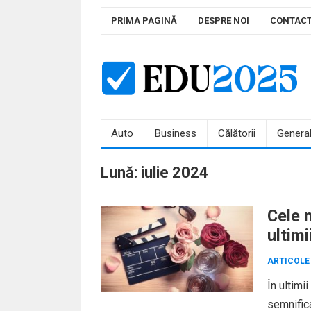
Skip
PRIMA PAGINĂ
DESPRE NOI
CONTAC
to
content
Auto
Business
Călătorii
Genera
Lună:
iulie 2024
Cele 
ultimi
ARTICOLE
În ultimi
semnific