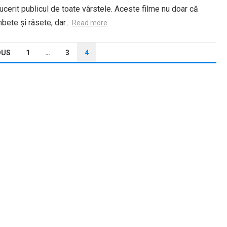
ucerit publicul de toate vârstele. Aceste filme nu doar că
ete și râsete, dar...
Read more
OUS
1
…
3
4