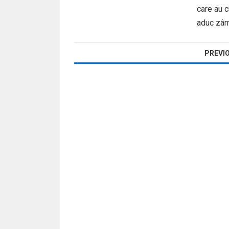
care au c
aduc zâmb
PAGINAȚIE
PREVI
ARTICOLE