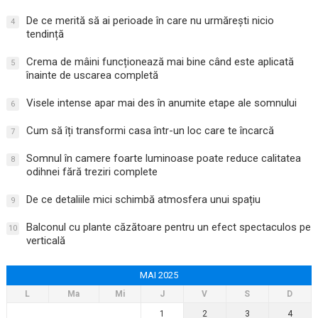
De ce merită să ai perioade în care nu urmărești nicio
4
tendință
Crema de mâini funcționează mai bine când este aplicată
5
înainte de uscarea completă
Visele intense apar mai des în anumite etape ale somnului
6
Cum să îți transformi casa într-un loc care te încarcă
7
Somnul în camere foarte luminoase poate reduce calitatea
8
odihnei fără treziri complete
De ce detaliile mici schimbă atmosfera unui spațiu
9
Balconul cu plante căzătoare pentru un efect spectaculos pe
10
verticală
MAI 2025
L
Ma
Mi
J
V
S
D
1
2
3
4