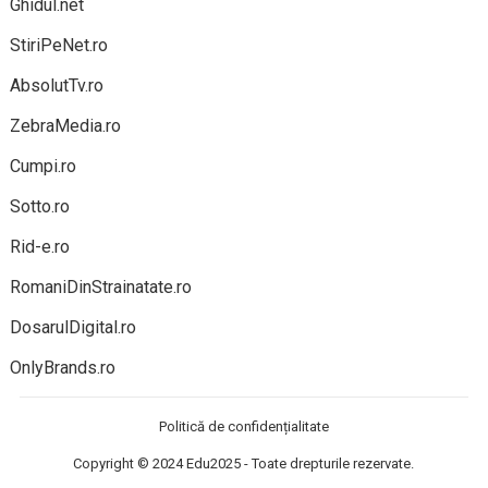
Ghidul.net
StiriPeNet.ro
AbsolutTv.ro
ZebraMedia.ro
Cumpi.ro
Sotto.ro
Rid-e.ro
RomaniDinStrainatate.ro
DosarulDigital.ro
OnlyBrands.ro
Politică de confidențialitate
Copyright © 2024
Edu2025
- Toate drepturile rezervate.