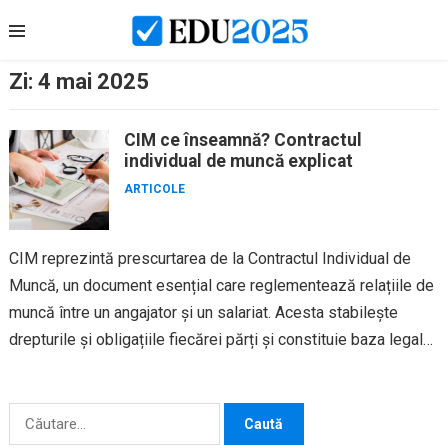
Skip
to
content
Zi:
4 mai 2025
CIM ce înseamnă? Contractul
individual de muncă explicat
ARTICOLE
CIM reprezintă prescurtarea de la Contractul Individual de
Muncă, un document esențial care reglementează relațiile de
muncă între un angajator și un salariat. Acesta stabilește
drepturile și obligațiile fiecărei părți și constituie baza legală
pentru desfășurarea...
Caută
după: