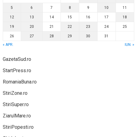
5
6
7
8
9
10
11
12
13
14
15
16
17
18
19
20
21
22
23
24
25
26
27
28
29
30
31
« APR.
IUN. »
GazetaSud.ro
StartPress.ro
RomaniaBuna.ro
StiriZone.ro
StiriSuper.ro
ZiarulMare.ro
StiriPopesti.ro